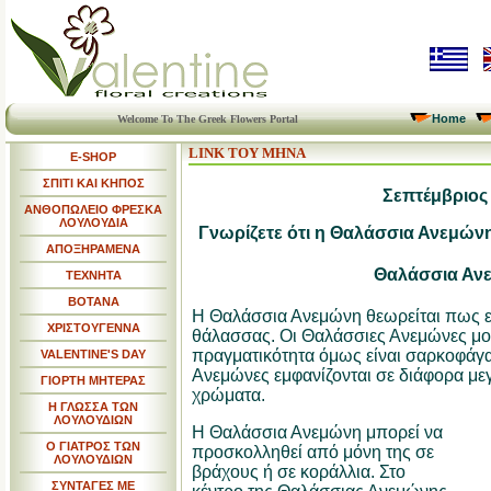
Home
Welcome To The Greek Flowers Portal
LINK ΤΟΥ ΜΗΝΑ
E-SHOP
ΣΠΙΤΙ ΚΑΙ ΚΗΠΟΣ
Σεπτέμβριος
ΑΝΘΟΠΩΛΕΙΟ ΦΡΕΣΚΑ
ΛΟΥΛΟΥΔΙΑ
Γνωρίζετε ότι η Θαλάσσια Ανεμώνη
ΑΠΟΞΗΡΑΜΕΝΑ
Θαλάσσια Αν
ΤΕΧΝΗΤΑ
ΒΟΤΑΝΑ
Η Θαλάσσια Ανεμώνη θεωρείται πως εί
ΧΡΙΣΤΟΥΓΕΝΝΑ
θάλασσας. Οι Θαλάσσιες Ανεμώνες μοι
πραγματικότητα όμως είναι σαρκοφάγα
VALENTINE'S DAY
Ανεμώνες εμφανίζονται σε διάφορα με
ΓΙΟΡΤΗ ΜΗΤΕΡΑΣ
χρώματα.
Η ΓΛΩΣΣΑ ΤΩΝ
ΛΟΥΛΟΥΔΙΩΝ
Η Θαλάσσια Ανεμώνη μπορεί να
Ο ΓΙΑΤΡΟΣ ΤΩΝ
προσκολληθεί από μόνη της σε
ΛΟΥΛΟΥΔΙΩΝ
βράχους ή σε κοράλλια. Στο
ΣΥΝΤΑΓΕΣ ΜΕ