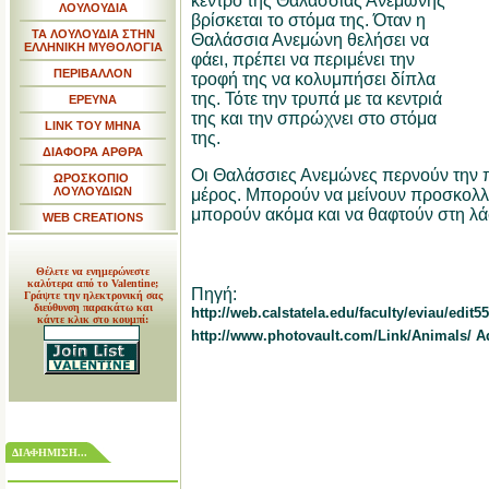
κέντρο της Θαλάσσιας Ανεμώνης
ΛΟΥΛΟΥΔΙΑ
βρίσκεται το στόμα της. Όταν η
ΤΑ ΛΟΥΛΟΥΔΙΑ ΣΤΗΝ
Θαλάσσια Ανεμώνη θελήσει να
ΕΛΛΗΝΙΚΗ ΜΥΘΟΛΟΓΙΑ
φάει, πρέπει να περιμένει την
ΠΕΡΙΒΑΛΛΟΝ
τροφή της να κολυμπήσει δίπλα
της. Τότε την τρυπά με τα κεντριά
ΕΡΕΥΝΑ
της και την σπρώχνει στο στόμα
LINK TOY MHNA
της.
ΔΙΑΦΟΡΑ ΑΡΘΡΑ
Οι Θαλάσσιες Ανεμώνες περνούν την π
ΩΡΟΣΚΟΠΙΟ
ΛΟΥΛΟΥΔΙΩΝ
μέρος. Μπορούν να μείνουν προσκολλ
μπορούν ακόμα και να θαφτούν στη λ
WEB CREATIONS
Θέλετε να ενημερώνεστε
καλύτερα από το Valentine;
Πηγή:
Γράψτε την ηλεκτρονική σας
διεύθυνση παρακάτω και
http://web.calstatela.edu/faculty/eviau/ed
κάντε κλικ στο κουμπί:
http://www.photovault.com/Link/Animals/ 
ΔΙΑΦΗΜΙΣΗ...