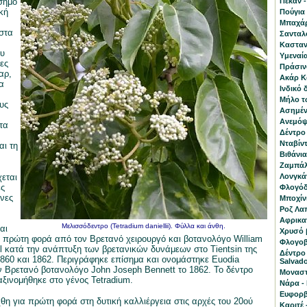
σημο
Πεκάν -
ική
Πούγια 
Μπαχάρι
στα
Σανταλ
Κασταν
υ
Υμεναία
ες
Πράσινο
αρ,
Ακάρ Κο
α
Ινδικό 
Μήλο τ
υς
Ασημένι
Ανεμόψι
τα
Δέντρο
Νταβίντ
αι τη
Βιθάνια
Ζαμπάλα
χεται
Λονγκά
ες
Φλογόδε
ώνες
Μποχίνι
Ροζ Λα
Αφρικαν
Μελισσόδεντρο (Tetradium daniellii). Φύλλα και άνθη.
αι
Χρυσό β
 πρώτη φορά από τον Βρετανό χειρουργό και βοτανολόγο William
Φλογοβ
l κατά την ανάπτυξη των βρετανικών δυνάμεων στο Tientsin της
Δέντρο
1860 και 1862. Περιγράφηκε επίσημα και ονομάστηκε Euodia
Salvado
τον Βρετανό βοτανολόγο John Joseph Bennett το 1862. Το δέντρο
Μοναστ
ξινομήθηκε στο γένος Tetradium.
Νάρα - 
Ευφορβ
χθη για πρώτη φορά στη δυτική καλλιέργεια στις αρχές του 20ού
Καριτέ 