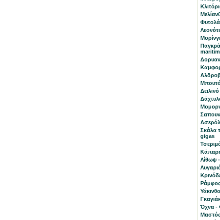
Κλιτόρια
Μελίανθ
Φυτολάκ
Λεονότι
Μορίνγκ
Παγκρά
mariti
Δορυαν
Καμφορ
Αλδροβ
Μπουτό
Δειλινό 
Δάχτυλα
Μομορν
Σαπουν
Ασερόλα
Σκάλα 
gigas
Τσεριμ
Κάπαρη
Λίθωψ -
Λυγαριά
Κρινόδ
Ράμφος 
Υάκινθο
Γκαγιάκ
Όχνα - 
Μαστός