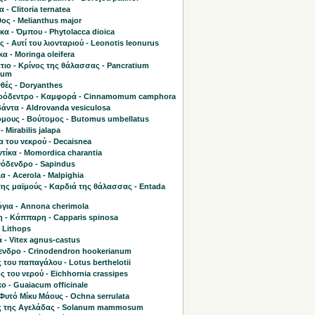
 - Clitoria ternatea
ος - Melianthus major
α - Όμπου - Phytolacca dioica
ς - Αυτί του λιονταριού - Leonotis leonurus
α - Moringa oleifera
τιο - Κρίνος της θάλασσας - Pancratium
mum
θές - Doryanthes
όδεντρο - Καμφορά - Cinnamomum camphora
άντα - Aldrovanda vesiculosa
μους - Βούτομος - Butomus umbellatus
- Mirabilis jalapa
 του νεκρού - Decaisnea
τίκα - Momordica charantia
όδενδρο - Sapindus
 - Acerola - Malpighia
της μαϊμούς - Καρδιά της θάλασσας - Entada
όγια - Annona cherimola
 - Κάππαρη - Capparis spinosa
 Lithops
 - Vitex agnus-castus
ενδρο - Crinodendron hookerianum
του παπαγάλου - Lotus berthelotii
ς του νερού - Eichhornia crassipes
ο - Guaiacum officinale
Φυτό Μίκυ Μάους - Ochna serrulata
 της Αγελάδας - Solanum mammosum