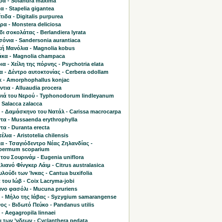
ρα - Solandra maxima
α - Stapelia gigantea
τιδα - Digitalis purpurea
α - Monstera deliciosa
ι σοκολάτας - Berlandiera lyrata
όνια - Sandersonia aurantiaca
κή Μανόλια - Magnolia kobus
κα - Magnolia champaca
α - Χείλη της πόρνης - Psychotria elata
 - Δέντρο αυτοκτονίας - Cerbera odollam
κ - Amorphophallus konjac
τια - Alluaudia procera
ιά του Νερού - Typhonodorum lindleyanum
 Salacca zalacca
 - Δαμάσκηνο του Νατάλ - Carissa macrocarpa
τα - Mussaenda erythrophylla
α - Duranta erecta
έλια - Aristotelia chilensis
α - Τσαγιόδεντρο Νέας Ζηλανδίας -
permum scoparium
του Σουρινάμ - Eugenia uniflora
ιανό Φίνγκερ Λάιμ - Citrus australasica
υλούδι των Ίνκας - Cantua buxifolia
του Ιώβ - Coix Lacryma-jobi
ινο φασόλι - Mucuna pruriens
ο - Μήλο της Ιάβας - Syzygium samarangense
ς - Βιδωτό Πεύκο - Pandanus utilis
- Aegagropila linnaei
 των ’νδεων - Cyclanthera pedata