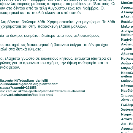
Μπαλατά
ύψουν λαμπερούς μαύρους σπόρους που μοιάζουν με βλαστούς. Οι
Αφρικα
υν στο δέντρο από τα τέλη Αυγούστου έως τον Νοέμβριο. Οι
ακοσμητικοί και τα πουλιά έλκονται από αυτούς.
Αλλανμπ
Κόλα - 
λαμβάνεται βρώσιμο λάδι. Χρησιμοποιείται για μαγείρεμα. Το λάδι
Ευκάλυπ
χρησιμοποιείται στην παρασκευή ελαίου μαλλιών.
Μήλο το
Αυστραλ
floribu
α το δέντρο, εκτιμάται ιδιαίτερα από τους μελισσοκόμους.
Κερίνθη
κε αυστηρά ως διακοσμητικό ή βοτανικό δείγμα, το δέντρο έχει
Ακόνιτο
αλά στα δυτικά κλίματα.
Αγκάθι 
Αβυσσι
ι ελάχιστα γνωστό σε ιδιωτικούς κήπους, εκτιμάται ιδιαίτερα σε
Κοιλρευ
ώνες για το αρμονικό του σχήμα, την όψιμη ανθοφορία και το
Λούλο 
 ενδιαφέρον.
Mπραζίλ
Κοκκόλ
uvifera
dia.org/wiki/Tetradium_daniellii
Μπίγκνε
ouribotanicalgarden.org/plantfinder/
Κάσιου
ls.aspx?taxonid=291853
Καρδιό
ic.cam.ac.uk/the-garden/plant-list/tetradium-daniellii/
.harvard.edu/stories/bee-bee-tree/
Σπαρμάν
Λίτσι - 
Γωλθερί
Χούντια
Ντομάτ
Ασόκα 
Aκι - B
Αφρικα