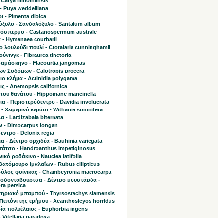
 Carya illinoinensis
- Puya weddelliana
 - Pimenta dioica
όξυλο - Σανδαλόξυλο - Santalum album
όσπερμο - Castanospermum australe
 - Hymenaea courbaril
 λουλούδι πουλί - Crotalaria cunninghamii
ύνινγκ - Fibraurea tinctoria
δαμάσκηνο - Flacourtia jangomas
ων Σοδόμων - Calotropis procera
ο κλήμα - Actinidia polygama
ς - Anemopsis californica
 του θανάτου - Hippomane mancinella
ια - Περιστερόδεντρο - Davidia involucrata
 - Χειμερινό κεράσι - Withania somnifera
 - Lardizabala biternata
ν - Dimocarpus longan
ντρο - Delonix regia
α - Δέντρο ορχιδέα - Bauhinia variegata
πάτσο - Handroanthus impetiginosus
ικό ροδάκινο - Nauclea latifolia
ατόμουρο Ιμαλαΐων - Rubus ellipticus
όλος φοίνικας - Chambeyronia macrocarpa
 οδοντόβουρτσα - Δέντρο μουστάρδα -
ra persica
ηριακό μπαμπού - Thyrsostachys siamensis
Πεπόνι της ερήμου - Acanthosicyos horridus
ία πολυέλαιος - Euphorbia ingens
- Vitellaria paradoxa