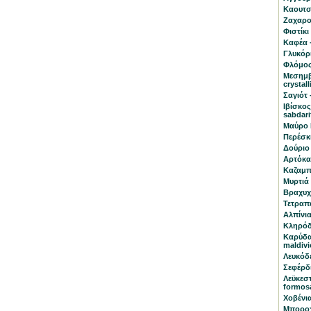
Καουτσο
Ζαχαρο
Φιστίκι
Καφέα -
Γλυκόρι
Φλόμος
Μεσημβ
crystal
Σαγιότ 
Ιβίσκος
sabdari
Μαύρο 
Περέσκι
Δούριο 
Αρτόκαρ
Καζαμπα
Μυρτιά 
Βραχυχ
Τετραπά
Αλπίνια
Κληρόδ
Καρύδα
maldivi
Λευκόδ
Σεφέρδι
Λεϋκεστ
formos
Χοβένια
Μποροχό