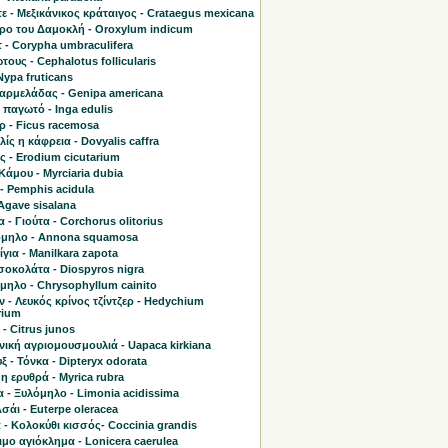
ε - Μεξικάνικος κράταιγος - Crataegus mexicana
τρο του Δαμοκλή - Oroxylum indicum
 - Corypha umbraculifera
ους - Cephalotus follicularis
Nypa fruticans
μαρμελάδας - Genipa americana
παγωτό - Inga edulis
ρ - Ficus racemosa
ίς η κάφρεια - Dovyalis caffra
 - Erodium cicutarium
άμου - Myrciaria dubia
- Pemphis acidula
 Agave sisalana
 - Γιούτα - Corchorus olitorius
μηλο - Annona squamosa
για - Manilkara zapota
σοκολάτα - Diospyros nigra
μηλο - Chrysophyllum cainito
 - Λευκός κρίνος τζίντζερ - Hedychium
rium
 - Citrus junos
ική αγριομουσμουλιά - Uapaca kirkiana
ξ - Τόνκα - Dipteryx odorata
η ερυθρά - Myrica rubra
 - Ξυλόμηλο - Limonia acidissima
Ασάι - Euterpe oleracea
 - Κολοκύθι κισσός- Coccinia grandis
μο αγιόκλημα - Lonicera caerulea