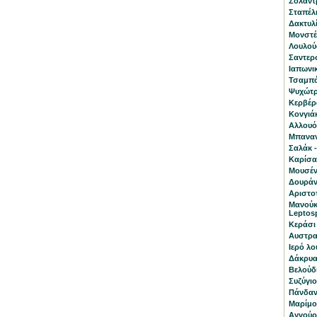
Σολάντ
Σταπέλι
Δακτυλί
Μονστέρ
Λουλούδ
Σαντερσ
Ιαπωνι
Τσαμπά
Ψυχώτρι
Κερβέρα
Κονγιά
Αλλουόν
Μπαναν
Σαλάκ -
Καρίσα
Μουσέν
Δουράντ
Αριστοτ
Μανούκ
Leptos
Κεράσι 
Αυστραλ
Ιερό λο
Δάκρυα 
Βελούδ
Συζύγι
Πάνδανο
Μαρίμο 
Αγγούρι