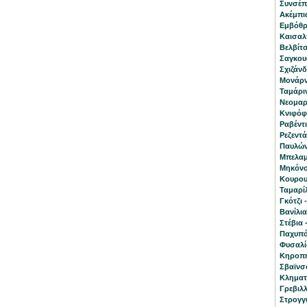
Συνσέπ
Ακέμπια
Eμβόθρ
Καισαλπ
Βελβίτσ
Σαγκουά
Σχιζάνδ
Μονάρν
Ταμάριν
Νεομαρί
Κνιφόφι
Ραβέντι
Ρεζεντά
Παυλών
Μπελαμ
Μηκόνο
Κουρου
Ταμαρί
Γκότζι 
Βανίλια 
Στέβια 
Παχυπό
Φυσαλίς
Κηροπη
Σβαϊνσό
Κληματί
Γρεβιλλ
Στρογγ