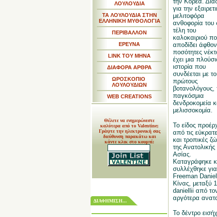
την Κορέα. Διά
ΛΟΥΛΟΥΔΙΑ
για την εξαιρετ
ΤΑ ΛΟΥΛΟΥΔΙΑ ΣΤΗΝ
μελιτοφόρα
ΕΛΛΗΝΙΚΗ ΜΥΘΟΛΟΓΙΑ
ανθοφορία του 
τέλη του
ΠΕΡΙΒΑΛΛΟΝ
καλοκαιριού πο
ΕΡΕΥΝΑ
αποδίδει άφθον
ποσότητες νέκτ
LINK TOY MHNA
έχει μια πλούσι
ιστορία που
ΔΙΑΦΟΡΑ ΑΡΘΡΑ
συνδέεται με το
ΩΡΟΣΚΟΠΙΟ
πρώτους
ΛΟΥΛΟΥΔΙΩΝ
βοτανολόγους, 
παγκόσμια
WEB CREATIONS
δενδροκομεία κ
μελισσοκομία.
Θέλετε να ενημερώνεστε
Το είδος προέρ
καλύτερα από το Valentine;
Γράψτε την ηλεκτρονική σας
από τις εύκρατ
διεύθυνση παρακάτω και
και τροπικές ζ
κάντε κλικ στο κουμπί:
της Ανατολικής
Ασίας.
Καταγράφηκε κ
συλλέχθηκε για
Freeman Daniel
Κίνας, μεταξύ 
daniellii από 
αργότερα ανατα
ΔΙΑΦΗΜΙΣΗ...
Το δέντρο εισή