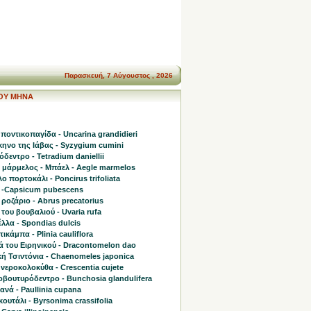
Παρασκευή, 7 Αύγουστος , 2026
ΤΟΥ ΜΗΝΑ
ποντικοπαγίδα - Uncarina grandidieri
ηνο της Ιάβας - Syzygium cumini
δεντρο - Tetradium daniellii
η μάρμελος - Μπάελ - Aegle marmelos
ο πορτοκάλι - Poncirus trifoliata
 -Capsicum pubescens
 ροζάριο - Abrus precatorius
του βουβαλιού - Uvaria rufa
λλα - Spondias dulcis
ικάμπα - Plinia cauliflora
ά του Ειρηνικού - Dracontomelon dao
ή Τσιντόνια - Chaenomeles japonica
νεροκολοκύθα - Crescentia cujete
οβουτυρόδεντρο - Bunchosia glandulifera
νά - Paullinia cupana
ουτάλι - Byrsonima crassifolia