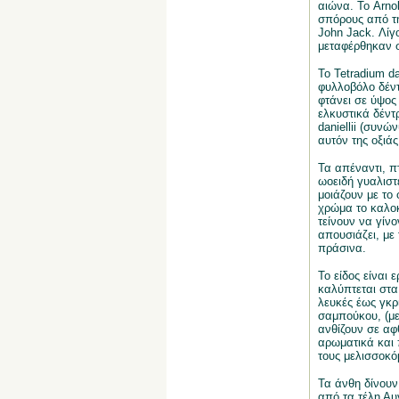
αιώνα. Το Arno
σπόρους από τη
John Jack. Λίγο
μεταφέρθηκαν σ
Το Tetradium da
φυλλοβόλο δέν
φτάνει σε ύψος 
ελκυστικά δέντ
daniellii (συνώ
αυτόν της οξιάς
Τα απέναντι, π
ωοειδή γυαλιστ
μοιάζουν με το
χρώμα το καλοκ
τείνουν να γίν
απουσιάζει, με
πράσινα.
Το είδος είναι 
καλύπτεται στα
λευκές έως γκρ
σαμπούκου, (με
ανθίζουν σε αφ
αρωματικά και 
τους μελισσοκό
Τα άνθη δίνου
από τα τέλη Αυ