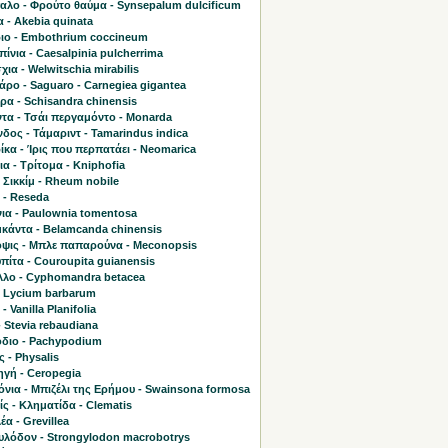
αλο - Φρούτο θαύμα - Synsepalum dulcificum
 - Akebia quinata
ιο - Embothrium coccineum
ίνια - Caesalpinia pulcherrima
χια - Welwitschia mirabilis
ρο - Saguaro - Carnegiea gigantea
ρα - Schisandra chinensis
τα - Τσάι περγαμόντο - Monarda
δος - Τάμαριντ - Tamarindus indica
κα - Ίρις που περπατάει - Neomarica
α - Τρίτομα - Kniphofia
 Σικκίμ - Rheum nobile
 - Reseda
ια - Paulownia tomentosa
κάντα - Belamcanda chinensis
ψις - Μπλε παπαρούνα - Meconopsis
πίτα - Couroupita guianensis
λλο - Cyphomandra betacea
- Lycium barbarum
- Vanilla Planifolia
- Stevia rebaudiana
διο - Pachypodium
 - Physalis
γή - Ceropegia
νια - Μπιζέλι της Ερήμου - Swainsona formosa
ς - Κληματίδα - Clematis
έα - Grevillea
υλόδον - Strongylodon macrobotrys