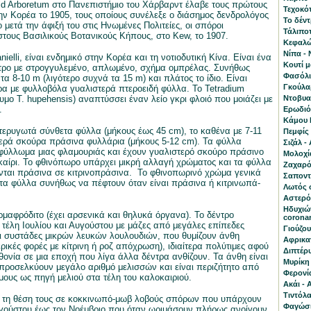
ld Arboretum στο Πανεπιστήμιο του Χάρβαρντ έλαβε τους πρώτους
Τεχοκότ
ν Κορέα το 1905, τους οποίους συνέλεξε ο διάσημος δενδρολόγος
Το δέν
 μετά την άφιξή του στις Ηνωμένες Πολιτείες, οι σπόροι
Τάλιποτ
τους Βασιλικούς Βοτανικούς Κήπους, στο Kew, το 1907.
Κεφαλώτ
Νίπα - 
nielli, είναι ενδημικό στην Κορέα και τη νοτιοδυτική Κίνα. Είναι ένα
Κουτί 
τρο με στρογγυλεμένο, απλωμένο, σχήμα ομπρέλας. Συνήθως
Φασόλι 
τα 8-10 m (λιγότερο συχνά τα 15 m) και πλάτος το ίδιο. Είναι
Γκούλα
ρα με φυλλοβόλα γυαλιστερά πτεροειδή φύλλα. Το Tetradium
νυμο T. hupehensis) αναπτύσσει έναν λείο γκρι φλοιό που μοιάζει με
Ντοβυαλ
.
Ερωδιός
Κάμου Κ
τερυγωτά σύνθετα φύλλα (μήκους έως 45 cm), το καθένα με 7-11
Πεμφίς 
ερά σκούρα πράσινα φυλλάρια (μήκους 5-12 cm). Τα φύλλα
Σιζάλ -
 φύλλωμα μιας φλαμουριάς και έχουν γυαλιστερό σκούρο πράσινο
Μολοχία
αίρι. Το φθινόπωρο υπάρχει μικρή αλλαγή χρώματος και τα φύλλα
Ζαχαρό
ονται πράσινα σε κιτρινοπράσινα. Το φθινοπωρινό χρώμα γενικά
Σαποντί
 τα φύλλα συνήθως να πέφτουν όταν είναι πράσινα ή κιτρινωπά-
Λωτός 
Αστερό
Ηδυχιών
ερμαφρόδιτο (έχει αρσενικά και θηλυκά όργανα). Το δέντρο
corona
 τέλη Ιουλίου και Αυγούστου με μάζες από μεγάλες επίπεδες
Γιούζου
ι συστάδες μικρών λευκών λουλουδιών, που θυμίζουν άνθη
Αφρικαν
ρικές φορές με κίτρινη ή ροζ απόχρωση), ιδιαίτερα πολύτιμες αφού
Διπτέρυ
θονία σε μια εποχή που λίγα άλλα δέντρα ανθίζουν. Τα άνθη είναι
Μυρίκη 
προσελκύουν μεγάλο αριθμό μελισσών και είναι περιζήτητο από
Φερονία
μους ως πηγή μελιού στα τέλη του καλοκαιριού.
Ακάι - 
Τιντόλα
ν τη θέση τους σε κοκκινωπό-μωβ λοβούς σπόρων που υπάρχουν
Φαγώσι
γούστου έως τον Νοέμβριο που όταν ωριμάσουν πλήρως ανοίγουν