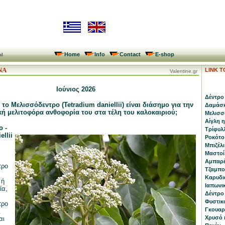
Home
Info
Contact
E-shop
al
ΝΑ
LINK 
Valentine.gr
Ιούνιος 2026
Δέντρο 
 το Μελισσόδεντρο (Tetradium daniellii) είναι διάσημο για την
Δαμάσκ
ική μελιτοφόρα ανθοφορία του στα τέλη του καλοκαιριού;
Μελισσό
Αίγλη 
 -
Τρίφυλλ
ellii
Ροκότο
Μπιζέλι
Μαστοί 
Αμπαρέ
τρο
Τζαμποτ
Καρυδι
 ή
Ιαπωνικ
ία,
Δέντρο 
Φυστικ
τρο
Γκουαρα
ι
Χρυσό κ
αι