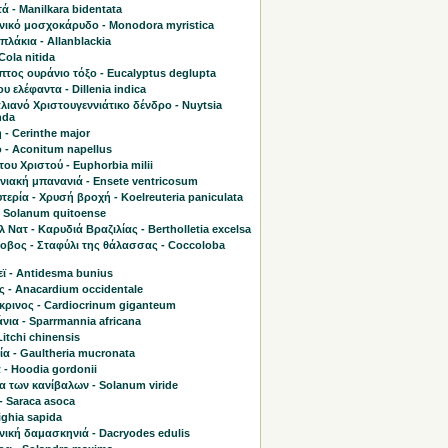
 - Manilkara bidentata
νικό μοσχοκάρυδο - Monodora myristica
λάκια - Allanblackia
Cola nitida
τος ουράνιο τόξο - Eucalyptus deglupta
υ ελέφαντα - Dillenia indica
ιανό Χριστουγεννιάτικο δένδρο - Nuytsia
nda
 - Cerinthe major
 - Aconitum napellus
του Χριστού - Euphorbia milii
νιακή μπανανιά - Ensete ventricosum
τερία - Χρυσή βροχή - Koelreuteria paniculata
- Solanum quitoense
 Νατ - Καρυδιά Βραζιλίας - Bertholletia excelsa
οβος - Σταφύλι της θάλασσας - Coccoloba
ϊ - Antidesma bunius
ς - Anacardium occidentale
κρινος - Cardiocrinum giganteum
ια - Sparrmannia africana
Litchi chinensis
α - Gaultheria mucronata
 - Hoodia gordonii
α των κανίβαλων - Solanum viride
- Saraca asoca
lighia sapida
νική δαμασκηνιά - Dacryodes edulis