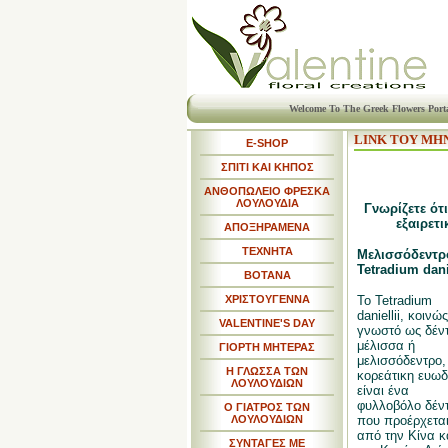
Welcome To The Greek Flowers Port
LINK ΤΟΥ ΜΗ
E-SHOP
ΣΠΙΤΙ ΚΑΙ ΚΗΠΟΣ
ΑΝΘΟΠΩΛΕΙΟ ΦΡΕΣΚΑ
ΛΟΥΛΟΥΔΙΑ
Γνωρίζετε ότι
εξαιρετ
ΑΠΟΞΗΡΑΜΕΝΑ
ΤΕΧΝΗΤΑ
Μελισσόδεντρο
Tetradium dani
ΒΟΤΑΝΑ
ΧΡΙΣΤΟΥΓΕΝΝΑ
Το Tetradium
daniellii, κοινώς
VALENTINE'S DAY
γνωστό ως δέν
μέλισσα ή
ΓΙΟΡΤΗ ΜΗΤΕΡΑΣ
μελισσόδεντρο,
Η ΓΛΩΣΣΑ ΤΩΝ
κορεάτικη ευωδ
ΛΟΥΛΟΥΔΙΩΝ
είναι ένα
φυλλοβόλο δέν
Ο ΓΙΑΤΡΟΣ ΤΩΝ
ΛΟΥΛΟΥΔΙΩΝ
που προέρχετα
από την Κίνα κ
ΣΥΝΤΑΓΕΣ ΜΕ