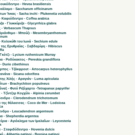
υκόδεντρο - Hevea brasiliensis
κάλαμο - Saccharum officinarum
 των Ίνκας - Sacha inchi - Plukenetia volubilis
 Καφεόδεντρο - Coffea arabica
ζα - Γλυκκύριζα - Glycyrrhiza glabra
 - Verbascum Thapsus
ριάνθεμο - Μπούζι - Mesembryanthemum
linum
- Κολοκύθι του Ιωνά - Sechium edule
 της Ερυθραίας - Σαβδαρίφη - Hibiscus
ffa
Γκότζι - Lycium ruthenicum Murray
α - Ροδόκακτος - Pereskia grandiflora
- Durio zibethinus
πος - Τζάκφρουτ - Artocarpus heterophyllus
νάνα - Sicana odorifera
της Χιλής - Αραγιάν - Luma apiculata
ίτων - Brachychiton populneus
ναξ - Φυτό Ριζόχαρτο -Tetrapanax papyrifer
 - Τζίντζερ Κογχύλι - Alpinia zerumbet
ενδρο - Clerodendrum trichotomum
 της θάλασσας - Coco de Mer - Lodoicea
ca
ενδρο - Leucadendron argenteum
α - Shepherdia argentea
έρια - Αγιόκλημα των Ιμαλαΐων - Leycesteria
a
 - Σταφιδόδεντρο - Hovenia dulcis
 - Alibertia patinoi - Borojoa patinoi