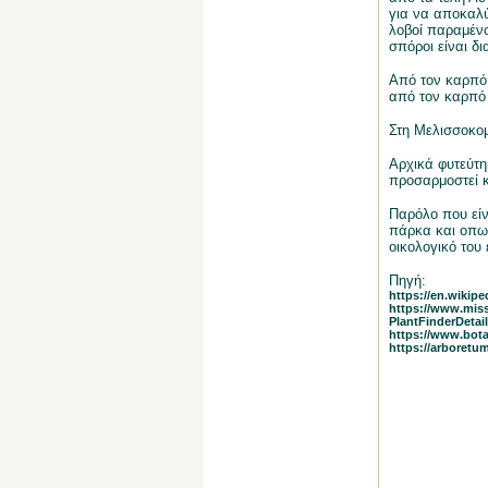
για να αποκαλ
λοβοί παραμένο
σπόροι είναι δι
Από τον καρπό 
από τον καρπό 
Στη Μελισσοκομί
Αρχικά φυτεύτη
προσαρμοστεί κ
Παρόλο που είνα
πάρκα και οπωρ
οικολογικό του
Πηγή:
https://en.wikipe
https://www.miss
PlantFinderDetai
https://www.botan
https://arboretum