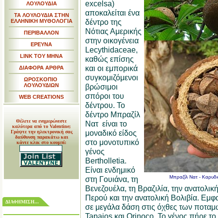
excelsa)
ΛΟΥΛΟΥΔΙΑ
αποκαλείται ένα
ΤΑ ΛΟΥΛΟΥΔΙΑ ΣΤΗΝ
δέντρο της
ΕΛΛΗΝΙΚΗ ΜΥΘΟΛΟΓΙΑ
Νότιας Αμερικής
ΠΕΡΙΒΑΛΛΟΝ
στην οικογένεια
ΕΡΕΥΝΑ
Lecythidaceae,
LINK TOY MHNA
καθώς επίσης
και οι εμπορικά
ΔΙΑΦΟΡΑ ΑΡΘΡΑ
συγκομιζόμενοι
ΩΡΟΣΚΟΠΙΟ
ΛΟΥΛΟΥΔΙΩΝ
βρώσιμοι
σπόροι του
WEB CREATIONS
δέντρου. Το
δέντρο Mπραζίλ
Θέλετε να ενημερώνεστε
Νατ είναι το
καλύτερα από το Valentine;
μοναδικό είδος
Γράψτε την ηλεκτρονική σας
διεύθυνση παρακάτω και
στο μονοτυπικό
κάντε κλικ στο κουμπί:
γένος
Bertholletia.
Είναι ενδημικό
Mπραζίλ Νατ - Καρυδιά
στη Γουιάνα, τη
Βενεζουέλα, τη Βραζιλία, την ανατολικ
Περού και την ανατολική Βολιβία. Εμφ
ΔΙΑΦΗΜΙΣΗ...
σε μεγάλα δάση στις όχθες των ποταμ
Tapaios και Orinoco. Το γένος πήρε τ