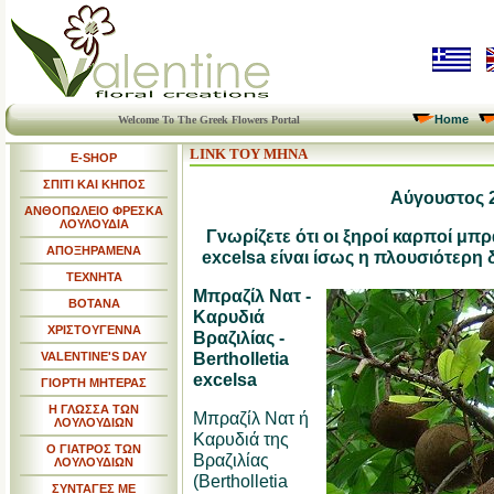
Home
Welcome To The Greek Flowers Portal
LINK ΤΟΥ ΜΗΝΑ
E-SHOP
ΣΠΙΤΙ ΚΑΙ ΚΗΠΟΣ
Αύγουστος 
ΑΝΘΟΠΩΛΕΙΟ ΦΡΕΣΚΑ
ΛΟΥΛΟΥΔΙΑ
Γνωρίζετε ότι οι ξηροί καρποί μπρα
ΑΠΟΞΗΡΑΜΕΝΑ
excelsa είναι ίσως η πλουσιότερη
ΤΕΧΝΗΤΑ
Mπραζίλ Νατ -
ΒΟΤΑΝΑ
Καρυδιά
ΧΡΙΣΤΟΥΓΕΝΝΑ
Βραζιλίας -
Bertholletia
VALENTINE'S DAY
excelsa
ΓΙΟΡΤΗ ΜΗΤΕΡΑΣ
Η ΓΛΩΣΣΑ ΤΩΝ
Mπραζίλ Νατ ή
ΛΟΥΛΟΥΔΙΩΝ
Καρυδιά της
Ο ΓΙΑΤΡΟΣ ΤΩΝ
Βραζιλίας
ΛΟΥΛΟΥΔΙΩΝ
(Bertholletia
ΣΥΝΤΑΓΕΣ ΜΕ