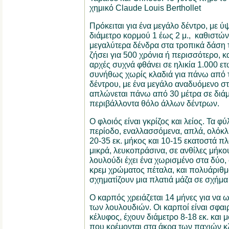
χημικό Claude Louis Berthollet
Πρόκειται για ένα μεγάλο δέντρο, με ύ
διάμετρο κορμού 1 έως 2 μ., καθιστών
μεγαλύτερα δένδρα στα τροπικά δάση 
ζήσει για 500 χρόνια ή περισσότερο, 
αρχές συχνά φθάνει σε ηλικία 1.000 ετώ
συνήθως χωρίς κλαδιά για πάνω από τ
δέντρου, με ένα μεγάλο αναδυόμενο σ
απλώνεται πάνω από 30 μέτρα σε διά
περιβάλλοντα θόλο άλλων δέντρων.
Ο φλοιός είναι γκρίζος και λείος. Τα φ
περίοδο, εναλλασσόμενα, απλά, ολόκλ
20-35 εκ. μήκος και 10-15 εκατοστά πλ
μικρά, λευκοπράσινα, σε ανθίλες μήκο
λουλούδι έχει ένα χωρισμένο στα δύο,
κρεμ χρώματος πέταλα, και πολυάριθ
σχηματίζουν μια πλατιά μάζα σε σχήμα
Ο καρπός χρειάζεται 14 μήνες για να ω
των λουλουδιών. Οι καρποί είναι σφαι
κέλυφος, έχουν διάμετρο 8-18 εκ. και 
που κρέμονται στα άκρα των παχιών κ