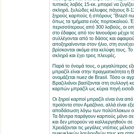
τυπικός λοβός 15-εκ. μπορεί να ζυγίζει 
σκληρό, ξυλώδες κέλυφος πάχους 8-12 χ
ξηρούς καρπούς ή σπόρους "Brazil nut
όπως τα τμήματα ενός πορτοκαλιού. Έ
περισσότερους από 300 λοβούς, οι οπ
στο έδαφος από τον Ιανουάριο μέχρι το
συλλέγονται από το δάσος και αφαιρού
αποξηραίνονται στον ήλιο, στη συνέχει
βρίσκονται ακόμα στα κελύφη τους. Το
σκληρό και έχει τρεις πλευρές.
Παρά το όνομά τους, ο μεγαλύτερος 
μπραζίλ είναι στην πραγματικότητα η 
ονομάζεται nuez de Brasil. Τόσο οι αγρ
Βραζιλιάνοι βασίζονται στη συλλογή 
καρπών μπραζίλ ως κύρια πηγή εισοδ
Οι ξηροί καρποί μπραζίλ είναι ένα από
προϊόντα στον Αμαζόνιο, αλλά είναι εξ
αποδάσωση λόγω των πολύπλοκων οι
Τα δέντρα παράγουν καρπούς μόνο σε
και δεν μπορούν να καλλιεργηθούν σε
Χρειάζονται τις μεγάλες ντόπιες μέλισ
ημικυκλικών λουλουδιών τους και στηρ