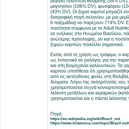
μεγάλη ποσότητα θειαμίνης (54% DV), 
μαγνησίου (106% DV), φωσφόρου (10
(43% DV). Οι ξηροί καρποί μπραζίλ εί
διατροφική πηγή σεληνίου, με μια μερί
6 παξιμάδια) να παρέχουν 774% DV. Ε
ποσότητα σύμφωνα με το Adult Nutriti
σε ενήλικες στο Ηνωμένο Βασίλειο, π
ανώτερης πρόσληψης, αν και η ποσότη
ξηρών καρπών ποικίλλει σημαντικά.
Εκτός από τη χρήση ως τρόφιμο, ο κα
ως λιπαντικό σε ρολόγια, για την πα
και στη βιομηχανία καλλυντικών. Τα χα
καρπού υποτίθεται ότι χρησιμοποιήθηκ
από τις αυτόχθονες φυλές στη Βολιβία
δείγματα. Λόγω της σκληρότητάς του, 
χρησιμοποιείται συχνά κονιορτοποιημέν
λείανση μετάλλων και κεραμικών (κατά
χρησιμοποιείται και η πάστα λείανσης
Πηγή:
https://en.wikipedia.org/wiki/Brazil_nut
https://www.britannica.com/topic/Brazil-nut