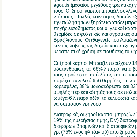
agoutis (μεσαίου μεγέθους τρωκτικά)
τους. Οι ξηροί καρποί μπραζίλ συλλέγ
ντόπιους. Πολλές κοινότητες δασών ε
την πώληση των ξηρών καρπών μπραζί
πηγής εισοδήματος και οι γλυκοί καρπ
θερμίδες σε φυλετικές και αγροτικές ο
Βραζιλιάνους. Οι ιθαγενείς του Αμαζό
κενούς λοβούς ως δοχεία και επεξεργάζ
θεραπευτική χρήση σε παθήσεις του ή
Οι ξηροί καρποί Μπραζίλ περιέχουν 1
υδατάνθρακες και 66% λιπαρά, κατά β
τους προέρχεται από λίπος και το πο
παρέχει συνολικά 656 θερμίδες. Τα λι
κορεσμένα, 38% μονοακόρεστα και 32
υψηλής περιεκτικότητάς τους σε πολυ
ωμέγα-6 λιπαρά οξέα, τα κελυφωτά κα
να σαπίσουν γρήγορα.
Διατροφικά, οι ξηροί καρποί μπραζίλ εί
19% της ημερήσιας τιμής, DV) διατρο
διαφόρων βιταμινών και διατροφικών 
γρ. (75% ενός φλιτζανιού) από ξηρούς