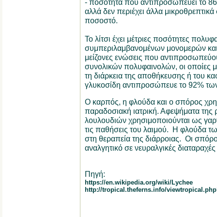
- ποσότητα που αντιπροσωπεύει το 86
αλλά δεν περιέχει άλλα μικροθρεπτικά
ποσοστό.
Το λίτσι έχει μέτριες ποσότητες πολυφ
συμπεριλαμβανομένων μονομερών και
μείζονες ενώσεις που αντιπροσωπεύο
συνολικών πολυφαινολών, οι οποίες μ
τη διάρκεια της αποθήκευσης ή του κα
γλυκοσίδη αντιπροσώπευε το 92% τω
Ο καρπός, η φλούδα και ο σπόρος χρη
παραδοσιακή ιατρική. Αφεψήματα της ρ
λουλουδιών χρησιμοποιούνται ως γαρ
τις παθήσεις του λαιμού. Η φλούδα τ
στη θεραπεία της διάρροιας. Οι σπόρ
αναλγητικό σε νευραλγικές διαταραχές 
Πηγή:
https://en.wikipedia.org/wiki/Lychee
http://tropical.theferns.info/viewtropical.p