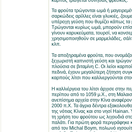
καρπός τρώγεται συνήθως φρέσκος.
Τα φρούτα τρώγονται ωμά ή μαγειρεμέν
σαρκώδεις αρίλλες είναι γλυκιές, ζουμε
υπέροχη γεύση που θυμίζει κάπως τα
Τρώγονται κυρίως ωμά, μπορούν επίσ
γίνουν καρυκεύματα, τουρσί, να κονσε
χρησιμοποιηθούν σε μαρμελάδες, σάλ
κλπ.
Τα αποξηραμένα φρούτα, που ονομάζοντ
ξεχωριστή καπνιστή γεύση και τρώγοντ
πλούσια σε βιταμίνη C. Οι λείοι καρποί
πεδινά, έχουν μεγαλύτερη ζήτηση συγκ
καρπούς λίτσι που καλλιεργούνται στο
Η καλλιέργεια του λίτσι άρχισε στην πε
περίπου από το 1059 μ.Χ., στη Μαλαισί
ανεπίσημα αρχεία στην Κίνα αναφέροντ
2000 π.Χ. Τα άγρια δέντρα εξακολουθ
της νότιας Κίνας και στο νησί Hainan.
τη χρήση του φρούτου ως λιχουδιά στο
παλάτι. Για πρώτη φορά περιγράφηκε 
από τον Michal Boym, πολωνό ιησουίτ