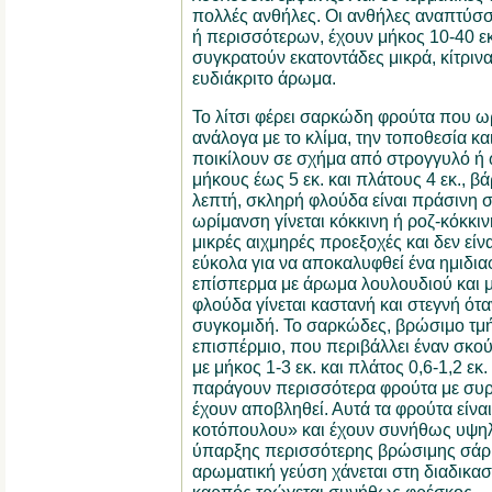
πολλές ανθήλες. Οι ανθήλες αναπτύσσ
ή περισσότερων, έχουν μήκος 10-40 εκ
συγκρατούν εκατοντάδες μικρά, κίτριν
ευδιάκριτο άρωμα.
Το λίτσι φέρει σαρκώδη φρούτα που ω
ανάλογα με το κλίμα, την τοποθεσία και
ποικίλουν σε σχήμα από στρογγυλό ή 
μήκους έως 5 εκ. και πλάτους 4 εκ., 
λεπτή, σκληρή φλούδα είναι πράσινη 
ωρίμανση γίνεται κόκκινη ή ροζ-κόκκινη
μικρές αιχμηρές προεξοχές και δεν είν
εύκολα για να αποκαλυφθεί ένα ημιδ
επίσπερμα με άρωμα λουλουδιού και 
φλούδα γίνεται καστανή και στεγνή όταν
συγκομιδή. Το σαρκώδες, βρώσιμο τμή
επισπέρμιο, που περιβάλλει έναν σκο
με μήκος 1-3 εκ. και πλάτος 0,6-1,2 εκ
παράγουν περισσότερα φρούτα με συ
έχουν αποβληθεί. Αυτά τα φρούτα είν
κοτόπουλου» και έχουν συνήθως υψηλ
ύπαρξης περισσότερης βρώσιμης σάρκ
αρωματική γεύση χάνεται στη διαδικασ