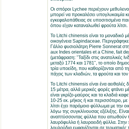
Οι σπόροι Lychee περιέχουν μεθυλε
μπορεί να προκαλέσει υπογλυκαιμία κα
εγκεφαλοπάθειας σε υποσιτισμένα παιδι
όπου είχαν καταναλωθεί φρούτα λίτσι.
Το Litchi chinensis είναι το μοναδικό μ
οικογένεια Sapindaceae. Περιγράφηκε
Γάλλο φυσιολάτρη Pierre Sonnerat στ
aux Indes orientales et a Chine, fait 
(μετάφραση: "Ταξίδι στις ανατολικές Ινδ
μεταξύ 1774 και 1781", το οποίο δημο
τρία υποείδη, που καθορίζονται από τ
πάχος των κλαδιών, τα φρούτα και το
Το Litchi chinensis είναι ένα αειθαλές
15 μέτρα, αλλά μερικές φορές φτάνει μέ
είναι γκρίζο-μαύρος και τα κλαδιά καφε
10-25 εκ. μήκος ή και περισσότερο, με
λίτσι έχει παρόμοιο φύλλωμα με την ο
λόγω της συγκλίνουσας εξέλιξης. Είν
αναπτύσσοντας φύλλα που απωθούν το
λαυρόφυλλα ή λαυροειδή φύλλα. Στην 
λουλούδια εμφανίζονται σε τερματικές τ