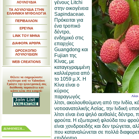
γένους Litchi
ΛΟΥΛΟΥΔΙΑ
στην οικογένεια
ΤΑ ΛΟΥΛΟΥΔΙΑ ΣΤΗΝ
Sapindaceae.
ΕΛΛΗΝΙΚΗ ΜΥΘΟΛΟΓΙΑ
Πρόκειται για
ΠΕΡΙΒΑΛΛΟΝ
ένα τροπικό
ΕΡΕΥΝΑ
δέντρο,
LINK TOY MHNA
ενδημικό στις
επαρχίες
ΔΙΑΦΟΡΑ ΑΡΘΡΑ
Guangdong και
ΩΡΟΣΚΟΠΙΟ
ΛΟΥΛΟΥΔΙΩΝ
Fujian της
Κίνας, με
WEB CREATIONS
καταγεγραμμένη
καλλιέργεια από
Θέλετε να ενημερώνεστε
το 1059 μ.Χ. Η
καλύτερα από το Valentine;
Κίνα είναι ο
Γράψτε την ηλεκτρονική σας
διεύθυνση παρακάτω και
κύριος
κάντε κλικ στο κουμπί:
παραγωγός
Λίτσι
λίτσι, ακολουθούμενη από την Ινδία, κ
νοτιοανατολικής Ασίας, την Ινδική υποή
λίτσι είναι ένα ψηλό αειθαλές δέντρο,
φρούτα. Η εξωτερική φλούδα του φρούτ
είναι χονδροειδής και δεν τρώγεται, αλ
ΔΙΑΦΗΜΙΣΗ...
που καταναλώνεται σε πολλά διαφορετ
επιδόρπιο.