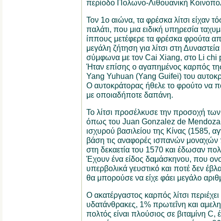
περίοδο Πολωνο-Λιθουανική Κοινοπολι
Τον 1ο αιώνα, τα φρέσκα λίτσι είχαν τ
παλάτι, που μια ειδική υπηρεσία ταχ
ίππους μετέφερε τα φρέσκα φρούτα απ
μεγάλη ζήτηση για λίτσι στη Δυναστεία
σύμφωνα με τον Cai Xiang, στο Li chi p
Ήταν επίσης ο αγαπημένος καρπός τη
Yang Yuhuan (Yang Guifei) του αυτοκρ
Ο αυτοκράτορας ήθελε το φρούτο να π
με οποιαδήποτε δαπάνη.
Το λίτσι προσέλκυσε την προσοχή τω
όπως του Juan Gonzalez de Mendoza σ
ισχυρού βασιλείου της Κίνας (1585, α
βάση τις αναφορές ισπανών μοναχών π
στη δεκαετία του 1570 και έδωσαν πο
Έχουν ένα είδος δαμάσκηνου, που ονομ
υπερβολικά γευστικό και ποτέ δεν έβλ
θα μπορούσε να είχε φάει μεγάλο αριθ
Ο ακατέργαστος καρπός λίτσι περιέχε
υδατάνθρακες, 1% πρωτεΐνη και αμελη
πολτός είναι πλούσιος σε βιταμίνη C, 