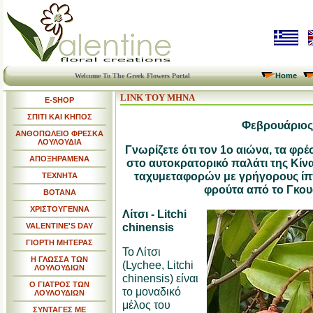
Home
Welcome To The Greek Flowers Portal
LINK ΤΟΥ ΜΗΝΑ
E-SHOP
ΣΠΙΤΙ ΚΑΙ ΚΗΠΟΣ
Φεβρουάριος
ΑΝΘΟΠΩΛΕΙΟ ΦΡΕΣΚΑ
ΛΟΥΛΟΥΔΙΑ
Γνωρίζετε ότι τον 1ο αιώνα, τα φρέ
ΑΠΟΞΗΡΑΜΕΝΑ
στο αυτοκρατορικό παλάτι της Κίνα
ταχυμεταφορών με γρήγορους ίπ
ΤΕΧΝΗΤΑ
φρούτα από το Γκου
ΒΟΤΑΝΑ
ΧΡΙΣΤΟΥΓΕΝΝΑ
Λίτσι - Litchi
chinensis
VALENTINE'S DAY
ΓΙΟΡΤΗ ΜΗΤΕΡΑΣ
Το Λίτσι
Η ΓΛΩΣΣΑ ΤΩΝ
(Lychee, Litchi
ΛΟΥΛΟΥΔΙΩΝ
chinensis) είναι
Ο ΓΙΑΤΡΟΣ ΤΩΝ
το μοναδικό
ΛΟΥΛΟΥΔΙΩΝ
μέλος του
ΣΥΝΤΑΓΕΣ ΜΕ