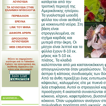
κατάγεται από την
ΛΟΥΛΟΥΔΙΑ
τροπική περιοχή της
ΤΑ ΛΟΥΛΟΥΔΙΑ ΣΤΗΝ
Αμερικάνικης ηπείρου.
ΕΛΛΗΝΙΚΗ ΜΥΘΟΛΟΓΙΑ
Τα γυαλιστερά ωοειδή
ΠΕΡΙΒΑΛΛΟΝ
φύλλα του είναι αειθαλή
ΕΡΕΥΝΑ
με κοκκινωπά νεύρα. Στη
LINK TOY MHNA
βάση είναι
στρογγυλευμένα, σε
ΔΙΑΦΟΡΑ ΑΡΘΡΑ
σχήμα καρδιάς και
ΩΡΟΣΚΟΠΙΟ
ΛΟΥΛΟΥΔΙΩΝ
μυτερά στην άκρη. Οι
μίσχοι είναι λεπτοί και τα
WEB CREATIONS
φύλλα έχουν 8-10 εκ.
μήκος και 5-10 εκ.
Θέλετε να ενημερώνεστε
πλάτος. Τα κλαδιά
καλύτερα από το Valentine;
καλύπτονται από μια καστανοκόκκινη φ
Γράψτε την ηλεκτρονική σας
διεύθυνση παρακάτω και
απογυμνώνονται όταν μεγαλώσουν. Τα 
κάντε κλικ στο κουμπί:
άσπρα ή κάποιος συνδυασμός των δύο κ
Από τα άνθη προεξέχει ένας εντυπωσι
κάψουλες, καλυμμένος είτε με πυκνά σκ
λεία επιφάνεια. Αυτοί οι στρογγυλοί κ
προσέγγιση 4 εκατοστά συναντώνται σ
κόκκινο, κίτρινο, καφεπράσινο, βυσσιν
ΔΙΑΦΗΜΙΣΗ...
κόκκινο. Όταν ωριμάσουν ανοίγουν στ
πολυάριθμη ποσότητα από μικρούς, σ