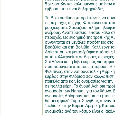
5 χιλιοστών και καλυμμένους με έναν 
έμβρυο, που είναι δηλητηριώδες.
Τη Bixa orellana μπορεί κανείς να συν
τις περιοχές της γης. Φυτρώνει είτε α
μοσχεύματα. Χρειάζεται πλήρη ηλιοφά
ανέμους. Αναπτύσσεται εξίσου καλά σε
περιοχές. Ως ενδημικό της τροπικής Αμ
συναντάται σε μεγάλες ποσότητες στο 
Βραζιλία και στη Βολιβία. Καλλιεργείτα
Ασία όπου και μεταφέρθηκε από τους Ι
αυτό καλλιεργείται σε θερμές περιοχές
Σρι Λάνκα και η Ιάβα κυρίως για τη φυ
που παράγεται από τους σπόρους. Η B
Φιλιπίνες, στην νοτιοανατολική Αφρική,
ευρέως στην Φλόριδα σαν καλλωπιστικ
ποικιλία από κοινές ονομασίες για την 
σε πολλά μέρη. Το όνομά Achiote προέρ
ονομοσία των Nahuatl για τον θάμνο. Ε
ονομασίες Aploppas, και urucu (που εί
δώσει η φυλή Tupi). Συνήθως συναντάτ
"achiote" στην Βόρειο Αμερική. Κάποιε
ονομασίες ανά τον κόσμο είναι οι ακόλο