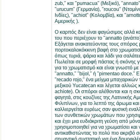
zub," και "pumacua" (Μεξικό), "annato" 
"urucum" (Γερμανία), "roucou" (Ντομίνι
Ινδίες), "achiot" (Κολομβία), και "arnot
Αμερικής ).
Ο καρπός δεν είναι φαγώσιμος αλλά κα
του που περιέχουν το "annatto (ανάττο)"
Εξάγεται ανακατεύοντας τους σπόρος 
πορτοκαλοκόκκινη βαφή στο χρωματι
όπως τυριά, ψάρια και λάδι για σαλάτε
Πωλείται σε μορφή πάστας ή σκόνης γ
για το χρωματισμό και είναι γνωστό με 
"annatto," "bijol," ή "pimentao doce." 
"recado rojo," ένα μείγμα μπαχαρικών 
μεξικού Yucatecan και λέγεται αλλιώς 
achiote). Οι σπόροι αλέθονται και η σ
φαγητά, στις κουζίνες της Λατινικής Αμ
Φιλιπίνων, για το λεπτό της άρωμα και
καλλιεργείται ευρέως σαν φυσική εναλ
των συνθετικών χρωμάτων που χρησιμο
και έχει μια ευδιάκριτη γεύση από μόνο
χρησιμοποιηθεί για να χρωματίσει και 
αντικαθιστώντας το πολύ πιο ακριβό 
σημαντικό συστατικό για ένα δημοφιλές