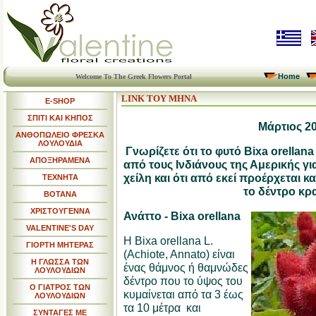
Home
Welcome To The Greek Flowers Portal
LINK ΤΟΥ ΜΗΝΑ
E-SHOP
ΣΠΙΤΙ ΚΑΙ ΚΗΠΟΣ
Μάρτιος 2
ΑΝΘΟΠΩΛΕΙΟ ΦΡΕΣΚΑ
ΛΟΥΛΟΥΔΙΑ
Γνωρίζετε ότι το φυτό Bixa orella
ΑΠΟΞΗΡΑΜΕΝΑ
από τους Ινδιάνους της Αμερικής για
χείλη και ότι από εκεί προέρχεται κ
ΤΕΧΝΗΤΑ
το δέντρο κρ
ΒΟΤΑΝΑ
ΧΡΙΣΤΟΥΓΕΝΝΑ
Ανάττο -
Bixa orellana
VALENTINE'S DAY
Η Bixa orellana L.
ΓΙΟΡΤΗ ΜΗΤΕΡΑΣ
(Achiote, Annato) είναι
Η ΓΛΩΣΣΑ ΤΩΝ
ένας θάμνος ή θαμνώδες
ΛΟΥΛΟΥΔΙΩΝ
δέντρο που το ύψος του
Ο ΓΙΑΤΡΟΣ ΤΩΝ
κυμαίνεται από τα 3 έως
ΛΟΥΛΟΥΔΙΩΝ
τα 10 μέτρα και
ΣΥΝΤΑΓΕΣ ΜΕ