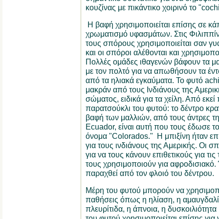
κουζίνας με πικάντικο χοιρινό το "cochin
Η βαφή χρησιμοποιείται επίσης σε κάπ
χρωματισμό υφασμάτων. Στις Φιλιππίν
τους σπόρους χρησιμοποιείται σαν γυα
και οι σπόροι αλέθονται και χρησιμοπ
Πολλές ομάδες ιθαγενών βάφουν τα μα
με τον πολτό για να απωθήσουν τα έν
από τα ηλιακά εγκαύματα. Το φυτό ach
μακράν από τους Ινδιάνους της Αμερικ
σώματος, ειδικά για τα χείλη. Από εκεί 
παρατσούκλι του φυτού: το δέντρο κρα
βαφή των μαλλιών, από τους άντρες τη
Ecuador, είναι αυτή που τους έδωσε τ
όνομα "Colorados." Η μπιξίνη ήταν ε
για τους ινδιάνους της Αμερικής. Οι σ
για να τους κάνουν επιθετικούς για τις 
τους χρησιμοποιούν για αφροδισιακό. 
παραχθεί από τον φλοιό του δέντρου.
Μέρη του φυτού μπορούν να χρησιμοπ
παθήσεις όπως η ηλίαση, η αμαυγδαλίτ
πλευρίτιδα, η άπνοια, η δυσκοιλιότητα
του φυτού χρησιμοποιείται επίσης για 