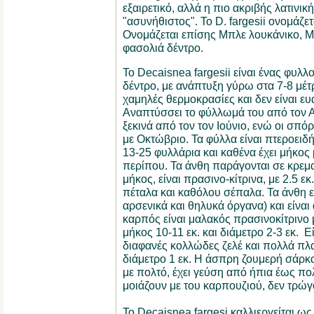
εξαιρετικό, αλλά η πιο ακριβής λατινικ
"ασυνήθιστος". Το D. fargesii ονομάζε
Ονομάζεται επίσης Μπλε λουκάνικο, Μ
φασολιά δέντρο.
Το Decaisnea fargesii είναι ένας φυλ
δέντρο, με ανάπτυξη γύρω στα 7-8 μέτρ
χαμηλές θερμοκρασίες και δεν είναι ευ
Αναπτύσσει το φύλλωμά του από τον Α
ξεκινά από τον τον Ιούνιο, ενώ οι σπό
με Οκτώβριο. Τα φύλλα είναι πτεροειδή
13-25 φυλλάρια και καθένα έχει μήκος μ
περίπου. Τα άνθη παράγονται σε κρεμασ
μήκος, είναι πρασινο-κίτρινα, με 2.5 εκ
πέταλα και καθόλου σέπαλα. Τα άνθη ε
αρσενικά και θηλυκά όργανα) και είναι
καρπός είναι μαλακός πρασινοκίτρινο 
μήκος 10-11 εκ. και διάμετρο 2-3 εκ. 
διαφανές κολλώδες ζελέ και πολλά πλ
διάμετρο 1 εκ. Η άσπρη ζουμερή σάρκ
με πολτό, έχει γεύση από ήπια έως πο
μοιάζουν με του καρπουζιού, δεν τρώγ
Το Decaisnea fargesi καλλιεργείται ως