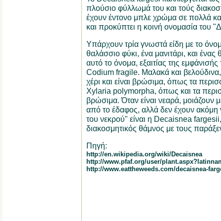
πλούσιο φύλλωμά του και τούς διακοσ
έχουν έντονο μπλε χρώμα σε πολλά κα
και προκύπτει η κοινή ονομασία του "
Υπάρχουν τρία γνωστά είδη με το όνομ
θαλάσσιο φύκι, ένα μανιτάρι, και ένα
αυτό το όνομα, εξαιτίας της εμφάνισής 
Codium fragile. Μαλακά και βελούδινα
χέρι και είναι βρώσιμα, όπως τα περισ
Xylaria polymorpha, όπως και τα περισ
βρώσιμα. Όταν είναι νεαρά, μοιάζουν
από το έδαφος, αλλά δεν έχουν ακόμη ν
του νεκρού" είναι η Decaisnea fargesii
διακοσμητικός θάμνος με τους παράξε
Πηγή:
http://en.wikipedia.org/wiki/Decaisnea
http://www.pfaf.org/user/plant.aspx?latinn
http://www.eattheweeds.com/decaisnea-farges