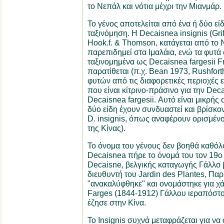
το Νεπάλ και νότια μέχρι την Μιανμάρ.
Το γένος αποτελείται από ένα ή δύο εί
ταξινόμηση. H Decaisnea insignis (Grif
Hook.f. & Thomson, κατάγεται από το 
παρεπιδημεί στα Ιμαλάια, ενώ τα φυτά 
ταξινομημένα ως Decaisnea fargesii F
παρατίθεται (π.χ. Bean 1973, Rushfort
φυτών από τις διαφορετικές περιοχές 
που είναι κίτρινο-πράσινο για την Deca
Decaisnea fargesii. Αυτό είναι μικρής
δύο είδη έχουν συνδυαστεί και βρίσκο
D. insignis, όπως αναφέρουν ορισμένο
της Κίνας).
Το όνομα του γένους δεν βοηθά καθόλ
Decaisnea πήρε το όνομά του τον 19ο
Decaisne, βελγικής καταγωγής Γάλλο 
διευθυντή του Jardin des Plantes, Παρί
"ανακαλύφθηκε" και ονομάστηκε για χ
Farges (1844-1912) Γάλλου ιεραπόστο
έζησε στην Κίνα.
Το Insignis συχνά μεταφράζεται για να