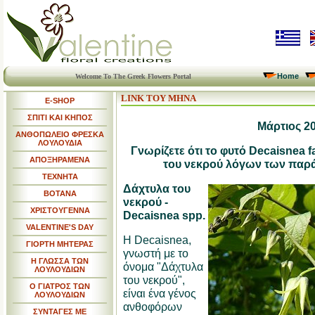
Home
Welcome To The Greek Flowers Portal
LINK ΤΟΥ ΜΗΝΑ
E-SHOP
ΣΠΙΤΙ ΚΑΙ ΚΗΠΟΣ
Μάρτιος 2
ΑΝΘΟΠΩΛΕΙΟ ΦΡΕΣΚΑ
ΛΟΥΛΟΥΔΙΑ
Γνωρίζετε ότι το φυτό Decaisnea fa
ΑΠΟΞΗΡΑΜΕΝΑ
του νεκρού λόγων των παρ
ΤΕΧΝΗΤΑ
Δάχτυλα του
ΒΟΤΑΝΑ
νεκρού
-
ΧΡΙΣΤΟΥΓΕΝΝΑ
Decaisnea spp.
VALENTINE'S DAY
Η Decaisnea,
ΓΙΟΡΤΗ ΜΗΤΕΡΑΣ
γνωστή με το
Η ΓΛΩΣΣΑ ΤΩΝ
όνομα "Δάχτυλα
ΛΟΥΛΟΥΔΙΩΝ
του νεκρού",
Ο ΓΙΑΤΡΟΣ ΤΩΝ
είναι ένα γένος
ΛΟΥΛΟΥΔΙΩΝ
ανθοφόρων
ΣΥΝΤΑΓΕΣ ΜΕ