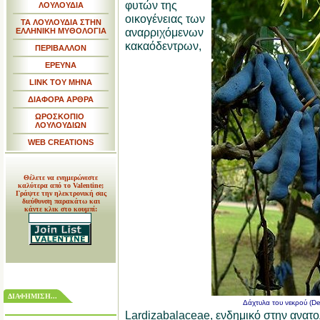
φυτών της
ΛΟΥΛΟΥΔΙΑ
οικογένειας των
ΤΑ ΛΟΥΛΟΥΔΙΑ ΣΤΗΝ
αναρριχόμενων
ΕΛΛΗΝΙΚΗ ΜΥΘΟΛΟΓΙΑ
κακαόδεντρων,
ΠΕΡΙΒΑΛΛΟΝ
ΕΡΕΥΝΑ
LINK TOY MHNA
ΔΙΑΦΟΡΑ ΑΡΘΡΑ
ΩΡΟΣΚΟΠΙΟ
ΛΟΥΛΟΥΔΙΩΝ
WEB CREATIONS
Θέλετε να ενημερώνεστε
καλύτερα από το Valentine;
Γράψτε την ηλεκτρονική σας
διεύθυνση παρακάτω και
κάντε κλικ στο κουμπί:
ΔΙΑΦΗΜΙΣΗ...
Δάχτυλα του νεκρού (Dec
Lardizabalaceae, ενδημικό στην ανατολ