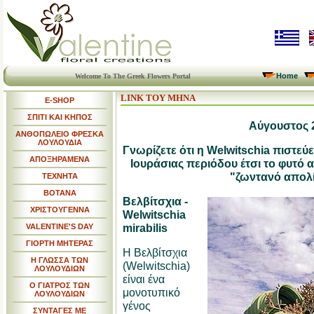
Home
Welcome To The Greek Flowers Portal
LINK ΤΟΥ ΜΗΝΑ
E-SHOP
ΣΠΙΤΙ ΚΑΙ ΚΗΠΟΣ
Αύγουστος 
ΑΝΘΟΠΩΛΕΙΟ ΦΡΕΣΚΑ
ΛΟΥΛΟΥΔΙΑ
Γνωρίζετε ότι η Welwitschia πιστεύε
ΑΠΟΞΗΡΑΜΕΝΑ
Ιουράσιας περιόδου έτσι το φυτό α
"ζωντανό απολ
ΤΕΧΝΗΤΑ
ΒΟΤΑΝΑ
Βελβίτσχια -
ΧΡΙΣΤΟΥΓΕΝΝΑ
Welwitschia
mirabilis
VALENTINE'S DAY
ΓΙΟΡΤΗ ΜΗΤΕΡΑΣ
Η Βελβίτσχια
Η ΓΛΩΣΣΑ ΤΩΝ
(Welwitschia)
ΛΟΥΛΟΥΔΙΩΝ
είναι ένα
Ο ΓΙΑΤΡΟΣ ΤΩΝ
μονοτυπικό
ΛΟΥΛΟΥΔΙΩΝ
γένος
ΣΥΝΤΑΓΕΣ ΜΕ