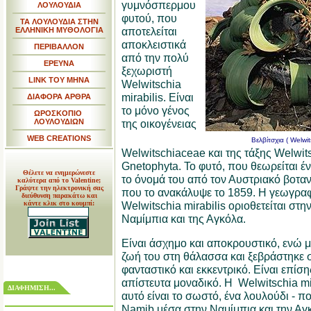
γυμνόσπερμου
ΛΟΥΛΟΥΔΙΑ
φυτού, που
ΤΑ ΛΟΥΛΟΥΔΙΑ ΣΤΗΝ
αποτελείται
ΕΛΛΗΝΙΚΗ ΜΥΘΟΛΟΓΙΑ
αποκλειστικά
ΠΕΡΙΒΑΛΛΟΝ
από την πολύ
ΕΡΕΥΝΑ
ξεχωριστή
LINK TOY MHNA
Welwitschia
mirabilis. Είναι
ΔΙΑΦΟΡΑ ΑΡΘΡΑ
το μόνο γένος
ΩΡΟΣΚΟΠΙΟ
ΛΟΥΛΟΥΔΙΩΝ
της οικογένειας
WEB CREATIONS
Βελβίτσχια ( Welwit
Welwitschiaceae και της τάξης Welwit
Gnetophyta. Το φυτό, που θεωρείται 
Θέλετε να ενημερώνεστε
το όνομά του από τον Αυστριακό βοταν
καλύτερα από το Valentine;
Γράψτε την ηλεκτρονική σας
που το ανακάλυψε το 1859. Η γεωγρα
διεύθυνση παρακάτω και
κάντε κλικ στο κουμπί:
Welwitschia mirabilis οριοθετείται στη
Ναμίμπια και της Αγκόλα.
Είναι άσχημο και αποκρουστικό, ενώ μο
ζωή του στη θάλασσα και ξεβράστηκε σ
φανταστικό και εκκεντρικό. Είναι επίση
απίστευτα μοναδικό. Η Welwitschia mira
ΔΙΑΦΗΜΙΣΗ...
αυτό είναι το σωστό, ένα λουλούδι - π
Namib μέσα στην Ναμίμπια και την Αγκ