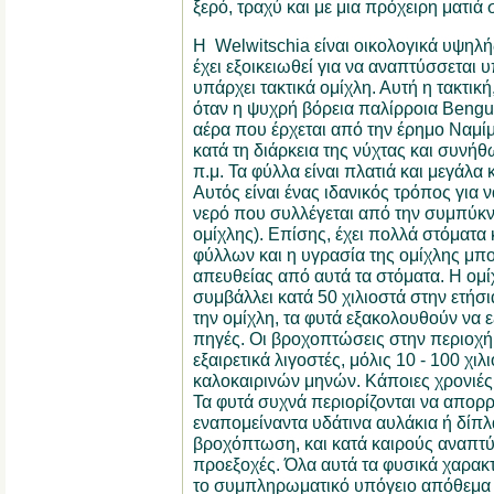
ξερό, τραχύ και με μια πρόχειρη ματιά 
Η Welwitschia είναι οικολογικά υψηλή
έχει εξοικειωθεί για να αναπτύσσεται
υπάρχει τακτικά ομίχλη. Αυτή η τακτική
όταν η ψυχρή βόρεια παλίρροια Bengue
αέρα που έρχεται από την έρημο Ναμί
κατά τη διάρκεια της νύχτας και συνή
π.μ. Τα φύλλα είναι πλατιά και μεγάλα
Αυτός είναι ένας ιδανικός τρόπος για να
νερό που συλλέγεται από την συμπύκ
ομίχλης). Επίσης, έχει πολλά στόματα 
φύλλων και η υγρασία της ομίχλης μπ
απευθείας από αυτά τα στόματα. Η ομίχλ
συμβάλλει κατά 50 χιλιοστά στην ετή
την ομίχλη, τα φυτά εξακολουθούν να
πηγές. Οι βροχοπτώσεις στην περιοχή α
εξαιρετικά λιγοστές, μόλις 10 - 100 χιλ
καλοκαιρινών μηνών. Κάποιες χρονιές
Τα φυτά συχνά περιορίζονται να απορ
εναπομείναντα υδάτινα αυλάκια ή δίπ
βροχόπτωση, και κατά καιρούς αναπτ
προεξοχές. Όλα αυτά τα φυσικά χαρακτ
το συμπληρωματικό υπόγειο απόθεμα ν