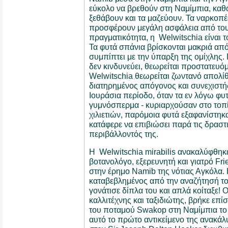
εύκολο να βρεθούν στη Ναμίμπια, καθώς
ξεθάβουν και τα μαζεύουν. Τα ναρκοπ
προσφέρουν μεγάλη ασφάλεια από του
πραγματικότητα, η Welwitschia είναι τ
Τα φυτά σπάνια βρίσκονται μακριά από
συμπίπτει με την ύπαρξη της ομίχλης. 
δεν κινδυνεύει, θεωρείται προστατευό
Welwitschia θεωρείται ζωντανό απολίθω
διατηρημένος απόγονος και συνεχιστή
Ιουράσια περίοδο, όταν τα εν λόγω φυ
γυμνόσπερμα - κυριαρχούσαν στο τοπίο
χιλιετιών, παρόμοια φυτά εξαφανίστηκ
κατάφερε να επιβιώσει παρά τις δραστι
περιβάλλοντός της.
Η Welwitschia mirabilis ανακαλύφθηκ
βοτανολόγο, εξερευνητή και γιατρό Fri
στην έρημο Namib της νότιας Αγκόλα. Η
καταβεβλημένος από την αναζήτησή το
γονάτισε δίπλα του και απλά κοίταξε!
καλλιτέχνης και ταξιδιώτης, βρήκε επί
του ποταμού Swakop στη Ναμίμπια το 
αυτό το πρώτο αντικείμενο της ανακάλ