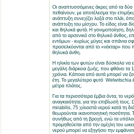
Οι αναπτυσσόμενες άκρες από τα δύο
πεθαίνουν, με αποτέλεσμα την επιμή
ανάπτυξη συνεχίζει λοξά στο πλάι, όπο
ανάπτυξη του μίσχου. Το είδος είναι δί
και θηλυκά φυτά. Η γονιμοποίηση, δη
από το αρσενικό στο θηλυκό άνθος, επ
εντόμων - κυρίως μύγες και σπάνια σφή
προσελκύονται από το «νέκταρ» που 
θηλυκά άνθη.
Η ηλικία των φυτών είναι δύσκολο να ε
μεγάλη διάρκεια ζωής, που φθάνει τα 
χρόνια. Κάποια από αυτά μπορεί να ζ
έτη. Το μεγαλύτερο φυτό Welwitschia έ
μέτρα πλάτος.
Για τα περισσότερα έμβια όντα, το νερό
αναγκαιότητα, για την επιβίωσή τους. 
mirabilis, 75 χιλιοστά νερού κατά τη δ
θεωρούνται ικανοποιητική ποσότητα. Τ
συνήθως από τη βροχή, ενώ τα υπόλοι
προμηθεύεται από την ομίχλη του ωκεα
νερού μπορεί να εξηγήσει την εμφάνιση