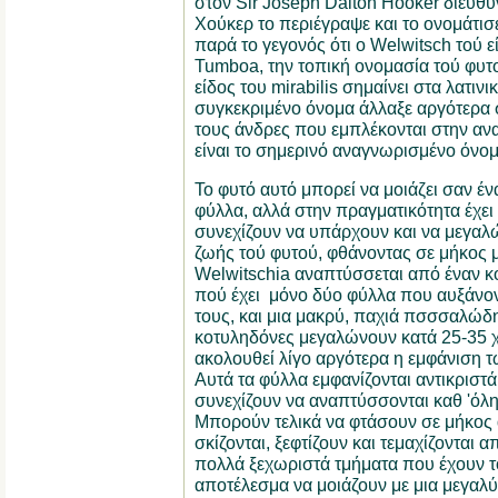
στον Sir Joseph Dalton Hooker διευθυ
Χούκερ το περιέγραψε και το ονομάτισ
παρά το γεγονός ότι ο Welwitsch τού ε
Tumboa, την τοπική ονομασία τού φυτ
είδος του mirabilis σημαίνει στα λατιν
συγκεκριμένο όνομα άλλαξε αργότερα σ
τους άνδρες που εμπλέκονται στην ανακ
είναι το σημερινό αναγνωρισμένο όνομ
Το φυτό αυτό μπορεί να μοιάζει σαν 
φύλλα, αλλά στην πραγματικότητα έχει
συνεχίζουν να υπάρχουν και να μεγαλώ
ζωής τού φυτού, φθάνοντας σε μήκος μ
Welwitschia αναπτύσσεται από έναν κ
πού έχει μόνο δύο φύλλα που αυξάνο
τους, και μια μακρύ, παχιά πσσσαλώδη
κοτυληδόνες μεγαλώνουν κατά 25-35 χι
ακολουθεί λίγο αργότερα η εμφάνιση 
Αυτά τα φύλλα εμφανίζονται αντικριστά
συνεχίζουν να αναπτύσσονται καθ 'όλη
Μπορούν τελικά να φτάσουν σε μήκος 
σκίζονται, ξεφτίζουν και τεμαχίζονται α
πολλά ξεχωριστά τμήματα που έχουν το
αποτέλεσμα να μοιάζουν με μια μεγαλ