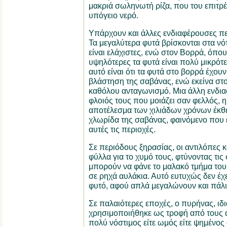
μακριά σωληνωτή ρίζα, που του επιτρ
υπόγειο νερό.
Υπάρχουν και άλλες ενδιαφέρουσες π
Τα μεγαλύτερα φυτά βρίσκονται στα νό
είναι ελάχιστες, ενώ στον Βορρά, όπου
υψηλότερες τα φυτά είναι πολύ μικρότε
αυτό είναι ότι τα φυτά στο βορρά έχου
βλάστηση της σαβάνας, ενώ εκείνα στο
καθόλου ανταγωνισμό. Μια άλλη ενδι
φλοιός τους που μοιάζει σαν φελλός, 
αποτέλεσμα των χιλιάδων χρόνων έκθε
χλωρίδα της σαβάνας, φαινόμενο που ε
αυτές τις περιοχές.
Σε περιόδους ξηρασίας, οι αντιλόπες κ
φύλλα για το χυμό τους, φτύνοντας τις
μπορούν να φάνε το μαλακό τμήμα του 
σε ρηχά αυλάκια. Αυτό ευτυχώς δεν έχε
φυτό, αφού απλά μεγαλώνουν και πάλι,
Σε παλαιότερες εποχές, ο πυρήνας, ιδ
χρησιμοποιήθηκε ως τροφή από τους α
πολύ νόστιμος είτε ωμός είτε ψημένος σ