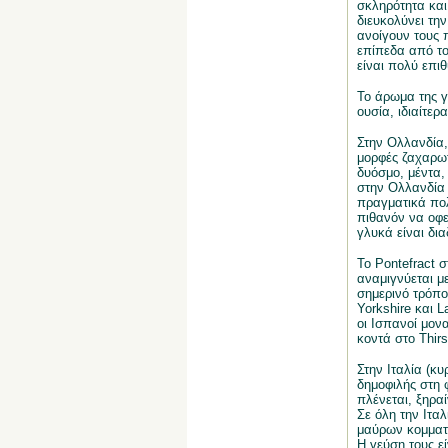
σκληρότητα και
διευκολύνει τη
ανοίγουν τους 
επίπεδα από το
είναι πολύ επιθ
Το άρωμα της γ
ουσία, ιδιαίτε
Στην Ολλανδία, 
μορφές ζαχαρωτ
δυόσμο, μέντα,
στην Ολλανδία 
πραγματικά πολ
πιθανόν να οφε
γλυκά είναι δι
Το Pontefract 
αναμιγνύεται με
σημερινό τρόπο.
Yorkshire και L
οι Ισπανοί μον
κοντά στο Thirs
Στην Ιταλία (κυ
δημοφιλής στη 
πλένεται, ξηρα
Σε όλη την Ιτα
μαύρων κομματι
Η γεύση τους εί