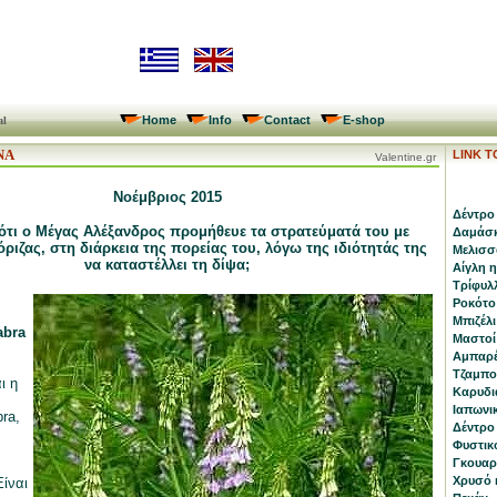
Home
Info
Contact
E-shop
al
ΝΑ
LINK 
Valentine.gr
Νοέμβριος 2015
Δέντρο 
 ότι ο Μέγας Αλέξανδρος προμήθευε τα στρατεύματά του με
Δαμάσκ
όριζας, στη διάρκεια της πορείας του, λόγω της ιδιότητάς της
Μελισσό
να καταστέλλει τη δίψα;
Αίγλη 
Τρίφυλλ
Ροκότο
Μπιζέλι
abra
Μαστοί 
Αμπαρέ
Τζαμποτ
ι η
Καρυδι
Ιαπωνικ
bra,
Δέντρο 
Φυστικ
Γκουαρα
Χρυσό κ
Είναι