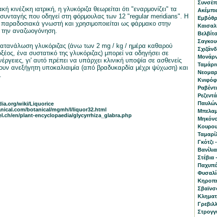
Συνσέπ
ή κινέζικη ιατρική, η γλυκόριζα θεωρείται ότι "εναρμονίζει" τα
Ακέμπια
 συνταγής που οδηγεί στη φόρμουλας των 12 "regular meridians". Η
Eμβόθρ
ι παραδοσιακά γνωστή και χρησιμοποιείται ως φάρμακο στην
Καισαλπ
 την αναζωογόνηση.
Βελβίτσ
Σαγκουά
ατανάλωση γλυκόριζας (άνω των 2 mg / kg / ημέρα καθαρού
Σχιζάνδ
ξέος, ένα συστατικό της γλυκόριζας) μπορεί να οδηγήσει σε
Μονάρν
έργειες, γι' αυτό πρέπει να υπάρχει κλινική υποψία σε ασθενείς
Ταμάριν
υν ανεξήγητη υποκαλιαιμία (από βραδυκαρδία μέχρι ψύχωση) και
Νεομαρί
.
Κνιφόφι
Ραβέντι
Ρεζεντά
Παυλών
dia.org/wiki/Liquorice
nical.com/botanical/mgmh/l/liquor32.html
Μπελαμ
l.ch/en/plant-encyclopaedia/glycyrrhiza_glabra.php
Μηκόνο
Κουρου
Ταμαρί
Γκότζι 
Βανίλια 
Στέβια 
Παχυπό
Φυσαλίς
Κηροπη
Σβαϊνσό
Κληματί
Γρεβιλλ
Στρογγ