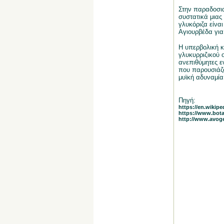
Στην παραδοσιακ
συστατικά μιας
γλυκόριζα είνα
Αγιουρβέδα για
Η υπερβολική κ
γλυκυρριζικού ο
ανεπιθύμητες εν
που παρουσιάζο
μυϊκή αδυναμία
Πηγή:
https://en.wikipe
https://www.bota
http://www.avoge