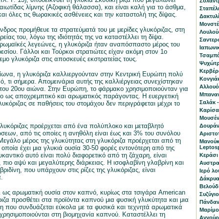
Σολάντ
αιωτίδας λίμνης (Αζοφική θάλασσα), και είναι καλή για το άσθμα,
Σταπέλι
αι όλες τις θωρακικές ασθένειες και την καταστολή της δίψας.
Δακτυλί
Μονστέρ
δρος προμήθευε τα στρατεύματά του με μερίδες γλυκόριζας, στη
Λουλούδ
ρείας του, λόγω της ιδιότητάς της να καταστέλλει τη δίψα.
Σαντερσ
 ρωμαϊκές λεγεώνες, η γλυκόριζα ήταν αναπόσπαστο μέρος του
Ιαπωνι
εσίου. Γάλλοι και Τούρκοι στρατιώτες είχαν ακόμη στον 1ο
Τσαμπά
μο γλυκόριζα στις αποσκευές εκστρατείας τους.
Ψυχώτρι
Κερβέρα
ίωνα, η γλυκόριζα καλλιεργούνταν στην Κεντρική Ευρώπη πολύ
Κονγιά
ό, τι σήμερα. Απομεινάρια αυτής της καλλιέργειας συνεχίστηκαν
Αλλουόν
ς του 20ου αιώνα. Στην Ευρώπη, το φάρμακο χρησιμοποιούνταν για
Μπαναν
ο ως αποχρεμπτικό και αρωματικός παράγοντας. Η ευεργετική
Σαλάκ -
λυκόριζας σε παθήσεις του στομάχου δεν περιγράφεται μέχρι το
Καρίσα
Μουσέν
λυκόριζας προέρχεται από ένα πολύπλοκο και μεταβλητό
Δουράντ
εων, από τις οποίες η ανηθόλη είναι έως και 3% του συνόλου
Αριστοτ
Μεγάλο μέρος της γλυκύτητας στη γλυκόριζα προέρχεται από τη
Μανούκ
 οποία έχει μια γλυκιά ουσία 30-50 φορές εντονότερη από της
Leptos
καντικό αυτό είναι πολύ διαφορετικό από τη ζάχαρη, είναι
Κεράσι 
, πιο αψύ και μεγαλύτερης διάρκειας. Η ισοφλαβίνη γλαβρίνη και
Αυστραλ
ριδίνη, που υπάρχουν στις ρίζες της γλυκόριζας, είναι
Ιερό λο
.
Δάκρυα 
Βελούδ
ι ως αρωματική ουσία στον καπνό, κυρίως στα τσιγάρα American
Συζύγι
ριζα προσθέτει στα προϊόντα καπνού μια φυσική γλυκύτητα και μια
Πάνδανο
η που συνδυάζεται εύκολα με τα φυσικά και τεχνητά αρωματικά
Μαρίμο 
χρησιμοποιούνται στη βιομηχανία καπνού. Καταστέλλει τη
Αγγούρι