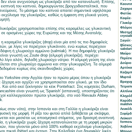
 δεν είναι ανιχνεύσιμη ως γλυκόριζα από τον καταναλωτή. Επίσης,
Καουτσο
ν εισπνοή του καπνού, δημιουργώντας βρογχοδιασταλτικά, που
Ζαχαρο
πνεύμονες. Το μάσημα του καπνού απαιτεί σημαντικά υψηλότερα
Φιστίκι
 εκχύλισμα της γλυκόριζας, καθώς η έμφαση στη γλυκιά γεύση,
Καφέα -
υμητή.
Γλυκόρι
Φλόμος
λυκόριζας χρησιμοποιείται επίσης στις καραμέλες ως γλυκαντική
Μεσημβ
ρα σε ορισμένες χώρες της Ευρώπης και της Μέσης Ανατολής.
crystal
Σαγιότ 
η καραμέλα γλυκόριζας (drop) είναι μία από τις πιο δημοφιλείς
Ιβίσκος
ών, με λίγες να περιέχουν γλυκάνισο, ενώ κυρίως περιέχουν
sabdari
 δάφνη ή χλωριούχο αμμώνιο (salmiak). Η πιο δημοφιλής γλυκόριζα
Μαύρο 
είναι γνωστή ως Zoute drop (αλμυρή γλυκόριζα), περιέχει
Περέσκι
ύ λίγο αλάτι, δηλαδή χλωριούχο νάτριο. Η αλμυρή γεύση της είναι
Δούριο 
ίλεται στο χλωριούχο αμμώνιο και στην γλυκυρριζίνη. Τα αλμυρά
Αρτόκαρ
αδεδομένα κυρίως στις σκανδιναβικές χώρες.
Καζαμπα
Μυρτιά 
στο Yorkshire στην Αγγλία ήταν το πρώτο μέρος όπου η γλυκόριζα
 ζάχαρη και αρχίζει να χρησιμοποιείται σαν γλυκό, με τον ίδιο
Βραχυχ
 Και από εκεί ξεκίνησαν τα κέικ Pontefract. Στις κομητείες Durham,
Τετραπά
ancashire είναι γνωστή ως 'Spanish' (ισπανική), υποστηρίζοντας ότι
Αλπίνια
αχοί καλλιεργούσαν πρώτοι γλυκόριζα, στο ναό Rievaulx Abbey
Κληρόδ
k.
Καρύδα
maldivi
ρίως στον νότο), στην Ισπανία και στη Γαλλία η γλυκόριζα είναι
Λευκόδ
φυσική της μορφή. Η ρίζα του φυτού απλά ξεθάβεται με σκάψιμο,
Σεφέρδι
ίνεται και μασιέται ως αποσμητικό στόματος, για δροσερή αναπνοή.
Λεϋκεστ
λία, η γλυκόριζα χωρίς ζάχαρη καταναλώνεται με τη μορφή μικρών
formos
ών, που γίνονται μόνο από 100% καθαρό εκχύλισμα γλυκόριζας.
Χοβένια
ναι πικρή (bitter) και έντονη. Στην Καλαβρία ένα δημοφιλές λικέρ
Μποροχό