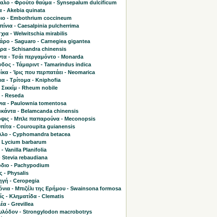
αλο - Φρούτο θαύμα - Synsepalum dulcificum
 - Akebia quinata
ιο - Embothrium coccineum
ίνια - Caesalpinia pulcherrima
χια - Welwitschia mirabilis
ρο - Saguaro - Carnegiea gigantea
ρα - Schisandra chinensis
τα - Τσάι περγαμόντο - Monarda
δος - Τάμαριντ - Tamarindus indica
κα - Ίρις που περπατάει - Neomarica
α - Τρίτομα - Kniphofia
 Σικκίμ - Rheum nobile
 - Reseda
ια - Paulownia tomentosa
κάντα - Belamcanda chinensis
ψις - Μπλε παπαρούνα - Meconopsis
πίτα - Couroupita guianensis
λλο - Cyphomandra betacea
- Lycium barbarum
- Vanilla Planifolia
- Stevia rebaudiana
διο - Pachypodium
 - Physalis
γή - Ceropegia
νια - Μπιζέλι της Ερήμου - Swainsona formosa
ς - Κληματίδα - Clematis
έα - Grevillea
υλόδον - Strongylodon macrobotrys