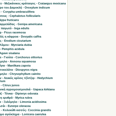
ε - Μεξικάνικος κράταιγος - Crataegus mexicana
τρο του Δαμοκλή - Oroxylum indicum
 - Corypha umbraculifera
ους - Cephalotus follicularis
Nypa fruticans
μαρμελάδας - Genipa americana
παγωτό - Inga edulis
ρ - Ficus racemosa
ίς η κάφρεια - Dovyalis caffra
 - Erodium cicutarium
άμου - Myrciaria dubia
- Pemphis acidula
 Agave sisalana
 - Γιούτα - Corchorus olitorius
μηλο - Annona squamosa
για - Manilkara zapota
σοκολάτα - Diospyros nigra
μηλο - Chrysophyllum cainito
 - Λευκός κρίνος τζίντζερ - Hedychium
rium
 - Citrus junos
ική αγριομουσμουλιά - Uapaca kirkiana
ξ - Τόνκα - Dipteryx odorata
η ερυθρά - Myrica rubra
 - Ξυλόμηλο - Limonia acidissima
Ασάι - Euterpe oleracea
 - Κολοκύθι κισσός- Coccinia grandis
μο αγιόκλημα - Lonicera caerulea