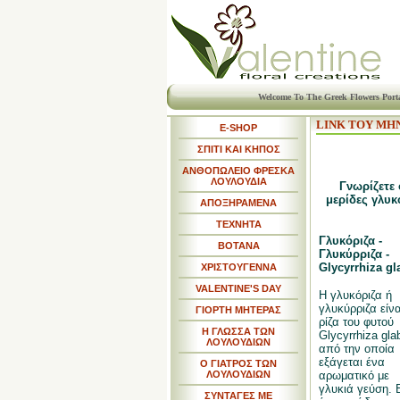
Welcome To The Greek Flowers Port
LINK ΤΟΥ ΜΗ
E-SHOP
ΣΠΙΤΙ ΚΑΙ ΚΗΠΟΣ
ΑΝΘΟΠΩΛΕΙΟ ΦΡΕΣΚΑ
ΛΟΥΛΟΥΔΙΑ
Γνωρίζετε
μερίδες γλυκ
ΑΠΟΞΗΡΑΜΕΝΑ
ΤΕΧΝΗΤΑ
Γλυκόριζα -
ΒΟΤΑΝΑ
Γλυκύρριζα -
Glycyrrhiza gl
ΧΡΙΣΤΟΥΓΕΝΝΑ
VALENTINE'S DAY
Η γλυκόριζα ή
γλυκύρριζα είνα
ΓΙΟΡΤΗ ΜΗΤΕΡΑΣ
ρίζα του φυτού
Η ΓΛΩΣΣΑ ΤΩΝ
Glycyrrhiza gla
ΛΟΥΛΟΥΔΙΩΝ
από την οποία
εξάγεται ένα
Ο ΓΙΑΤΡΟΣ ΤΩΝ
ΛΟΥΛΟΥΔΙΩΝ
αρωματικό με
γλυκιά γεύση. 
ΣΥΝΤΑΓΕΣ ΜΕ