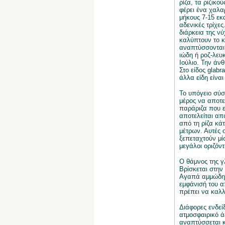
ρίζα, τα ριζικ
φέρει ένα χαλα
μήκους 7-15 εκ
αδενικές τρίχε
διάρκεια της ν
καλύπτουν το κ
αναπτύσσονται 
ιώδη ή ροζ-λευκ
Ιούλιο. Την άν
Στο είδος glabr
άλλα είδη είναι
Το υπόγειο σύσ
μέρος να αποτε
παράριζα που εκ
αποτελείται απ
από τη ρίζα κά
μέτρων. Αυτές 
ξεπεταχτούν μί
μεγάλοι οριζόντ
Ο θάμνος της γ
Βρίσκεται στην
Αγαπά αμμώδη ε
εμφάνισή του α
πρέπει να καλλ
Διάφορες ενδεί
ατμοσφαιρικό ά
αναπτύσσεται κ