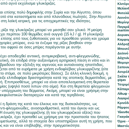
ο από αγνό εκχύλισμα γλυκόριζας.
Κλιτόρια
Μελίανθ
ναι επίσης πολύ δημοφιλής στην Συρία και την Αίγυπτο, όπου
Φυτολάκ
ποτό στα καταστήματα και από πλανόδιους πωλητές. Στην Αίγυπτο
Λεονότι
 στη λαϊκή ιατρική, για τις αποχρεμπτικές της ιδιότητες.
Μορίνγκ
Παγκρά
ρίζα της γλυκόριζας μπορεί να μασηθεί σαν γλυκό. Η μαύρη
mariti
χει περίπου 100 θερμίδες ανά ουγγιά (15 kJ / g). Η γλυκόριζα
Δορυαν
ι επίσης από τους ζυθοποιούς για να προσθέσει γεύση και χρώμα
Καμφορ
ηγορίες μπύρας, ενώ τα ένζυμα της ρίζας βοηθούν στην
Αλδροβ
του αφρού σε όσες μπίρες παράγονται με αυτήν.
Μπουτό
Δειλινό 
έχει αποδειχθεί αντιιική, αντιμικροβιακή, αντι-φλεγμονώδης,
Δάχτυλα
ική, ότι επιδρά στην αυξανόμενη αρτηριακή πίεση in vitro και in
Μομορν
πιβραδύνει την εξέλιξη της ιογενούς και αυτοάνοσης ηπατίτιδας,
Σαπουν
εται από τα ευρήματα με χρήση ενδοφλέβιας γλυκυρριζίνης (είτε
Ασερόλα
το στόμα, σε πολύ μικρότερες δόσεις). Σε άλλη κλινική δοκιμή, η
Σκάλα 
ειξε ελπιδοφόρα δραστηριότητα κατά της ατοπικής δερματίτιδας, με
gigas
ή. Επιπροσθέτως, μπορεί να είναι αποτελεσματική στη θεραπεία
Τσεριμ
ιμίας (υψηλό ποσό λιπών στο αίμα). Και στη θεραπεία φλεγμονών
Κάπαρη
υπέρχρωση του δέρματος. Ακόμη, μπορεί να είναι χρήσιμη στην
Λίθωψ -
κφυλιστικών διαταραχών και κατά της τερηδόνας.
Λυγαριά
Κρινόδ
ί η δράση της κατά του έλκους και της δυσκοιλιότητας, ως
Ράμφος 
 αντι-φλεγμονώδες, ανοσορυθμιστικό, κατά του όγκου και ως
Η ένωση της γλυκυρριζίνης (ή του γλυκυρριζικού οξέος) που
Υάκινθο
υκόριζα, έχει προταθεί ως χρήσιμη για την προστασία του ήπατος
Γκαγιάκ
υματίωσης, αλλά τα στοιχεία δεν υποστηρίζουν αυτή τη χρήση, που
Όχνα - 
ως και να είναι επιβλαβής, στην πραγματικότητα.
Μαστός