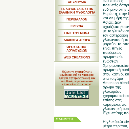
ένα ποώδες
ΛΟΥΛΟΥΔΙΑ
πολυετές όσπρι
ΤΑ ΛΟΥΛΟΥΔΙΑ ΣΤΗΝ
ενδημικό στην 
ΕΛΛΗΝΙΚΗ ΜΥΘΟΛΟΓΙΑ
Ευρώπη, στην Ι
και σε μέρη της
ΠΕΡΙΒΑΛΛΟΝ
Ασίας. Δεν
ΕΡΕΥΝΑ
σχετίζεται βοτα
με το γλυκάνισ
LINK TOY MHNA
τον αστεροειδή
γλυκάνισο ή το
ΔΙΑΦΟΡΑ ΑΡΘΡΑ
μάραθο, τα οπο
ΩΡΟΣΚΟΠΙΟ
είναι πηγές
ΛΟΥΛΟΥΔΙΩΝ
παρόμοιων
αρωματικών
WEB CREATIONS
ενώσεων.
Χρησιμοποιείτα
αρωματική ουσ
Θέλετε να ενημερώνεστε
στον καπνό, κυ
καλύτερα από το Valentine;
Γράψτε την ηλεκτρονική σας
στα τσιγάρα
διεύθυνση παρακάτω και
American blend
κάντε κλικ στο κουμπί:
άρωμα της
γλυκόριζας
χρησιμοποιείται
επίσης στις
καραμέλες ως
γλυκαντική ουσ
Έχει επίσης πο
ΔΙΑΦΗΜΙΣΗ...
Η γλυκόριζα εί
μέτρο περίπου,