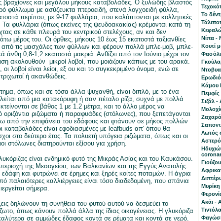
ούς βραχίονες και μεγάλου μήκους καταβολάδες. Ο ξυλώδης βλαστός
Τεχοκότ
ρό φύλλωμα με ασύζευκτα πτεροειδή, στενά λογχοειδή φύλλα,
Το δέν
ατοστά περίπου, με 9-17 φυλλάρια, που καλύπτονται με κολλητικές
Τάλιποτ
ς. Τα φυλλάρια (όπως εκείνες της ψευδοακακίας) κρέμονται κατά τη
Κεφαλώτ
ύχτας σε κάθε πλευρά του κεντρικού στελέχους, αν και δεν
Νίπα - 
άτω μέρος του. Οι όρθιες, μήκους 10 έως 15 εκατοστά ταξιανθίες
από τις μασχάλες των φύλλων και φέρουν πολλά μπλε-μοβ, μπλε-
Κουτί 
ά άνθη 0,8-1,2 εκατοστά μακριά. Ανθίζει από τον Ιούνιο μέχρι τον
Φασόλι 
θιση ακολουθούν μικροί λοβοί, που μοιάζουν κάπως με του αρακά.
Γκούλα
a, οι λοβοί είναι λείοι, εξ ου και το συγκεκριμένο όνομα, ενώ σε
Ντοβυαλ
 τριχωτοί ή ακανθώδεις.
Ερωδιός
Κάμου Κ
τημα, όπως και σε τόσα άλλα ψυχανθή, είναι διπλό, με το ένα
Πεμφίς 
λείται από μια κατακόρυφη ή σαν πέταλο ρίζα, συχνά με πολλά
Σιζάλ -
τείνονται σε βάθος 1 με 1.2 μέτρα, και το άλλο μέρος να
Μολοχία
ό οριζόντια ριζώματα ή παραφυάδες (στόλωνες), που ξεπετάγονται
Ζαχαρό
τω από την επιφάνεια του εδάφους και φτάνουν σε μήκος πολλών
Σαποντί
οι καταβολάδες είναι εφοδιασμένες με leafbuds απ' όπου θα
Λωτός 
σχοι στο δεύτερο έτος. Τα πολυετή υπόγεια ριζώματα, όπως και οι
Αστερό
ιοι στόλωνες διατηρούνται εξίσου για χρήση.
Ηδυχιών
corona
λυκόριζας είναι ενδημικό φυτό της Μικράς Ασίας και του Καυκάσου.
Γιούζου
 περιοχή της Μεσογείου, των Βαλκανίων και της Εγγύς Ανατολής.
Αφρικαν
δάφη και φυτρώνει σε έρημες και ξηρές κοίτες ποταμών. Η άγρια
Διπτέρυ
πό παλαιότερες καλλιέργειες είναι τόσο διαδεδομένη, που σπάνια
Μυρίκη 
ιεργείται σήμερα.
Φερονία
Ακάι - 
ξεις δηλώνουν τη συνήθεια του φυτού αυτού να δεσμεύει το
Τιντόλα
ζωτο, όπως κάνουν πολλά άλλα της ίδιας οικογένειας. Η γλυκόριζα
αλύτερα σε αμμώδες έδαφος κοντά σε ρέματα και κοντά σε νερό.
Φαγώσι