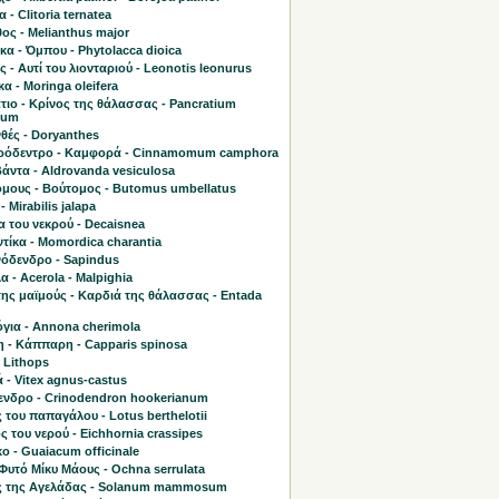
 - Clitoria ternatea
ος - Melianthus major
α - Όμπου - Phytolacca dioica
ς - Αυτί του λιονταριού - Leonotis leonurus
α - Moringa oleifera
τιο - Κρίνος της θάλασσας - Pancratium
mum
θές - Doryanthes
όδεντρο - Καμφορά - Cinnamomum camphora
άντα - Aldrovanda vesiculosa
μους - Βούτομος - Butomus umbellatus
- Mirabilis jalapa
 του νεκρού - Decaisnea
τίκα - Momordica charantia
όδενδρο - Sapindus
 - Acerola - Malpighia
της μαϊμούς - Καρδιά της θάλασσας - Entada
όγια - Annona cherimola
 - Κάππαρη - Capparis spinosa
 Lithops
 - Vitex agnus-castus
ενδρο - Crinodendron hookerianum
του παπαγάλου - Lotus berthelotii
ς του νερού - Eichhornia crassipes
ο - Guaiacum officinale
Φυτό Μίκυ Μάους - Ochna serrulata
 της Αγελάδας - Solanum mammosum