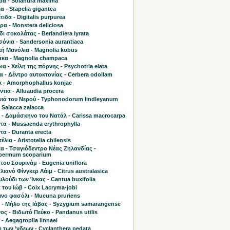
ρα - Solandra maxima
α - Stapelia gigantea
τιδα - Digitalis purpurea
α - Monstera deliciosa
ι σοκολάτας - Berlandiera lyrata
όνια - Sandersonia aurantiaca
κή Μανόλια - Magnolia kobus
κα - Magnolia champaca
α - Χείλη της πόρνης - Psychotria elata
 - Δέντρο αυτοκτονίας - Cerbera odollam
κ - Amorphophallus konjac
τια - Alluaudia procera
ιά του Νερού - Typhonodorum lindleyanum
 Salacca zalacca
 - Δαμάσκηνο του Νατάλ - Carissa macrocarpa
τα - Mussaenda erythrophylla
α - Duranta erecta
έλια - Aristotelia chilensis
α - Τσαγιόδεντρο Νέας Ζηλανδίας -
permum scoparium
του Σουρινάμ - Eugenia uniflora
ιανό Φίνγκερ Λάιμ - Citrus australasica
υλούδι των Ίνκας - Cantua buxifolia
του Ιώβ - Coix Lacryma-jobi
ινο φασόλι - Mucuna pruriens
ο - Μήλο της Ιάβας - Syzygium samarangense
ς - Βιδωτό Πεύκο - Pandanus utilis
- Aegagropila linnaei
 των ’νδεων - Cyclanthera pedata