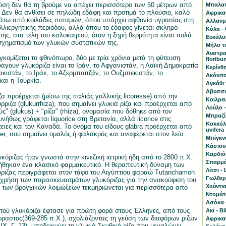
ση δεν θα τη βρούμε να απέχει περισσότερο των 50 μέτρων από
Μπαλατά
. Δεν θα ανθίσει σε πηλώδη εδάφη και προτιμά το πλούσιο, καλό
Αφρικα
άτω από κοιλάδες ποταμών, όπου υπάρχει αφθονία υγρασίας στη
Αλλανμπ
αλλιεργητικής περιόδου, αλλά όπου το έδαφος γίνεται σκληρό
Κόλα - 
στης, στα τέλη του καλοκαιριού, όταν η ξηρή θερμότητα είναι πολύ
Ευκάλυπ
 σχηματισμό των γλυκών συστατικών της.
Μήλο το
Αυστραλ
γκομίζεται το φθινόπωρο, δύο με τρία χρόνια μετά τη φύτευση.
floribu
γουν γλυκόριζα είναι το Ιράν, το Αφγανιστάν, η Λαϊκή Δημοκρατία
Κερίνθη
ακιστάν, το Ιράκ, το Αζερμπαϊτζάν, το Ουζμπεκιστάν, το
Ακόνιτο
και η Τουρκία.
Αγκάθι 
Αβυσσι
ζα προέρχεται (μέσω της παλιάς γαλλικής licoresse) από την
Κοιλρευ
ριζα (glukurrhiza), που σημαίνει γλυκιά ρίζα και προέρχεται από
Λούλο 
κύς" (glukus) + "ρίζα" (rhiza), ονομασία που δόθηκε από τον
Mπραζίλ
νήθως γράφεται liquorice στη Βρετανία, αλλά licorice στις
Κοκκόλ
είες και τον Καναδά. Το όνομα του είδους glabra προέρχεται από
uvifera
ber, που σημαίνει ομαλός ή φαλακρός και αναφέρεται στον λείο
Μπίγκνε
Κάσιου
Καρδιό
υκόριζας ήταν γνωστά στην κινεζική ιατρική ήδη από το 2800 π.Χ.
Σπαρμάν
ήθηκαν ένα κλασικό φαρμακευτικό. Η θεραπευτική δύναμη των
Λίτσι - 
όριζας περιγράφεται στον τάφο του Αιγύπτιου φαραώ Tutanchamon
Γωλθερί
Η χρήση των παρασκευασμάτων γλυκόριζας για την ανακούφιση του
Χούντια
 των βρογχικών λοιμώξεων τεκμηριώνεται για περισσότερα από
Ντομάτ
Ασόκα 
τού γλυκόριζα έφτασε για πρώτη φορά στους Έλληνες, από τους
Aκι - B
ραστος(369-285 π.Χ.), σχολιάζοντας τη γεύση των διαφόρων ριζών
Αφρικα
b. IX. Γ. 13), υποδεικνύει τη γλυκιά Σκυθική ρίζα που μεγαλώνει