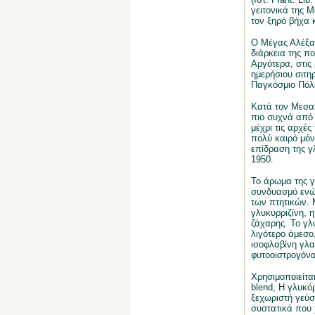
γειτονικά της Μ
τον ξηρό βήχα κ
Ο Μέγας Αλέξαν
διάρκεια της πο
Αργότερα, στις
ημερήσιου σιτηρ
Παγκόσμιο Πόλε
Κατά τον Μεσα
πιο συχνά από 
μέχρι τις αρχέ
πολύ καιρό μόν
επίδραση της γ
1950.
Το άρωμα της γ
συνδυασμό ενώσ
των πτητικών. 
γλυκυρριζίνη, η
ζάχαρης. Το γλυ
λιγότερο άμεσο
ισοφλαβίνη γλαβ
φυτοοιστρογόνα
Χρησιμοποιείτα
blend, Η γλυκό
ξεχωριστή γεύσ
συστατικά που 