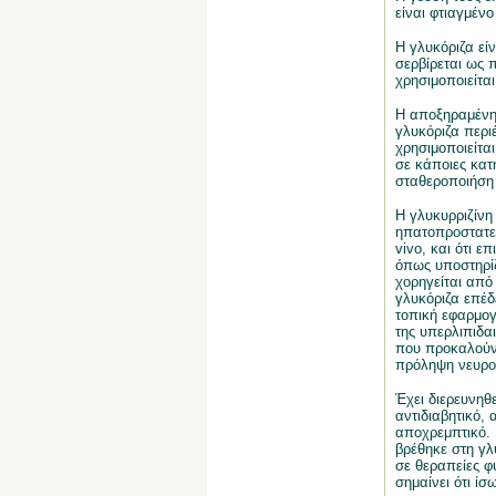
είναι φτιαγμέν
Η γλυκόριζα εί
σερβίρεται ως 
χρησιμοποιείται
Η αποξηραμένη 
γλυκόριζα περιέ
χρησιμοποιείτα
σε κάποιες κατ
σταθεροποιήση 
Η γλυκυρριζίνη 
ηπατοπροστατευτ
vivo, και ότι ε
όπως υποστηρίζ
χορηγείται από 
γλυκόριζα επέδ
τοπική εφαρμογ
της υπερλιπιδα
που προκαλούν 
πρόληψη νευροε
Έχει διερευνηθε
αντιδιαβητικό,
αποχρεμπτικό. 
βρέθηκε στη γλ
σε θεραπείες φ
σημαίνει ότι ίσ