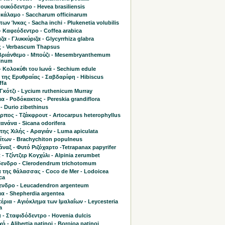
υκόδεντρο - Hevea brasiliensis
κάλαμο - Saccharum officinarum
 των Ίνκας - Sacha inchi - Plukenetia volubilis
 Καφεόδεντρο - Coffea arabica
ζα - Γλυκκύριζα - Glycyrrhiza glabra
 - Verbascum Thapsus
ριάνθεμο - Μπούζι - Mesembryanthemum
linum
- Κολοκύθι του Ιωνά - Sechium edule
 της Ερυθραίας - Σαβδαρίφη - Hibiscus
ffa
Γκότζι - Lycium ruthenicum Murray
α - Ροδόκακτος - Pereskia grandiflora
- Durio zibethinus
πος - Τζάκφρουτ - Artocarpus heterophyllus
νάνα - Sicana odorifera
της Χιλής - Αραγιάν - Luma apiculata
ίτων - Brachychiton populneus
ναξ - Φυτό Ριζόχαρτο -Tetrapanax papyrifer
 - Τζίντζερ Κογχύλι - Alpinia zerumbet
ενδρο - Clerodendrum trichotomum
 της θάλασσας - Coco de Mer - Lodoicea
ca
ενδρο - Leucadendron argenteum
α - Shepherdia argentea
έρια - Αγιόκλημα των Ιμαλαΐων - Leycesteria
a
 - Σταφιδόδεντρο - Hovenia dulcis
 - Alibertia patinoi - Borojoa patinoi