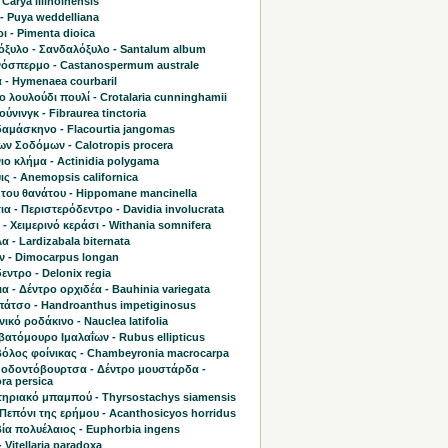
 Carya illinoinensis
- Puya weddelliana
 - Pimenta dioica
όξυλο - Σανδαλόξυλο - Santalum album
όσπερμο - Castanospermum australe
 - Hymenaea courbaril
 λουλούδι πουλί - Crotalaria cunninghamii
ύνινγκ - Fibraurea tinctoria
δαμάσκηνο - Flacourtia jangomas
ων Σοδόμων - Calotropis procera
ο κλήμα - Actinidia polygama
ς - Anemopsis californica
 του θανάτου - Hippomane mancinella
ια - Περιστερόδεντρο - Davidia involucrata
 - Χειμερινό κεράσι - Withania somnifera
 - Lardizabala biternata
ν - Dimocarpus longan
ντρο - Delonix regia
α - Δέντρο ορχιδέα - Bauhinia variegata
πάτσο - Handroanthus impetiginosus
ικό ροδάκινο - Nauclea latifolia
ατόμουρο Ιμαλαΐων - Rubus ellipticus
όλος φοίνικας - Chambeyronia macrocarpa
 οδοντόβουρτσα - Δέντρο μουστάρδα -
ra persica
ηριακό μπαμπού - Thyrsostachys siamensis
Πεπόνι της ερήμου - Acanthosicyos horridus
ία πολυέλαιος - Euphorbia ingens
- Vitellaria paradoxa