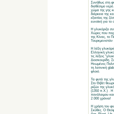
Συνήθως στη φύ
διαθέσιμο νερό
χώμα της γης κ
διάρκεια της κ
εξαιτίας της ζέ
ευνοϊκή για το
Η γλυκόριζα συ
Χώρες που παρά
της Κίνας, το Π
Τουρκμενιστάν 
Η λέξη γλυκόρι
Ελληνική γλυκύρ
τις λέξεις "γλυ
Διοσκουρίδη. Συ
Ηνωμένες Πολιτ
τη λατινική gla
φλοιό.
Τα φυτά της γλ
Στο Θιβέτ θεωρ
ριζών της γλυκ
(1350 π.Χ.) . 
πονόλαιμου και
2.000 χρόνια!
Η χρήση του φυ
Σκύθες. Ο Θεόφ
(Ιστ. Plant. Li