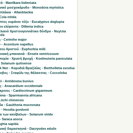
 - Manilkara bidentata
νικό μοσχοκάρυδο - Monodora myristica
λάκια - Allanblackia
Cola nitida
τος ουράνιο τόξο - Eucalyptus deglupta
υ ελέφαντα - Dillenia indica
ιανό Χριστουγεννιάτικο δένδρο - Nuytsia
nda
 - Cerinthe major
 - Aconitum napellus
του Χριστού - Euphorbia milii
νιακή μπανανιά - Ensete ventricosum
τερία - Χρυσή βροχή - Koelreuteria paniculata
- Solanum quitoense
 Νατ - Καρυδιά Βραζιλίας - Bertholletia excelsa
οβος - Σταφύλι της θάλασσας - Coccoloba
ϊ - Antidesma bunius
ς - Anacardium occidentale
κρινος - Cardiocrinum giganteum
ια - Sparrmannia africana
Litchi chinensis
α - Gaultheria mucronata
 - Hoodia gordonii
α των κανίβαλων - Solanum viride
- Saraca asoca
lighia sapida
νική δαμασκηνιά - Dacryodes edulis