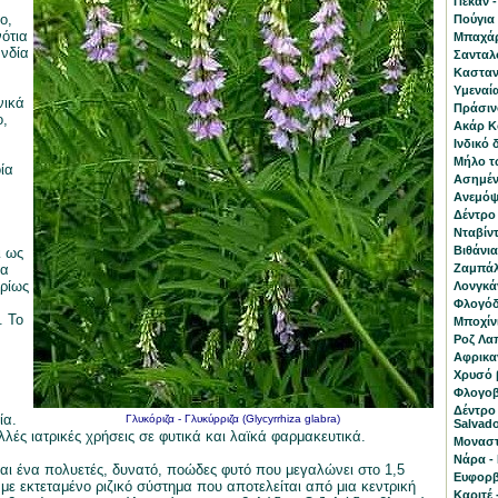
Πεκάν -
ο,
Πούγια 
νότια
Μπαχάρι
νδία
Σανταλ
Κασταν
Υμεναία
νικά
Πράσινο
ο,
Ακάρ Κο
Ινδικό 
Μήλο τ
ία
Ασημένι
Ανεμόψι
Δέντρο
Νταβίντ
Βιθάνια
ι ως
ία
Ζαμπάλα
ρίως
Λονγκά
Φλογόδε
. Το
Μποχίνι
Ροζ Λα
Αφρικαν
Χρυσό β
Φλογοβ
Δέντρο
ία.
Γλυκόριζα - Γλυκύρριζα (Glycyrrhiza glabra)
Salvado
λλές ιατρικές χρήσεις σε φυτικά και λαϊκά φαρμακευτικά.
Μοναστ
Νάρα - 
ναι ένα πολυετές, δυνατό, ποώδες φυτό που μεγαλώνει στο 1,5
Ευφορβ
 με εκτεταμένο ριζικό σύστημα που αποτελείται από μια κεντρική
Καριτέ 