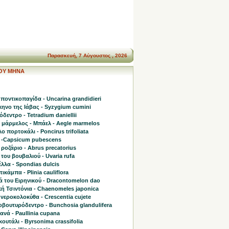
Παρασκευή, 7 Αύγουστος , 2026
ΤΟΥ ΜΗΝΑ
ποντικοπαγίδα - Uncarina grandidieri
ηνο της Ιάβας - Syzygium cumini
δεντρο - Tetradium daniellii
η μάρμελος - Μπάελ - Aegle marmelos
ο πορτοκάλι - Poncirus trifoliata
 -Capsicum pubescens
 ροζάριο - Abrus precatorius
του βουβαλιού - Uvaria rufa
λλα - Spondias dulcis
ικάμπα - Plinia cauliflora
ά του Ειρηνικού - Dracontomelon dao
ή Τσιντόνια - Chaenomeles japonica
νεροκολοκύθα - Crescentia cujete
οβουτυρόδεντρο - Bunchosia glandulifera
νά - Paullinia cupana
ουτάλι - Byrsonima crassifolia