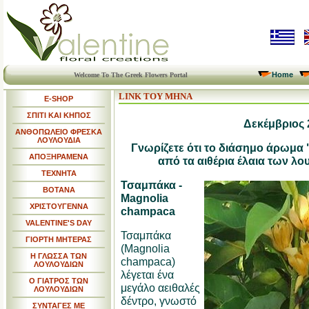
Home
Welcome To The Greek Flowers Portal
LINK ΤΟΥ ΜΗΝΑ
E-SHOP
ΣΠΙΤΙ ΚΑΙ ΚΗΠΟΣ
Δεκέμβριος 
ΑΝΘΟΠΩΛΕΙΟ ΦΡΕΣΚΑ
ΛΟΥΛΟΥΔΙΑ
Γνωρίζετε ότι το διάσημο άρωμα 
ΑΠΟΞΗΡΑΜΕΝΑ
από τα αιθέρια έλαια των λ
ΤΕΧΝΗΤΑ
Τσαμπάκα -
ΒΟΤΑΝΑ
Magnolia
ΧΡΙΣΤΟΥΓΕΝΝΑ
champaca
VALENTINE'S DAY
Τσαμπάκα
ΓΙΟΡΤΗ ΜΗΤΕΡΑΣ
(Magnolia
Η ΓΛΩΣΣΑ ΤΩΝ
champaca)
ΛΟΥΛΟΥΔΙΩΝ
λέγεται ένα
Ο ΓΙΑΤΡΟΣ ΤΩΝ
μεγάλο αειθαλές
ΛΟΥΛΟΥΔΙΩΝ
δέντρο, γνωστό
ΣΥΝΤΑΓΕΣ ΜΕ