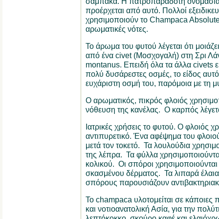
σαμπάκα. Η πατροπαράδοτη ονομασία
προέρχεται από αυτό. Πολλοί εξειδικε
χρησιμοποιούν το Champaca Absolut
αρωματικές νότες.
Το άρωμα του φυτού λέγεται ότι μοιάζ
από ένα civet (Μοσχογαλή) στη Σρι Λά
montanus. Επειδή όλα τα άλλα civets 
πολύ δυσάρεστες οσμές, το είδος αυτό 
ευχάριστη οσμή του, παρόμοια με τη μ
Ο αρωματικός, πικρός φλοιός χρησιμοπο
νόθευση της κανέλας. Ο καρπός λέγετα
Ιατρικές χρήσεις το φυτού. Ο φλοιός χ
αντιπυρετικό. Ένα αφέψημα του φλοιού
μετά τον τοκετό. Τα λουλούδια χρησιμο
της λέπρα. Τα φύλλα χρησιμοποιούντα
κολικού. Οι σπόροι χρησιμοποιούνται 
σκασμένου δέρματος. Τα λιπαρά έλαια
σπόρους παρουσιάζουν αντιβακτηριακ
Το champaca υλοτομείται σε κάποιες π
και νοτιοανατολική Ασία, για την πολύτ
λεπτόκοκκο, σκούρο καφέ και ελαιόχρ