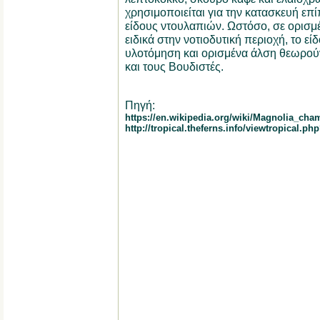
χρησιμοποιείται για την κατασκευή επ
είδους ντουλαπιών. Ωστόσο, σε ορισμέν
ειδικά στην νοτιοδυτική περιοχή, το ε
υλοτόμηση και ορισμένα άλση θεωρούν
και τους Βουδιστές.
Πηγή:
https://en.wikipedia.org/wiki/Magnolia_cha
http://tropical.theferns.info/viewtropical