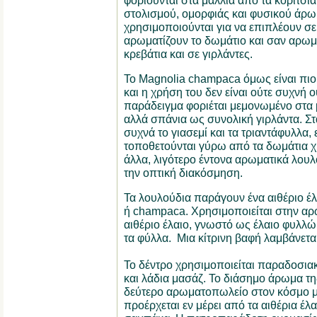
φοριούνται στα μαλλιά από τα κορίτσια
στολισμού, ομορφιάς και φυσικού άρω
χρησιμοποιούνται για να επιπλέουν σ
αρωματίζουν το δωμάτιο και σαν αρωμ
κρεβάτια και σε γιρλάντες.
Το Magnolia champaca όμως είναι πιο
και η χρήση του δεν είναι ούτε συχνή ο
παράδειγμα φοριέται μεμονωμένο στα 
αλλά σπάνια ως συνολική γιρλάντα. Στα
συχνά το γιασεμί και τα τριαντάφυλλα
τοποθετούνται γύρω από τα δωμάτια 
άλλα, λιγότερο έντονα αρωματικά λουλ
την οπτική διακόσμηση.
Τα λουλούδια παράγουν ένα αιθέριο έ
ή champaca. Χρησιμοποιείται στην α
αιθέριο έλαιο, γνωστό ως έλαιο φυλλώ
τα φύλλα. Μια κίτρινη βαφή λαμβάνετα
Το δέντρο χρησιμοποιείται παραδοσιακ
και λάδια μασάζ. Το διάσημο άρωμα τη
δεύτερο αρωματοπωλείο στον κόσμο με
προέρχεται εν μέρει από τα αιθέρια έλ