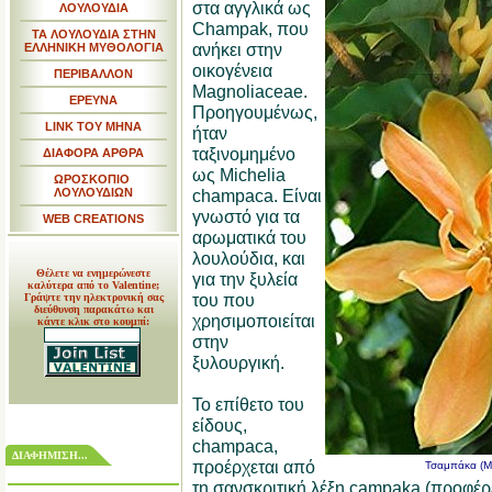
στα αγγλικά ως
ΛΟΥΛΟΥΔΙΑ
Champak, που
ΤΑ ΛΟΥΛΟΥΔΙΑ ΣΤΗΝ
ανήκει στην
ΕΛΛΗΝΙΚΗ ΜΥΘΟΛΟΓΙΑ
οικογένεια
ΠΕΡΙΒΑΛΛΟΝ
Magnoliaceae.
ΕΡΕΥΝΑ
Προηγουμένως,
LINK TOY MHNA
ήταν
ταξινομημένο
ΔΙΑΦΟΡΑ ΑΡΘΡΑ
ως Michelia
ΩΡΟΣΚΟΠΙΟ
ΛΟΥΛΟΥΔΙΩΝ
champaca. Είναι
γνωστό για τα
WEB CREATIONS
αρωματικά του
λουλούδια, και
Θέλετε να ενημερώνεστε
για την ξυλεία
καλύτερα από το Valentine;
του που
Γράψτε την ηλεκτρονική σας
διεύθυνση παρακάτω και
χρησιμοποιείται
κάντε κλικ στο κουμπί:
στην
ξυλουργική.
Το επίθετο του
είδους,
champaca,
ΔΙΑΦΗΜΙΣΗ...
προέρχεται από
Τσαμπάκα (Ma
τη σανσκριτική λέξη campaka (προφέρε