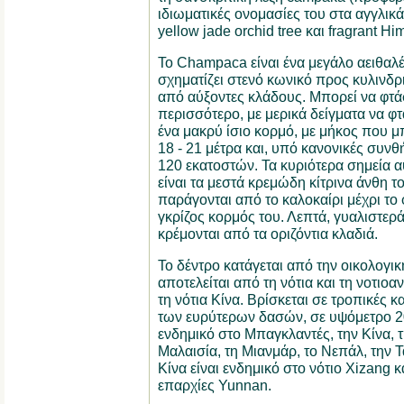
ιδιωματικές ονομασίες του στα αγγλικά 
yellow jade orchid tree και fragrant 
Το Champaca είναι ένα μεγάλο αειθαλ
σχηματίζει στενό κωνικό προς κυλινδρ
από αύξοντες κλάδους. Μπορεί να φτάσ
περισσότερο, με μερικά δείγματα να φτ
ένα μακρύ ίσιο κορμό, με μήκος που μ
18 - 21 μέτρα και, υπό κανονικές συνθ
120 εκατοστών. Τα κυριότερα σημεία α
είναι τα μεστά κρεμώδη κίτρινα άνθη 
παράγονται από το καλοκαίρι μέχρι το 
γκρίζος κορμός του. Λεπτά, γυαλιστερ
κρέμονται από τα οριζόντια κλαδιά.
Το δέντρο κατάγεται από την οικολογι
αποτελείται από τη νότια και τη νοτιοαν
τη νότια Κίνα. Βρίσκεται σε τροπικές 
των ευρύτερων δασών, σε υψόμετρο 20
ενδημικό στο Μπαγκλαντές, την Κίνα, τη
Μαλαισία, τη Μιανμάρ, το Νεπάλ, την Τ
Κίνα είναι ενδημικό στο νότιο Xizang κα
επαρχίες Yunnan.