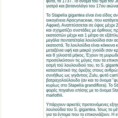
φυτό, το 1737. Το όνομά του τιμά τον 
γιατρό και βοτανολόγο του 17ου αιώνα
Το Stapelia gigantea είναι ένα είδος 
οικογένεια Apocynaceae, που κατάγετα
Αφρική. Αναπτύσσεται σε ύψος μέχρι 2
και σχηματίζει συστάδες με όρθιους 
εκατοστών μέχρι και 1 μέτρο σε εξάπλω
μεγάλα πενταπέταλα λουλούδια σαν αστ
εκατοστά. Τα λουλούδια είναι κόκκινα κ
μεταξένια υφή και μακρύ χνούδι σαν κρ
και 8 χιλιοστά μήκος. Έχουν τη μυρωδ
προσελκύσουν τις μύγες που τα επικο
οσμή τού λουλουδιού του, το S. gigan
κατασταλτικό της όρεξης στους ανθρώ
συνήθως ως γιγάντιος Zulu, φυτό carr
βατραχολούλουδο (αν και το όνομα "φυ
κυρίως στο Stapelia grandiflora). Το S
φορές πηγαίνει επίσης με το όνομα Stap
marlothii.
Υπάρχουν αρκετές προτεινόμενες εξηγή
λουλούδια του S. gigantea. Ίσως το μέ
για τα έντομα που το επικονιάζουν. Η 