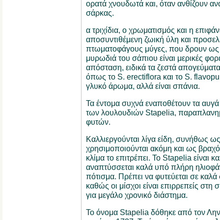
ορατά χνουδωτά και, όταν ανθίζουν α
σάρκας.
α τριχίδια, ο χρωματισμός και η επιφάν
αποσυντιθέμενη ζωική ύλη και προσελ
πτωματοφάγους μύγες, που δρουν ως ε
μυρωδιά του σάπιου είναι μερικές φο
απόσταση, ειδικά τα ζεστά απογεύματα
όπως το S. erectiflora και το S. flavo
γλυκό άρωμα, αλλά είναι σπάνια.
Τα έντομα συχνά εναποθέτουν τα αυγά
των λουλουδιών Stapelia, παραπλανη
φυτών.
Καλλιεργούνται λίγα είδη, συνήθως ως
χρησιμοποιούνται ακόμη και ως βραχό
κλίμα το επιτρέπει. Το Stapelia είναι κ
αναπτύσσεται καλά υπό πλήρη ηλιοφάν
πότισμα. Πρέπει να φυτεύεται σε καλά
καθώς οι μίσχοι είναι επιρρεπείς στη
για μεγάλο χρονικό διάστημα.
Το όνομα Stapelia δόθηκε από τον Λην