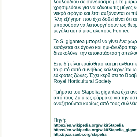
λουλουδιού σε συνδυασμό με τη μυρω
χρησιμεύουν για να κάνουν τις μύγες ν
νεκρό σφάγιο και έτσι αυξάνονται οι π
’λλη εξήγηση που έχει δοθεί είναι ότι 
μπορούσαν να λειτουργήσουν ως θερμι
μεγάλα αυτιά μιας αλεπούς Fennec.
Το S. gigantea μπορεί να γίνει ένα χω
εισάγεται σε άγονο και ημι-άνυδρο περι
διευκολύνει την αποκατάσταση απειλο
Επειδή είναι ευαίσθητο και μη ανθεκτ
το φυτό αυτό συνήθως καλλιεργείται 
εύκρατες ζώνες. Έχει κερδίσει το Βρα
Royal Horticultural Society
Τμήματα του Stapelia gigantea έχει αν
από τους Zulu ως φάρμακο για την υστ
αναζητούνται κυρίως από τους συλλέ
Πηγή:
https://en.wikipedia.org/wiki/Stapelia
https://en.wikipedia.org/wiki/Stapelia_gigan
http://pza.sanbi.org/stapelia