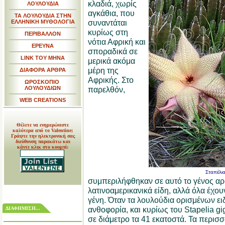
κλαδιά, χωρίς
ΛΟΥΛΟΥΔΙΑ
αγκάθια, που
ΤΑ ΛΟΥΛΟΥΔΙΑ ΣΤΗΝ
συναντάται
ΕΛΛΗΝΙΚΗ ΜΥΘΟΛΟΓΙΑ
κυρίως στη
ΠΕΡΙΒΑΛΛΟΝ
νότια Αφρική και
ΕΡΕΥΝΑ
σποραδικά σε
LINK TOY MHNA
μερικά ακόμα
μέρη της
ΔΙΑΦΟΡΑ ΑΡΘΡΑ
Αφρικής. Στο
ΩΡΟΣΚΟΠΙΟ
ΛΟΥΛΟΥΔΙΩΝ
παρελθόν,
WEB CREATIONS
Θέλετε να ενημερώνεστε
καλύτερα από το Valentine;
Γράψτε την ηλεκτρονική σας
διεύθυνση παρακάτω και
κάντε κλικ στο κουμπί:
Σταπέλια
συμπεριλήφθηκαν σε αυτό το γένος αρκ
λατινοαμερικανικά είδη, αλλά όλα έχου
γένη. Όταν τα λουλούδια ορισμένων ε
ανθοφορία, και κυρίως του Stapelia g
ΔΙΑΦΗΜΙΣΗ...
σε διάμετρο τα 41 εκατοστά. Τα περισσ