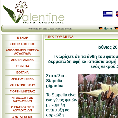
Home
Welcome To The Greek Flowers Portal
LINK ΤΟΥ ΜΗΝΑ
E-SHOP
ΣΠΙΤΙ ΚΑΙ ΚΗΠΟΣ
Ιούνιος 20
ΑΝΘΟΠΩΛΕΙΟ ΦΡΕΣΚΑ
ΛΟΥΛΟΥΔΙΑ
Γνωρίζετε ότι τα άνθη του φυτού
ΑΠΟΞΗΡΑΜΕΝΑ
δερματώδη υφή και απαίσια οσμή 
ενός νεκρού 
ΤΕΧΝΗΤΑ
ΒΟΤΑΝΑ
Σταπέλια -
ΧΡΙΣΤΟΥΓΕΝΝΑ
Stapelia
gigantea
VALENTINE'S DAY
ΓΙΟΡΤΗ ΜΗΤΕΡΑΣ
Το Stapelia είναι
Η ΓΛΩΣΣΑ ΤΩΝ
ένα γένος φυτών
ΛΟΥΛΟΥΔΙΩΝ
με χαμηλή
Ο ΓΙΑΤΡΟΣ ΤΩΝ
ανάπτυξη και
ΛΟΥΛΟΥΔΙΩΝ
σαρκώδη
ΣΥΝΤΑΓΕΣ ΜΕ