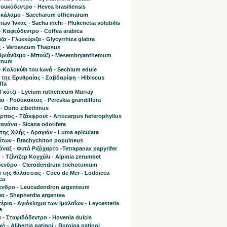
υκόδεντρο - Hevea brasiliensis
κάλαμο - Saccharum officinarum
 των Ίνκας - Sacha inchi - Plukenetia volubilis
 Καφεόδεντρο - Coffea arabica
ζα - Γλυκκύριζα - Glycyrrhiza glabra
 - Verbascum Thapsus
ριάνθεμο - Μπούζι - Mesembryanthemum
linum
- Κολοκύθι του Ιωνά - Sechium edule
 της Ερυθραίας - Σαβδαρίφη - Hibiscus
ffa
Γκότζι - Lycium ruthenicum Murray
α - Ροδόκακτος - Pereskia grandiflora
- Durio zibethinus
πος - Τζάκφρουτ - Artocarpus heterophyllus
νάνα - Sicana odorifera
της Χιλής - Αραγιάν - Luma apiculata
ίτων - Brachychiton populneus
ναξ - Φυτό Ριζόχαρτο -Tetrapanax papyrifer
 - Τζίντζερ Κογχύλι - Alpinia zerumbet
ενδρο - Clerodendrum trichotomum
 της θάλασσας - Coco de Mer - Lodoicea
ca
ενδρο - Leucadendron argenteum
α - Shepherdia argentea
έρια - Αγιόκλημα των Ιμαλαΐων - Leycesteria
a
 - Σταφιδόδεντρο - Hovenia dulcis
 - Alibertia patinoi - Borojoa patinoi