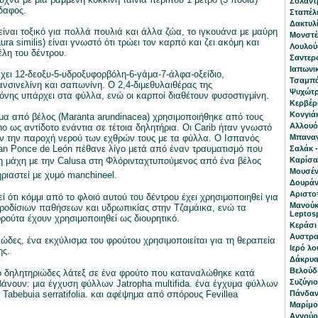
Σολάντ
δαφος.
Σταπέλι
Δακτυλί
 είναι τοξικό για πολλά πουλιά και άλλα ζώα, το ιγκουάνα με μαύρη
Μονστέρ
ra similis) είναι γνωστό ότι τρώει τον καρπό και ζει ακόμη και
Λουλούδ
λη του δέντρου.
Σαντερσ
Ιαπωνι
έχει 12-δεοξυ-5-υδροξυφορβόλη-6-γάμα-7-άλφα-οξείδιο,
Τσαμπά
ανσινελίνη και σαπωνίνη. Ο 2,4-διμεθυλαιθέρας της
Ψυχώτρι
νης υπάρχει στα φύλλα, ενώ οι καρποί διαθέτουν φυσοστιγμίνη.
Κερβέρα
Κονγιά
 από βέλος (Maranta arundinacea) χρησιμοποιήθηκε από τους
Αλλουόν
o ως αντίδοτο ενάντια σε τέτοια δηλητήρια. Οι Carib ήταν γνωστό
αν την παροχή νερού των εχθρών τους με τα φύλλα. Ο Ισπανός
Μπαναν
an Ponce de León πέθανε λίγο μετά από έναν τραυματισμό που
Σαλάκ -
 μάχη με την Calusa στη Φλόρινταχτυπούμενος από ένα βέλος
Καρίσα
Μουσέν
ριαστεί με χυμό manchineel.
Δουράντ
Αριστοτ
ί ότι κόμμι από το φλοιό αυτού του δέντρου έχει χρησιμοποιηθεί για
Μανούκ
ροδίσιων παθήσεων και υδρωπικίας στην Τζαμάικα, ενώ τα
Leptos
ούτα έχουν χρησιμοποιηθεί ως διουρητικό.
Κεράσι 
Αυστραλ
ιώδες, ένα εκχύλισμα του φρούτου χρησιμοποιείται για τη θεραπεία
Ιερό λο
ης.
Δάκρυα 
Βελούδ
ο δηλητηριώδες λάτεξ σε ένα φρούτο που καταναλώθηκε κατά
Συζύγι
άνουν: μια έγχυση φύλλων Jatropha multifida. ένα έγχυμα φύλλων
Tabebuia serratifolia. και αφέψημα από σπόρους Fevillea
Πάνδανο
Μαρίμο 
Αγγούρι