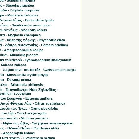
ρα - Solandra maxima
α - Stapelia gigantea
τιδα - Digitalis purpurea
α - Monstera deliciosa
ι σοκολάτας - Berlandiera lyrata
όνια - Sandersonia aurantiaca
κή Μανόλια - Magnolia kobus
κα - Magnolia champaca
α - Χείλη της πόρνης - Psychotria elata
 - Δέντρο αυτοκτονίας - Cerbera odollam
κ - Amorphophallus konjac
τια - Alluaudia procera
ιά του Νερού - Typhonodorum lindleyanum
 Salacca zalacca
 - Δαμάσκηνο του Νατάλ - Carissa macrocarpa
τα - Mussaenda erythrophylla
α - Duranta erecta
έλια - Aristotelia chilensis
α - Τσαγιόδεντρο Νέας Ζηλανδίας -
permum scoparium
του Σουρινάμ - Eugenia uniflora
ιανό Φίνγκερ Λάιμ - Citrus australasica
υλούδι των Ίνκας - Cantua buxifolia
του Ιώβ - Coix Lacryma-jobi
ινο φασόλι - Mucuna pruriens
ο - Μήλο της Ιάβας - Syzygium samarangense
ς - Βιδωτό Πεύκο - Pandanus utilis
- Aegagropila linnaei
 των ’νδεων - Cyclanthera pedata