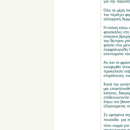
για την τοξικότ
Όλα τα μέρη το
του περιέχει φ
αλλεργική δερμ
Η στάση κάτω α
φουσκάλες στο 
σταγόνα βροχής
του δέντρου μπ
φτάσει στα μάτ
πομφολυγώδη δε
ελαττώματα του
Αν και το φρού
αναφερθεί τέτο
προκαλέσει σοβ
επιμόλυνση, κα
Κατά την κατάπ
μια επακόλουθη
καύσου, δακρύρ
επιδεινώνονται
λόγω του βασαν
εξογκώματος πο
Σε ορισμένα ση
πινακίδα  για
στον κορμό για
σημειώνονται σ