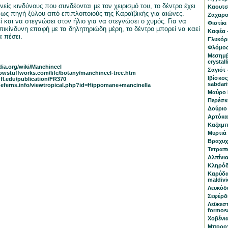
είς κινδύνους που συνδέονται με τον χειρισμό του, το δέντρο έχει
Καουτσο
 ως πηγή ξύλου από επιπλοποιούς της Καραϊβικής για αιώνες.
Ζαχαρο
 και να στεγνώσει στον ήλιο για να στεγνώσει ο χυμός. Για να
Φιστίκι
πικίνδυνη επαφή με τα δηλητηριώδη μέρη, το δέντρο μπορεί να καεί
Καφέα -
α πέσει.
Γλυκόρι
Φλόμος
Μεσημβ
crystal
dia.org/wiki/Manchineel
Σαγιότ 
howstuffworks.com/life/botany/manchineel-tree.htm
Ιβίσκος
.ufl.edu/publication/FR370
sabdari
.theferns.info/viewtropical.php?id=Hippomane+mancinella
Μαύρο 
Περέσκι
Δούριο 
Αρτόκαρ
Καζαμπα
Μυρτιά 
Βραχυχ
Τετραπά
Αλπίνια
Κληρόδ
Καρύδα
maldivi
Λευκόδ
Σεφέρδι
Λεϋκεστ
formos
Χοβένια
Μποροχό