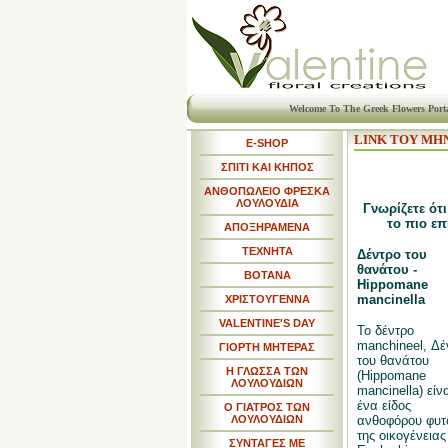
Welcome To The Greek Flowers Port
LINK ΤΟΥ ΜΗ
E-SHOP
ΣΠΙΤΙ ΚΑΙ ΚΗΠΟΣ
ΑΝΘΟΠΩΛΕΙΟ ΦΡΕΣΚΑ
ΛΟΥΛΟΥΔΙΑ
Γνωρίζετε ότ
το πιο επ
ΑΠΟΞΗΡΑΜΕΝΑ
ΤΕΧΝΗΤΑ
Δέντρο του
θανάτου -
ΒΟΤΑΝΑ
Hippomane
mancinella
ΧΡΙΣΤΟΥΓΕΝΝΑ
VALENTINE'S DAY
Το δέντρο
manchineel, Δέ
ΓΙΟΡΤΗ ΜΗΤΕΡΑΣ
του θανάτου
Η ΓΛΩΣΣΑ ΤΩΝ
(Hippomane
ΛΟΥΛΟΥΔΙΩΝ
mancinella) είνα
ένα είδος
Ο ΓΙΑΤΡΟΣ ΤΩΝ
ΛΟΥΛΟΥΔΙΩΝ
ανθοφόρου φυτ
της οικογένειας
ΣΥΝΤΑΓΕΣ ΜΕ