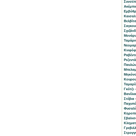
Συνσέπ
Ακέμπια
Eμβόθρ
Καισαλπ
Βελβίτσ
Σαγκουά
Σχιζάνδ
Μονάρν
Ταμάριν
Νεομαρί
Κνιφόφι
Ραβέντι
Ρεζεντά
Παυλών
Μπελαμ
Μηκόνο
Κουρου
Ταμαρί
Γκότζι 
Βανίλια 
Στέβια 
Παχυπό
Φυσαλίς
Κηροπη
Σβαϊνσό
Κληματί
Γρεβιλλ
Στρογγ