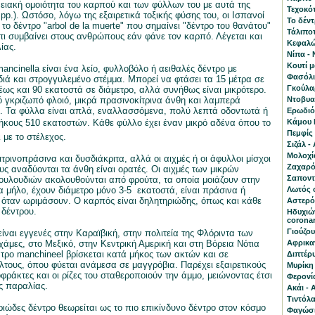
ειακή ομοιότητα του καρπού και των φύλλων του με αυτά της
Τεχοκότ
pp.). Ωστόσο, λόγω της εξαιρετικά τοξικής φύσης του, οι Ισπανοί
Το δέν
το δέντρο "arbol de la muerte" που σημαίνει "δέντρο του θανάτου"
Τάλιποτ
 τι συμβαίνει στους ανθρώπους εάν φάνε τον καρπό. Λέγεται και
Κεφαλώτ
ίας.
Νίπα - 
Κουτί 
ancinella είναι ένα λείο, φυλλοβόλο ή αειθαλές δέντρο με
Φασόλι 
ά και στρογγυλεμένο στέμμα. Μπορεί να φτάσει τα 15 μέτρα σε
Γκούλα
έως και 90 εκατοστά σε διάμετρο, αλλά συνήθως είναι μικρότερο.
 γκριζωπό φλοιό, μικρά πρασινοκίτρινα άνθη και λαμπερά
Ντοβυαλ
. Τα φύλλα είναι απλά, εναλλασσόμενα, πολύ λεπτά οδοντωτά ή
Ερωδιός
ήκους 510 εκατοστών. Κάθε φύλλο έχει έναν μικρό αδένα όπου το
Κάμου Κ
Πεμφίς 
 με το στέλεχος.
Σιζάλ -
Μολοχία
ιτρινοπράσινα και δυσδιάκριτα, αλλά οι αιχμές ή οι άφυλλοι μίσχοι
Ζαχαρό
υς αναδύονται τα άνθη είναι ορατές. Οι αιχμές των μικρών
Σαποντί
υλουδιών ακολουθούνται από φρούτα, τα οποία μοιάζουν στην
α μήλο, έχουν διάμετρο μόνο 3-5 εκατοστά, είναι πράσινα ή
Λωτός 
 όταν ωριμάσουν. Ο καρπός είναι δηλητηριώδης, όπως και κάθε
Αστερό
 δέντρου.
Ηδυχιών
corona
Γιούζου
ίναι εγγενές στην Καραϊβική, στην πολιτεία της Φλόριντα των
άμες, στο Μεξικό, στην Κεντρική Αμερική και στη Βόρεια Νότια
Αφρικαν
ντρο manchineel βρίσκεται κατά μήκος των ακτών και σε
Διπτέρυ
τους, όπου φύεται ανάμεσα σε μαγγρόβια. Παρέχει εξαιρετικούς
Μυρίκη 
φράκτες και οι ρίζες του σταθεροποιούν την άμμο, μειώνοντας έτσι
Φερονία
ς παραλίας.
Ακάι - 
Τιντόλα
ριώδες δέντρο θεωρείται ως το πιο επικίνδυνο δέντρο στον κόσμο
Φαγώσι