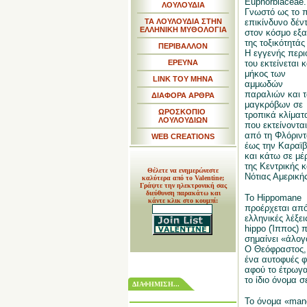
Euphorbiaceae.
ΛΟΥΛΟΥΔΙΑ
Γνωστό ως το π
ΤΑ ΛΟΥΛΟΥΔΙΑ ΣΤΗΝ
επικίνδυνο δέν
ΕΛΛΗΝΙΚΗ ΜΥΘΟΛΟΓΙΑ
στον κόσμο εξα
της τοξικότητάς
ΠΕΡΙΒΑΛΛΟΝ
Η εγγενής περι
ΕΡΕΥΝΑ
του εκτείνεται 
μήκος των
LINK TOY MHNA
αμμωδών
παραλιών και 
ΔΙΑΦΟΡΑ ΑΡΘΡΑ
μαγκρόβων σε
ΩΡΟΣΚΟΠΙΟ
τροπικά κλίματ
ΛΟΥΛΟΥΔΙΩΝ
που εκτείνονται
από τη Φλόριντ
WEB CREATIONS
έως την Καραϊβ
και κάτω σε μέ
της Κεντρικής κ
Θέλετε να ενημερώνεστε
Νότιας Αμερικής
καλύτερα από το Valentine;
Γράψτε την ηλεκτρονική σας
διεύθυνση παρακάτω και
Το Hippomane
κάντε κλικ στο κουμπί:
προέρχεται απ
ελληνικές λέξει
hippo (Ίππος) 
σημαίνει «άλογ
Ο Θεόφραστος,
ένα αυτοφυές φ
αφού το έτρωγα
το ίδιο όνομα σ
ΔΙΑΦΗΜΙΣΗ...
Το όνομα «manc