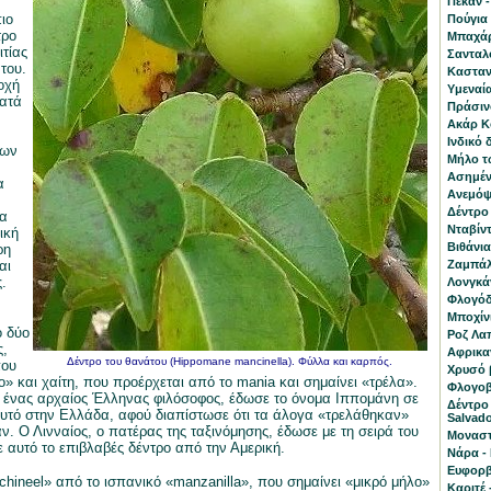
Πεκάν -
ιο
Πούγια 
τρο
Μπαχάρι
ιτίας
Σανταλ
 του.
Κασταν
οχή
Υμεναία
κατά
Πράσινο
Ακάρ Κο
Ινδικό 
των
Μήλο τ
Ασημένι
α
Ανεμόψι
Δέντρο
α
Νταβίντ
ική
Βιθάνια
ρη
αι
Ζαμπάλα
.
Λονγκά
Φλογόδε
Μποχίνι
ό δύο
Ροζ Λα
ς,
Αφρικαν
Δέντρο του θανάτου (Hippomane mancinella). Φύλλα και καρπός.
που
Χρυσό β
ο» και χαίτη, που προέρχεται από το mania και σημαίνει «τρέλα».
Φλογοβ
 ένας αρχαίος Έλληνας φιλόσοφος, έδωσε το όνομα Ιππομάνη σε
Δέντρο
υτό στην Ελλάδα, αφού διαπίστωσε ότι τα άλογα «τρελάθηκαν»
Salvado
ν. Ο Λινναίος, ο πατέρας της ταξινόμησης, έδωσε με τη σειρά του
Μοναστ
ε αυτό το επιβλαβές δέντρο από την Αμερική.
Νάρα - 
Ευφορβ
hineel» από το ισπανικό «manzanilla», που σημαίνει «μικρό μήλο»
Καριτέ 