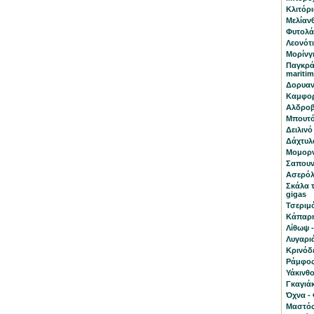
Κλιτόρια
Μελίανθ
Φυτολάκ
Λεονότι
Μορίνγκ
Παγκρά
mariti
Δορυαν
Καμφορ
Αλδροβ
Μπουτό
Δειλινό 
Δάχτυλα
Μομορν
Σαπουν
Ασερόλα
Σκάλα 
gigas
Τσεριμ
Κάπαρη
Λίθωψ -
Λυγαριά
Κρινόδ
Ράμφος 
Υάκινθο
Γκαγιάκ
Όχνα - 
Μαστός