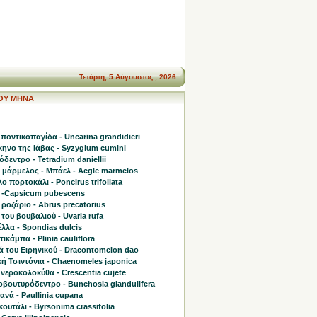
Τετάρτη, 5 Αύγουστος , 2026
ΤΟΥ ΜΗΝΑ
ποντικοπαγίδα - Uncarina grandidieri
ηνο της Ιάβας - Syzygium cumini
δεντρο - Tetradium daniellii
η μάρμελος - Μπάελ - Aegle marmelos
ο πορτοκάλι - Poncirus trifoliata
 -Capsicum pubescens
 ροζάριο - Abrus precatorius
του βουβαλιού - Uvaria rufa
λλα - Spondias dulcis
ικάμπα - Plinia cauliflora
ά του Ειρηνικού - Dracontomelon dao
ή Τσιντόνια - Chaenomeles japonica
νεροκολοκύθα - Crescentia cujete
οβουτυρόδεντρο - Bunchosia glandulifera
νά - Paullinia cupana
ουτάλι - Byrsonima crassifolia