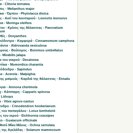
 - Clitoria ternatea
ος - Melianthus major
α - Όμπου - Phytolacca dioica
ς - Αυτί του λιονταριού - Leonotis leonurus
α - Moringa oleifera
τιο - Κρίνος της θάλασσας - Pancratium
mum
θές - Doryanthes
όδεντρο - Καμφορά - Cinnamomum camphora
άντα - Aldrovanda vesiculosa
μους - Βούτομος - Butomus umbellatus
- Mirabilis jalapa
 του νεκρού - Decaisnea
τίκα - Momordica charantia
όδενδρο - Sapindus
 - Acerola - Malpighia
της μαϊμούς - Καρδιά της θάλασσας - Entada
όγια - Annona cherimola
 - Κάππαρη - Capparis spinosa
 Lithops
 - Vitex agnus-castus
ενδρο - Crinodendron hookerianum
του παπαγάλου - Lotus berthelotii
ς του νερού - Eichhornia crassipes
ο - Guaiacum officinale
Φυτό Μίκυ Μάους - Ochna serrulata
 της Αγελάδας - Solanum mammosum