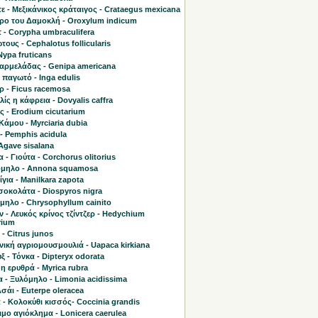
ε - Μεξικάνικος κράταιγος - Crataegus mexicana
τρο του Δαμοκλή - Oroxylum indicum
 - Corypha umbraculifera
ους - Cephalotus follicularis
Nypa fruticans
μαρμελάδας - Genipa americana
παγωτό - Inga edulis
ρ - Ficus racemosa
ίς η κάφρεια - Dovyalis caffra
 - Erodium cicutarium
άμου - Myrciaria dubia
- Pemphis acidula
 Agave sisalana
 - Γιούτα - Corchorus olitorius
μηλο - Annona squamosa
για - Manilkara zapota
σοκολάτα - Diospyros nigra
μηλο - Chrysophyllum cainito
 - Λευκός κρίνος τζίντζερ - Hedychium
rium
 - Citrus junos
ική αγριομουσμουλιά - Uapaca kirkiana
ξ - Τόνκα - Dipteryx odorata
η ερυθρά - Myrica rubra
 - Ξυλόμηλο - Limonia acidissima
Ασάι - Euterpe oleracea
 - Κολοκύθι κισσός- Coccinia grandis
μο αγιόκλημα - Lonicera caerulea