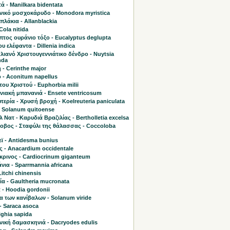
 - Manilkara bidentata
νικό μοσχοκάρυδο - Monodora myristica
λάκια - Allanblackia
Cola nitida
τος ουράνιο τόξο - Eucalyptus deglupta
υ ελέφαντα - Dillenia indica
ιανό Χριστουγεννιάτικο δένδρο - Nuytsia
nda
 - Cerinthe major
 - Aconitum napellus
του Χριστού - Euphorbia milii
νιακή μπανανιά - Ensete ventricosum
τερία - Χρυσή βροχή - Koelreuteria paniculata
- Solanum quitoense
 Νατ - Καρυδιά Βραζιλίας - Bertholletia excelsa
οβος - Σταφύλι της θάλασσας - Coccoloba
ϊ - Antidesma bunius
ς - Anacardium occidentale
κρινος - Cardiocrinum giganteum
ια - Sparrmannia africana
Litchi chinensis
α - Gaultheria mucronata
 - Hoodia gordonii
α των κανίβαλων - Solanum viride
- Saraca asoca
lighia sapida
νική δαμασκηνιά - Dacryodes edulis