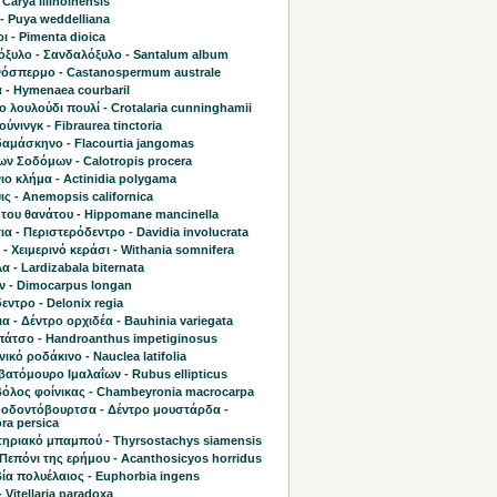
 Carya illinoinensis
- Puya weddelliana
 - Pimenta dioica
όξυλο - Σανδαλόξυλο - Santalum album
όσπερμο - Castanospermum australe
 - Hymenaea courbaril
 λουλούδι πουλί - Crotalaria cunninghamii
ύνινγκ - Fibraurea tinctoria
δαμάσκηνο - Flacourtia jangomas
ων Σοδόμων - Calotropis procera
ο κλήμα - Actinidia polygama
ς - Anemopsis californica
 του θανάτου - Hippomane mancinella
ια - Περιστερόδεντρο - Davidia involucrata
 - Χειμερινό κεράσι - Withania somnifera
 - Lardizabala biternata
ν - Dimocarpus longan
ντρο - Delonix regia
α - Δέντρο ορχιδέα - Bauhinia variegata
πάτσο - Handroanthus impetiginosus
ικό ροδάκινο - Nauclea latifolia
ατόμουρο Ιμαλαΐων - Rubus ellipticus
όλος φοίνικας - Chambeyronia macrocarpa
 οδοντόβουρτσα - Δέντρο μουστάρδα -
ra persica
ηριακό μπαμπού - Thyrsostachys siamensis
Πεπόνι της ερήμου - Acanthosicyos horridus
ία πολυέλαιος - Euphorbia ingens
- Vitellaria paradoxa