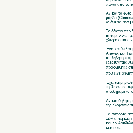
πάνω από το έ
Αν και το φυτό
ράβδο (Ctenosau
ανάμεσα στα μέ
Το δέντρο περι
ιππομανίνες, μ
χλωρακετοφαινό
Ένα κατάπλασμα
Arawak και Taín
ότι δηλητηρίαζ
εξερευνητής Ju
προκλήθηκε στη
που είχε δηλητη
Έχει τεκμηριωθε
τη θεραπεία αφ
αποξηραμένα φρ
Αν και δηλητηρ
της ελεφαντίασ
Τα αντίδοτα στ
λάθος περιλαμβ
και λουλουδιών 
cordifolia.