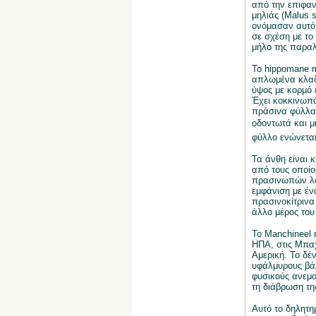
από την επιφαν
μηλιάς (Malus s
ονόμασαν αυτό 
σε σχέση με το
μήλο της παραλ
Το hippomane m
απλωμένα κλαδι
ύψος με κορμό 
Έχει κοκκινωπό
πράσινα φύλλα
οδοντωτά και μ
φύλλο ενώνεται
Τα άνθη είναι κ
από τους οποίο
πρασινωπών λο
εμφάνιση με έν
πρασινοκίτρινα
άλλο μέρος του
Το Manchineel ε
ΗΠΑ, στις Μπαχ
Αμερική. Το δέ
υφάλμυρους βάλ
φυσικούς ανεμο
τη διάβρωση τη
Αυτό το δηλητη