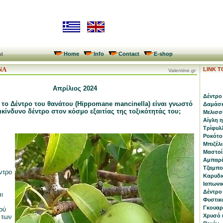
Home
Info
Contact
E-shop
al
ΝΑ
LINK 
Valentine.gr
Απρίλιος 2024
Δέντρο 
ι το Δέντρο του θανάτου (Hippomane mancinella) είναι γνωστό
Δαμάσκ
ικίνδυνο δέντρο στον κόσμο εξαιτίας της τοξικότητάς του;
Μελισσό
Αίγλη 
Τρίφυλλ
Ροκότο
Μπιζέλι
Μαστοί 
Αμπαρέ
Τζαμποτ
ντρο
Καρυδι
Ιαπωνικ
Δέντρο 
ι
Φυστικ
Γκουαρα
ού
Χρυσό κ
 των