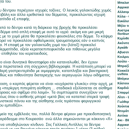
ητά του.
Μπαλατά
Αφρικα
υ δέντρου περιέχουν ισχυρές τοξίνες. Ο λευκός γαλακτώδης χυμός
Αλλανμπ
ορβόλη και άλλα ερεθιστικά του δέρματος, προκαλώντας ισχυρή
Κόλα - 
ατίτιδα εξ επαφής.
Ευκάλυπ
Μήλο το
πό το δέντρο κατά τη διάρκεια της βροχής θα προκαλέσει
Αυστραλ
δέρμα από απλή επαφή με αυτό το υγρό: ακόμη και μια μικρή
floribu
 με το χυμό μέσα θα προκαλέσει φουσκάλες στο δέρμα. Το κάψιμο
Κερίνθη
ορεί να προκαλέσει οφθαλμικούς τραυματισμούς εάν ο καπνός
Ακόνιτο
ια. Η επαφή με τον γαλακτώδη χυμό του (λάτεξ) προκαλεί
Αγκάθι 
ρματίτιδα, οξεία κερατοεπιπεφυκίτιδα και πιθανώς μεγάλα
Αβυσσι
 επιθηλίου του κερατοειδούς.
Κοιλρευ
Λούλο 
το είναι δυνητικά θανατηφόρο εάν καταναλωθεί, δεν έχουν
ια περιστατικά στη σύγχρονη βιβλιογραφία. Η κατάποση μπορεί να
Mπραζίλ
αρή γαστρεντερίτιδα με αιμορραγία, καταπληξία και βακτηριακή
Κοκκόλ
uvifera
θώς και πιθανότητα διαταραχής των αεραγωγών λόγω οιδήματος.
Μπίγκνε
οση, ο καρπός φέρεται να είναι «ευχάριστα γλυκός» στην αρχή, με
Κάσιου
 «περίεργη πιπεράτη αίσθηση ... σταδιακά εξελίσσεται σε αίσθημα
Καρδιό
ροιας και σφίξιμο στο λαιμό». Τα συμπτώματα συνεχίζουν να
Σπαρμάν
 έως ότου ο ασθενής μπορεί «μετά βίας να καταπιεί στερεά τροφή
Λίτσι - 
ιστικού πόνου και της αίσθησης ενός τεράστιου φαρυγγικού
Γωλθερί
υ εμποδίζει».
Χούντια
Ντομάτ
μεία της εμβέλειάς του, πολλά δέντρα φέρουν μια προειδοποιητική
Ασόκα 
 παράδειγμα στο Κουρασάο  ενώ άλλα σημειώνονται με κόκκινο «Χ»
Aκι - B
 να υποδηλώνουν κίνδυνο. Στις Γαλλικές Αντίλλες τα δέντρα
Αφρικα
υχνά με μια βαμμένη κόκκινη ταινία περίπου 1 μέτρο (3 πόδια)