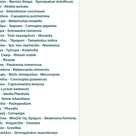
αλο - Φρούτο θαύμα - Synsepalum dulcificum
 - Akebia quinata
ιο - Embothrium coccineum
ίνια - Caesalpinia pulcherrima
χια - Welwitschia mirabilis
ρο - Saguaro - Carnegiea gigantea
ρα - Schisandra chinensis
τα - Τσάι περγαμόντο - Monarda
δος - Τάμαριντ - Tamarindus indica
κα - Ίρις που περπατάει - Neomarica
α - Τρίτομα - Kniphofia
 Σικκίμ - Rheum nobile
 - Reseda
ια - Paulownia tomentosa
κάντα - Belamcanda chinensis
ψις - Μπλε παπαρούνα - Meconopsis
πίτα - Couroupita guianensis
λλο - Cyphomandra betacea
- Lycium barbarum
- Vanilla Planifolia
- Stevia rebaudiana
διο - Pachypodium
 - Physalis
γή - Ceropegia
νια - Μπιζέλι της Ερήμου - Swainsona formosa
ς - Κληματίδα - Clematis
έα - Grevillea
υλόδον - Strongylodon macrobotrys