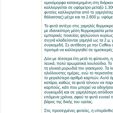
ομοιόμορφα κατανεμημένη στη διάρκει
καλλιεργείται σε υψόμετρο μεταξύ 1.30
φυτείες καλλιεργείται από το χαμηλότε
θάλασσας) μέχρι και τα 2.800 μ. υψόμε
Το φυτό αντέχει στις χαμηλές θερμοκρα
με ιδανικότερη μέση θερμοκρασία μεταξ
εμπορικές ποικιλίες ψηλώνουν κυρίως μ
συχνά κλαδεύονται χαμηλά ως τα 2 μ. γ
συγκομιδή. Σε αντίθεση με την Coffea 
προτιμά να καλλιεργηθεί σε ημισκιερές
Δύο με τέσσερα έτη μετά τη φύτευση, η
λευκά, πολύ αρωματικά λουλούδια. Το 
τη γλυκιά μυρωδιά του γιασεμιού. Τα λ
ηλιόλουστες ημέρες, ενώ το περισσότ
το μεγαλύτερο αριθμό καρπών. Αυτό όμ
κατάρα, καθώς τα φυτά τείνουν να π
καρπούς, κάτι που μπορεί να οδηγήσε
συγκομιδή και σε χαμηλότερη απόδοση,
επόμενα χρόνια, αφού το φυτό ευνοεί
βάρος της δικής του υγείας.
Στις προσεγμένες φυτείες, η υπεράνθι