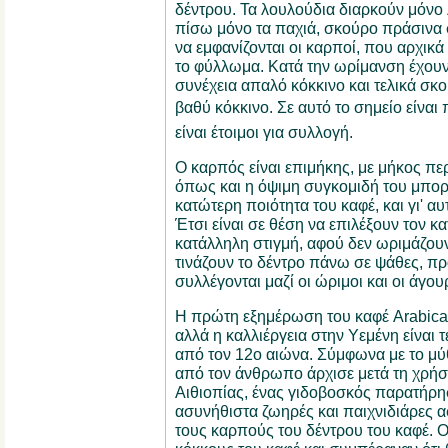
δέντρου. Τα λουλούδια διαρκούν μόνο 
πίσω μόνο τα παχιά, σκούρο πράσινα 
να εμφανίζονται οι καρποί, που αρχικ
το φύλλωμα. Κατά την ωρίμανση έχουν
συνέχεια απαλό κόκκινο και τελικά σκ
βαθύ κόκκινο. Σε αυτό το σημείο είναι π
είναι έτοιμοι για συλλογή.
Ο καρπός είναι επιμήκης, με μήκος πε
όπως και η όψιμη συγκομιδή του μπορε
κατώτερη ποιότητα του καφέ, και γι' αυ
Έτσι είναι σε θέση να επιλέξουν τον 
κατάλληλη στιγμή, αφού δεν ωριμάζουν 
τινάζουν το δέντρο πάνω σε ψάθες, πρ
συλλέγονται μαζί οι ώριμοι και οι άγου
Η πρώτη εξημέρωση του καφέ Arabica 
αλλά η καλλιέργεια στην Υεμένη είναι 
από τον 12ο αιώνα. Σύμφωνα με το μύθ
από τον άνθρωπο άρχισε μετά τη χρήση
Αιθιοπίας, ένας γιδοβοσκός παρατήρησε
ασυνήθιστα ζωηρές και παιχνιδιάρες α
τους καρπούς του δέντρου του καφέ. 