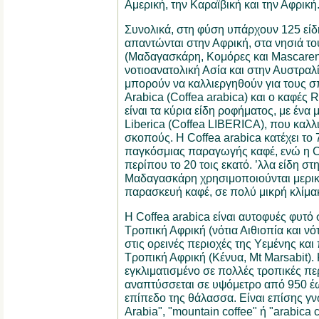
Αμερική, την Καραϊβική και την Αφρική
Συνολικά, στη φύση υπάρχουν 125 είδ
απαντώνται στην Αφρική, στα νησιά το
(Μαδαγασκάρη, Κομόρες και Mascarene
νοτιοανατολική Ασία και στην Αυστραλί
μπορούν να καλλιεργηθούν για τους σ
Arabica (Coffea arabica) και ο καφές 
είναι τα κύρια είδη ροφήματος, με ένα
Liberica (Coffea LIBERICA), που καλλ
σκοπούς. Η Coffea arabica κατέχει το 7
παγκόσμιας παραγωγής καφέ, ενώ η Co
περίπου το 20 τοις εκατό. ’λλα είδη στ
Μαδαγασκάρη χρησιμοποιούνται μερικέ
παρασκευή καφέ, σε πολύ μικρή κλίμα
Η Coffea arabica είναι αυτοφυές φυτό
Τροπική Αφρική (νότια Αιθιοπία και ν
στις ορεινές περιοχές της Υεμένης και
Τροπική Αφρική (Κένυα, Mt Marsabit). 
εγκλιματισμένο σε πολλές τροπικές περ
αναπτύσσεται σε υψόμετρο από 950 έ
επίπεδο της θάλασσα. Είναι επίσης γν
Arabia", "mountain coffee" ή "arabica c