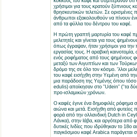
κόκκους του καφέ και συμπέραναν ότι 
χρήσιμοι για τους κρατούν ξύπνιους κα
θρησκευτικών τελετών. Σε ορισμένες πε
άνθρωποι εξακολουθούν να πίνουν ένα 
από τα φύλλα του δέντρου του καφέ.
Η πρώτη γραπτή μαρτυρία του καφέ πρ
μελετητές και γίνεται για τους ψημένου
όπως έγραψαν, ήταν χρήσιμοι για τη
εργασίας τους. Η αραβική καινοτομία,
ενός ροφήματος από τους ψημένους 
μεταξύ των Αιγυπτίων και των Τούρκων
δρόμο της σε όλο τον κόσμο. ’λλοι μελ
του καφέ εισήχθη στην Υεμένη από την
μια παράδοση της Υεμένης όπου τόσο ο
edulis) αποίκησαν στο "Udein" ("τα δύ
προ-ισλαμικών χρόνων.
Ο καφές έγινε ένα δημοφιλές ρόφημα
αιώνα και μετά. Εισήχθη από φυτείες 
φορά από την ολλανδική Dutch in Cey
Λάνκα), στην Ιάβα, και αργότερα από φυ
δυτικές Ινδίες που ιδρύθηκαν το 18ο 
παγκόσμιου καφέ Arabica παράγεται στ