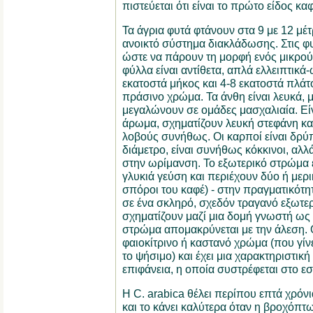
πιστεύεται ότι είναι το πρώτο είδος κ
Τα άγρια φυτά φτάνουν στα 9 με 12 μέτ
ανοικτό σύστημα διακλάδωσης. Στις φ
ώστε να πάρουν τη μορφή ενός μικρού 
φύλλα είναι αντίθετα, απλά ελλειπτικά
εκατοστά μήκος και 4-8 εκατοστά πλάτ
πράσινο χρώμα. Τα άνθη είναι λευκά, μ
μεγαλώνουν σε ομάδες μασχαλιαία. Είν
άρωμα, σχηματίζουν λευκή στεφάνη και
λοβούς συνήθως. Οι καρποί είναι δρύπ
διάμετρο, είναι συνήθως κόκκινοι, αλλά
στην ωρίμανση. Το εξωτερικό στρώμα 
γλυκιά γεύση και περιέχουν δύο ή μερι
σπόροι του καφέ) - στην πραγματικότη
σε ένα σκληρό, σχεδόν τραγανό εξωτε
σχηματίζουν μαζί μια δομή γνωστή ως 
στρώμα απομακρύνεται με την άλεση. 
φαιοκίτρινο ή καστανό χρώμα (που γίν
το ψήσιμο) και έχει μια χαρακτηριστικ
επιφάνεια, η οποία συστρέφεται στο ε
Η C. arabica θέλει περίπου επτά χρόν
και το κάνει καλύτερα όταν η βροχόπτω