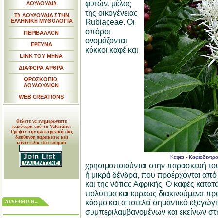
φυτών, μέλος
ΛΟΥΛΟΥΔΙΑ
της οικογένειας
ΤΑ ΛΟΥΛΟΥΔΙΑ ΣΤΗΝ
Rubiaceae. Οι
ΕΛΛΗΝΙΚΗ ΜΥΘΟΛΟΓΙΑ
σπόροι
ΠΕΡΙΒΑΛΛΟΝ
ονομάζονται
ΕΡΕΥΝΑ
κόκκοι καφέ και
LINK TOY MHNA
ΔΙΑΦΟΡΑ ΑΡΘΡΑ
ΩΡΟΣΚΟΠΙΟ
ΛΟΥΛΟΥΔΙΩΝ
WEB CREATIONS
Θέλετε να ενημερώνεστε
καλύτερα από το Valentine;
Γράψτε την ηλεκτρονική σας
διεύθυνση παρακάτω και
κάντε κλικ στο κουμπί:
Καφέα - Καφεόδεντρο 
χρησιμοποιούνται στην παρασκευή του
ή μικρά δένδρα, που προέρχονται από 
και της νότιας Αφρικής. Ο καφές κατατ
πολύτιμα και ευρέως διακινούμενα προ
κόσμο και αποτελεί σημαντικό εξαγώ
ΔΙΑΦΗΜΙΣΗ...
συμπεριλαμβανομένων και εκείνων στη