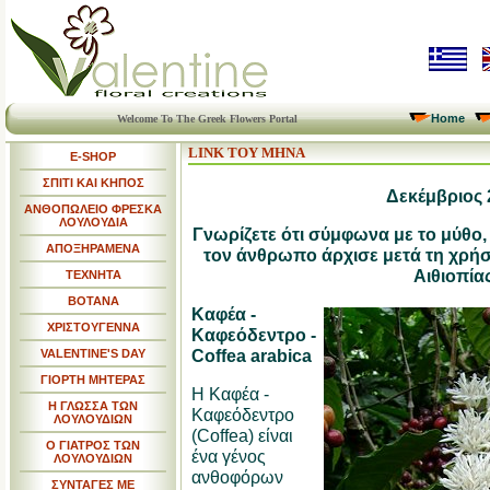
Home
Welcome To The Greek Flowers Portal
LINK ΤΟΥ ΜΗΝΑ
E-SHOP
ΣΠΙΤΙ ΚΑΙ ΚΗΠΟΣ
Δεκέμβριος 
ΑΝΘΟΠΩΛΕΙΟ ΦΡΕΣΚΑ
ΛΟΥΛΟΥΔΙΑ
Γνωρίζετε ότι σύμφωνα με το μύθο,
ΑΠΟΞΗΡΑΜΕΝΑ
τον άνθρωπο άρχισε μετά τη χρήση
Αιθιοπίας
ΤΕΧΝΗΤΑ
ΒΟΤΑΝΑ
Καφέα -
ΧΡΙΣΤΟΥΓΕΝΝΑ
Καφεόδεντρο -
Coffea arabica
VALENTINE'S DAY
ΓΙΟΡΤΗ ΜΗΤΕΡΑΣ
Η Καφέα -
Η ΓΛΩΣΣΑ ΤΩΝ
Καφεόδεντρο
ΛΟΥΛΟΥΔΙΩΝ
(Coffea) είναι
Ο ΓΙΑΤΡΟΣ ΤΩΝ
ένα γένος
ΛΟΥΛΟΥΔΙΩΝ
ανθοφόρων
ΣΥΝΤΑΓΕΣ ΜΕ