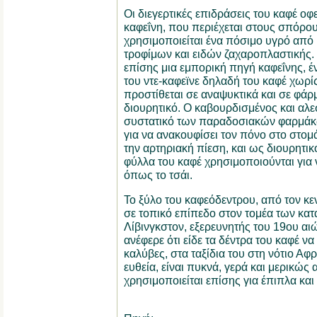
Οι διεγερτικές επιδράσεις του καφέ οφ
καφεΐνη, που περιέχεται στους σπόρο
χρησιμοποιείται ένα πόσιμο υγρό από
τροφίμων και ειδών ζαχαροπλαστικής. Ο
επίσης μια εμπορική πηγή καφεΐνης, έ
του ντε-καφεϊνε δηλαδή του καφέ χωρί
προστίθεται σε αναψυκτικά και σε φάρμ
διουρητικό. Ο καβουρδισμένος και αλε
συστατικό των παραδοσιακών φαρμάκω
για να ανακουφίσει τον πόνο στο στομά
την αρτηριακή πίεση, και ως διουρητικ
φύλλα του καφέ χρησιμοποιούνται για 
όπως το τσάι.
Το ξύλο του καφεόδεντρου, από τον κε
σε τοπικό επίπεδο στον τομέα των κατ
Λίβινγκστον, εξερευνητής του 19ου αι
ανέφερε ότι είδε τα δέντρα του καφέ να
καλύβες, στα ταξίδια του στη νότιο Αφ
ευθεία, είναι πυκνά, γερά και μερικώς 
χρησιμοποιείται επίσης για έπιπλα και