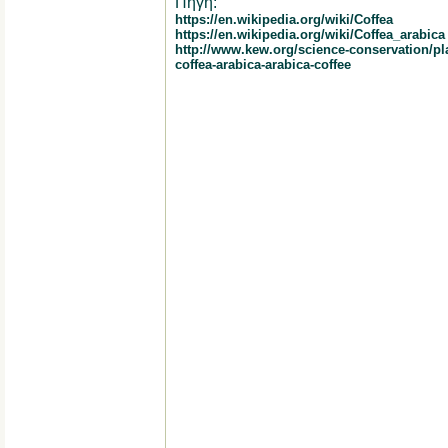
Πηγή:
https://en.wikipedia.org/wiki/Coffea
https://en.wikipedia.org/wiki/Coffea_arabica
http://www.kew.org/science-conservation/pla
coffea-arabica-arabica-coffee