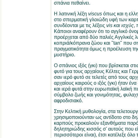
σπάνια πεθαίνει.
Η λατινική λέξη
viscus
όπως και η ελλ
στο σπερματική γλοιώδη υφή των καρ
συνδέονται με τις λέξεις
vis και ισχύς
,
Κάποιοι αναφέρουν ότι το αγγλικό όνομ
προέρχεται από δύο παλιές Αγγλικές λέ
κοπριά/κόπρανα ζώου και "tan" που ση
πραγματικότητα όμως η προέλευση της
μυστήριο.
Ο σπάνιος ιξός (γκι) που βρίσκεται στι
φυτό για τους αρχαίους Κέλτες και Γε
σαν ιερό φυτό σε τελετές από τους α
αρχαίους καιρούς ο ιξός (γκι) ήταν έν
και ιερά φυτά στην ευρωπαϊκή λαϊκή
σύμβολο ζωής και γονιμότητας, φυλαχτ
αφροδισιακό.
Στην Κελτική μυθολογία, στα τελετουρ
χρησιμοποιούνταν ως αντίδοτο στο δηλ
καρπούς προκαλούν εξανθήματα παρόμ
δηλητηριώδης κισσός σ' αυτούς που εί
περισσότεροι είναι), έτσι κατέλεξε όλο