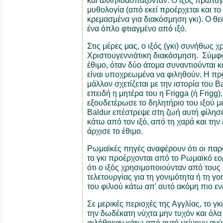
και αλληλοασπάζονταν. Ο ιξός πρωτα
μυθολογία (από εκεί προέρχεται και το
κρεμασμένα για διακόσμηση γκι). Ο θεό
ένα όπλο φτιαγμένο από ιξό.
Στις μέρες μας, ο ιξός (γκι) συνήθως χ
Χριστουγεννιάτικη διακόσμηση. Σύμφω
έθιμο, όταν δύο άτομα συναντιούνται 
είναι υποχρεωμένα να φιληθούν. Η πρ
μάλλον σχετίζεται με την ιστορία του B
επειδή η μητέρα του η Frigga (ή Frigg)
εξουδετέρωσε το δηλητήριο του ιξού με
Baldur επέστρεψε στη ζωή αυτή φίλησ
κάτω από τον ιξό, από τη χαρά και την
άρχισε το έθιμο.
Ρωμαϊκές πηγές αναφέρουν ότι οι παρα
το γκι προέρχονται από το Ρωμαϊκό εο
ότι ο ιξός χρησιμοποιούνταν από τους 
τελετουργίας για τη γονιμότητα ή τη γο
του φιλιού κάτω απ' αυτό ακόμη πιο ε
Σε μερικές περιοχές της Αγγλίας, το γ
την δωδέκατη νύχτα μην τυχόν και όλα 
φιλήθηκαν κάτω από αυτό μείνουν ανύ