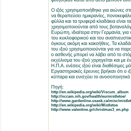
Ο ιξός χρησιμοποιήθηκε για αιώνες στ
να θεραπεύσει ημικρανίες, πονοκεφάλο
φύλλα και τα τρυφερά κλαδάκια είναι τ
χρησιμοποιούνται από τους βοτανολόγο
Ευρώπη, ιδιαίτερα στην Γερμανία, γι
του κυκλοφορικού και του αναπνευστι
όγκους ακόμη και κακοήθεις. Τα κλαδάκ
του ιξού χρησιμοποιούνται για να παρα
ο ασθενής μπορεί να λάβει από το στ
εκχύλισμα του ιξού χορηγείται και με έ
Η.Π.Α. ενέσεις ιξού είναι διαθέσιμες μό
Εργαστηριακές έρευνες βρήκαν ότι ο ιξ
κύτταρα και ενισχύει το ανοσοποιητικό
Πηγή:
http://en.wikipedia.org/wiki/Viscum_album
http://nccam.nih.gov/health/eurmistletoe/
http://www.gardenline.usask.ca/misc/mistle
http://en.wikipedia.org/wiki/Mistletoe
http://www.valentine.gr/christmas3_en.php