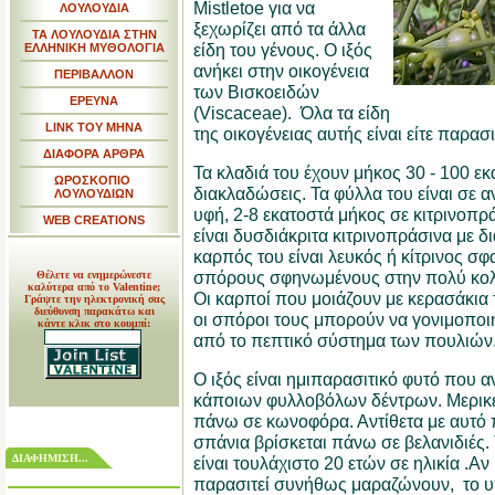
Mistletoe για να
ΛΟΥΛΟΥΔΙΑ
ξεχωρίζει από τα άλλα
ΤΑ ΛΟΥΛΟΥΔΙΑ ΣΤΗΝ
είδη του γένους. Ο ιξός
ΕΛΛΗΝΙΚΗ ΜΥΘΟΛΟΓΙΑ
ανήκει στην οικογένεια
ΠΕΡΙΒΑΛΛΟΝ
των Βισκοειδών
ΕΡΕΥΝΑ
(Viscaceae). Όλα τα είδη
LINK TOY MHNA
της οικογένειας αυτής είναι είτε παρασι
ΔΙΑΦΟΡΑ ΑΡΘΡΑ
Τα κλαδιά του έχουν μήκος 30 - 100 ε
ΩΡΟΣΚΟΠΙΟ
διακλαδώσεις. Τα φύλλα του είναι σε 
ΛΟΥΛΟΥΔΙΩΝ
υφή, 2-8 εκατοστά μήκος σε κιτρινοπρ
WEB CREATIONS
είναι δυσδιάκριτα κιτρινοπράσινα με δι
καρπός του είναι λευκός ή κίτρινος σφα
σπόρους σφηνωμένους στην πολύ κολλ
Θέλετε να ενημερώνεστε
καλύτερα από το Valentine;
Οι καρποί που μοιάζουν με κερασάκια 
Γράψτε την ηλεκτρονική σας
διεύθυνση παρακάτω και
οι σπόροι τους μπορούν να γονιμοπο
κάντε κλικ στο κουμπί:
από το πεπτικό σύστημα των πουλιών
Ο ιξός είναι ημιπαρασιτικό φυτό που 
κάποιων φυλλοβόλων δέντρων. Μερικέ
πάνω σε κωνοφόρα. Αντίθετα με αυτό π
σπάνια βρίσκεται πάνω σε βελανιδιές. 
ΔΙΑΦΗΜΙΣΗ...
είναι τουλάχιστο 20 ετών σε ηλικία .Αν
παρασιτεί συνήθως μαραζώνουν, το υ