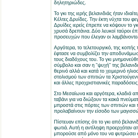
δηλητηριώδες.
Το γκι της ιερής βελανιδιάς ήταν ιδιαίτ
Κέλτες Δρυίδες. Την έκτη νύχτα του φε
Δρυίδες ιερείς έπρεπε να κόψουν το γκ
χρυσά δρεπάνια. Δύο λευκοί ταύροι έ
προσευχών που έλεγαν οι λαμβάνοντες 
Αργότερα, το τελετουργικό, της κοπής 
έφτασε να συμβολίζει την αποδυνάμωσ
τους διαδόχους του. Το γκι μνημονεύθ
σύμβολο και σαν η "ψυχή" της βελανιδι
θερινό αλλά και κατά το χειμερινό ηλιοσ
στολισμού των σπιτιών τα Χριστούγεν
και άλλες προχριστιανικές παραδόσεις
Στο Μεσαίωνα και αργότερα, κλαδιά απ
ταβάνι για να διώξουν τα κακά πνεύμα
μπροστά στις πόρτες των σπιτιών και 
προλαβαίνουν την είσοδο των μαγισσ
Πίστευαν επίσης ότι το γκι από βελανι
φωτιά. Αυτή η αντίληψη προερχόταν από
μπορούσε από μόνο του να φυτρώσει σ