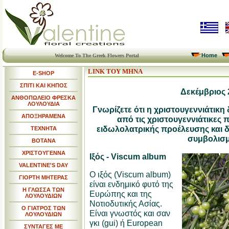
Home
Welcome To The Greek Flowers Portal
LINK ΤΟΥ ΜΗΝΑ
E-SHOP
ΣΠΙΤΙ ΚΑΙ ΚΗΠΟΣ
Δεκέμβριος 
ΑΝΘΟΠΩΛΕΙΟ ΦΡΕΣΚΑ
ΛΟΥΛΟΥΔΙΑ
Γνωρίζετε ότι η
χριστουγεννιάτικη 
ΑΠΟΞΗΡΑΜΕΝΑ
από τις χριστουγεννιάτικες 
ειδωλολατρικής προέλευσης και δε
ΤΕΧΝΗΤΑ
συμβολισμ
ΒΟΤΑΝΑ
ΧΡΙΣΤΟΥΓΕΝΝΑ
Ιξός - Viscum album
VALENTINE'S DAY
Ο ιξός (Viscum album)
ΓΙΟΡΤΗ ΜΗΤΕΡΑΣ
είναι ενδημικό φυτό της
Η ΓΛΩΣΣΑ ΤΩΝ
Ευρώπης και της
ΛΟΥΛΟΥΔΙΩΝ
Νοτιοδυτικής Ασίας.
Ο ΓΙΑΤΡΟΣ ΤΩΝ
Είναι γνωστός και σαν
ΛΟΥΛΟΥΔΙΩΝ
γκι (gui) ή European
ΣΥΝΤΑΓΕΣ ΜΕ