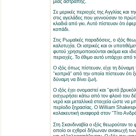
μιας αστραπής.
Σε μερικές περιοχές της Αγγλίας και τη
στις αγελάδες που γεννούσαν το πρώτ
κλαδιά από γκι. Αυτό πίστευαν ότι έφε
κοπάδι.
Στις Ρωμαϊκές παραδόσεις, ο ιξός θεω
καλοτυχία. Οι ιατρικές και οι υποτιθέμε
φυτού χρησιμοποιούνται ακόμα και ιδια
περιοχές. Το έθιμο αυτό υπάρχει από τ
Ο ιξός όπως πίστευαν, είχε τη δύναμη 
"κοπριά" από την οποία πίστευαν ότι ξ
δύναμη να δίνει ζωή.
Ο ιξός έχει ονομαστεί και "φυτό βρυκόλ
εισχωρήσει κάτω από τον φλοιό του δ
νερό και μεταλλικά στοιχεία ώστε να μ
περίοδο ξηρασίας. Ο William Shakespe
κολακευτική αναφορά στον "Τίτο Ανδρό
Στη Σκανδιναβία ο ιξός θεωρούταν το 
οποίο οι εχθροί δήλωναν ανακωχή τω