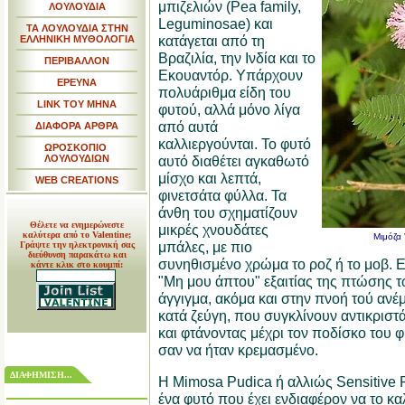
μπιζελιών (Pea family,
ΛΟΥΛΟΥΔΙΑ
Leguminosae) και
ΤΑ ΛΟΥΛΟΥΔΙΑ ΣΤΗΝ
κατάγεται από τη
ΕΛΛΗΝΙΚΗ ΜΥΘΟΛΟΓΙΑ
Βραζιλία, την Ινδία και το
ΠΕΡΙΒΑΛΛΟΝ
Εκουαντόρ. Υπάρχουν
ΕΡΕΥΝΑ
πολυάριθμα είδη του
LINK TOY MHNA
φυτού, αλλά μόνο λίγα
από αυτά
ΔΙΑΦΟΡΑ ΑΡΘΡΑ
καλλιεργούνται. Το φυτό
ΩΡΟΣΚΟΠΙΟ
ΛΟΥΛΟΥΔΙΩΝ
αυτό διαθέτει αγκαθωτό
μίσχο και λεπτά,
WEB CREATIONS
φινετσάτα φύλλα. Τα
άνθη του σχηματίζουν
Θέλετε να ενημερώνεστε
μικρές χνουδάτες
καλύτερα από το Valentine;
Mιμόζα 
μπάλες, με πιο
Γράψτε την ηλεκτρονική σας
διεύθυνση παρακάτω και
συνηθισμένο χρώμα το ροζ ή το μοβ. Ε
κάντε κλικ στο κουμπί:
"Μη μου άπτου" εξαιτίας της πτώσης τ
άγγιγμα, ακόμα και στην πνοή τού ανέμ
κατά ζεύγη, που συγκλίνουν αντικριστ
και φτάνοντας μέχρι τον ποδίσκο του 
σαν να ήταν κρεμασμένο.
ΔΙΑΦΗΜΙΣΗ...
Η Mimosa Pudica ή αλλιώς Sensitive P
ένα φυτό που έχει ενδιαφέρον να το κα