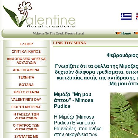
Home
Welcome To The Greek Flowers Portal
LINK ΤΟΥ ΜΗΝΑ
E-SHOP
ΣΠΙΤΙ ΚΑΙ ΚΗΠΟΣ
Φεβρουάριος
ΑΝΘΟΠΩΛΕΙΟ ΦΡΕΣΚΑ
ΛΟΥΛΟΥΔΙΑ
Γνωρίζετε ότι τα φύλλα της Μιμόζα
ΑΠΟΞΗΡΑΜΕΝΑ
δεχτούν διάφορα ερεθίσματα, όπως
και εξαιτίας αυτής της αντίδρασης
ΤΕΧΝΗΤΑ
Μη μου άπτ
ΒΟΤΑΝΑ
ΧΡΙΣΤΟΥΓΕΝΝΑ
Mιμόζα "Μη μου
άπτου" - Mimosa
VALENTINE'S DAY
Pudica
ΓΙΟΡΤΗ ΜΗΤΕΡΑΣ
Η ΓΛΩΣΣΑ ΤΩΝ
Η Μιμόζα (Mimosa
ΛΟΥΛΟΥΔΙΩΝ
Pudica) Είναι φυτό
Ο ΓΙΑΤΡΟΣ ΤΩΝ
θαμνώδες, που ανήκει
ΛΟΥΛΟΥΔΙΩΝ
στην οικογένεια των
ΣΥΝΤΑΓΕΣ ΜΕ