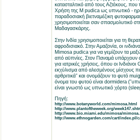
κατασταλτικό από τους Αζτέκους, που τ
Χρήση της M pudica ως υπνωτικό - ηρε
παραδοσιακή βιετναμέζικη φυτοφαρμακ
χρησιμοποιείται σαν σπασμολυτικό στη
Μαδαγασκάρης.
Στην Ινδία χρησιμοποιείται για τη θερα
αφροδισιακό. Στην Αμαζονία, οι ινδιάν
Mimosa pudica για να γεμίζουν τα μα
από αϋπνίες. Στον Παναμά υπάρχουν 
για ιατρικές χρήσεις, όπου οι Ινδιάνοι
εκχύλισμα από αλεσμένους μίσχους που
αρθριτικά" και ονομάζουν το φυτό muig
όνομα του φυτού είναι dormidera ("υπν
είναι γνωστό ως υπνωτικό χόρτο (slee
Πηγή:
http://www.botanyworld.com/mimosa.html
http://www.plantoftheweek.org/week147.sht
http://www.bio.miami.edu/mimosa/mimosa.
http://www.ethnogarden.com/cart/index.pl/c