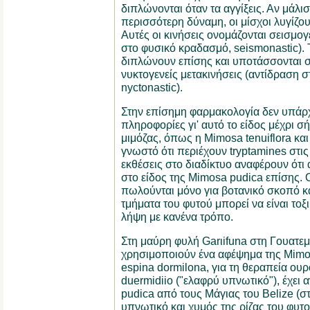
διπλώνονται όταν τα αγγίξεις. Αν μάλιστ
περισσότερη δύναμη, οι μίσχοι λυγίζου
Αυτές οι κινήσεις ονομάζονται σεισμογ
στο φυσικό κραδασμό, seismonastic). 
διπλώνουν επίσης και υποτάσσονται σ
νυκτογενείς μετακινήσεις (αντίδραση 
nyctonastic).
Στην επίσημη φαρμακολογία δεν υπάρ
πληροφορίες γι' αυτό το είδος μέχρι σ
μιμόζας, όπως η Mimosa tenuiflora και
γνωστό ότι περιέχουν tryptamines στις
εκθέσεις στο διαδίκτυο αναφέρουν ότι 
στο είδος της Mimosa pudica επίσης. 
πωλούνται μόνο για βοτανικό σκοπό κα
τμήματα του φυτού μπορεί να είναι τοξι
λήψη με κανένα τρόπο.
Στη μαύρη φυλή Garιifuna στη Γουατεμ
χρησιμοποιούν ένα αφέψημα της Mimo
espina dormilona, για τη θεραπεία ου
duermidiio ("ελαφρύ υπνωτικό"), έχει
pudica από τους Μάγιας του Belize (στ
υπνωτικό και χυμός της ρίζας του φυτο