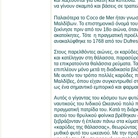
και λαξεύονται για σκεύη και κύπελλα. 
να γίνουν σκαμπό και βάσεις σε τραπε
Παλαιότερα το Coco de Mer ήταν γνω
Μαλδίβων. Το επιστημονικό όνομά του,
ξεκίνησε πριν από τον 18ο αιώνα, όταν
ακατοίκητες. Τότε η πραγματική προέ
ανακαλύφθηκε το 1768 από τον Dufres
Στους παρελθόντες αιώνες, οι καρύδε
και κατέληγαν στη θάλασσα, παρασύρο
τα επικρατούντα θαλάσσια ρεύματα. Τ
επιπλέουν μόνο μετά τη διαδικασία βλά
Με αυτόν τον τρόπο πολλές καρύδες 
Μαλδίβες, όπου είχαν συγκεντρωθεί στ
ως ένα σημαντικό εμπορικό και φαρμακ
Αυτός ο γίγαντας του κόσμου των φυτ
ναυτικούς του Ινδικού Ωκεανού πολύ 
πραγματική πατρίδα του. Κατά τη διάρ
αυτού του θρυλικού φοίνικα βρέθηκαν
ξεβράζονταν ή έπλεαν πάνω στα κύματα
«καρύδες της θάλασσας», θεωρώντας 
μυθικό φυτό του ωκεανού. Με την προ