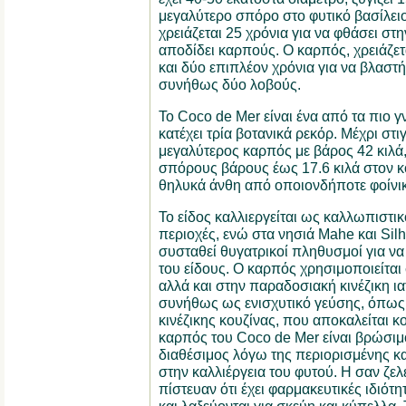
μεγαλύτερο σπόρο στο φυτικό βασίλει
χρειάζεται 25 χρόνια για να φθάσει στη
αποδίδει καρπούς. Ο καρπός, χρειάζετα
και δύο επιπλέον χρόνια για να βλαστή
συνήθως δύο λοβούς.
Το Coco de Mer είναι ένα από τα πιο 
κατέχει τρία βοτανικά ρεκόρ. Μέχρι στι
μεγαλύτερος καρπός με βάρος 42 κιλά
σπόρους βάρους έως 17.6 κιλά στον κ
θηλυκά άνθη από οποιονδήποτε φοίνικ
Το είδος καλλιεργείται ως καλλωπιστι
περιοχές, ενώ στα νησιά Mahe και Silh
συσταθεί θυγατρικοί πληθυσμοί για ν
του είδους. Ο καρπός χρησιμοποιείται 
αλλά και στην παραδοσιακή κινέζικη ια
συνήθως ως ενισχυτικό γεύσης, όπως 
κινέζικης κουζίνας, που αποκαλείται κ
καρπός του Coco de Mer είναι βρώσιμο
διαθέσιμος λόγω της περιορισμένης κ
στην καλλιέργεια του φυτού. Η σαν ζε
πίστευαν ότι έχει φαρμακευτικές ιδιότη