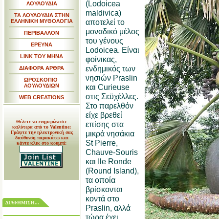
(Lodoicea
ΛΟΥΛΟΥΔΙΑ
maldivica)
ΤΑ ΛΟΥΛΟΥΔΙΑ ΣΤΗΝ
αποτελεί το
ΕΛΛΗΝΙΚΗ ΜΥΘΟΛΟΓΙΑ
μοναδικό μέλος
ΠΕΡΙΒΑΛΛΟΝ
του γένους
ΕΡΕΥΝΑ
Lodoicea. Είναι
LINK TOY MHNA
φοίνικας,
ενδημικός των
ΔΙΑΦΟΡΑ ΑΡΘΡΑ
νησιών Praslin
ΩΡΟΣΚΟΠΙΟ
ΛΟΥΛΟΥΔΙΩΝ
και Curieuse
στις Σεϋχέλλες.
WEB CREATIONS
Στο παρελθόν
είχε βρεθεί
Θέλετε να ενημερώνεστε
επίσης στα
καλύτερα από το Valentine;
μικρά νησάκια
Γράψτε την ηλεκτρονική σας
διεύθυνση παρακάτω και
St Pierre,
κάντε κλικ στο κουμπί:
Chauve-Souris
και Ile Ronde
(Round Island),
τα οποία
βρίσκονται
κοντά στο
ΔΙΑΦΗΜΙΣΗ...
Praslin, αλλά
τώρα έχει