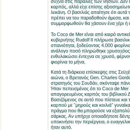
συχνά στις παραλίες των νησιών. Δεν ή
καρπός, αλλά είχε επίσης αξιοσημείωτ
λεκάνη. Ο βασιλιάς απαίτησε ότι αυτά 
πρέπει να του παραδοθούν άμεσα, και 
συμμορφωθούν θα χάσουν ένα χέρι ή 
Το Coco de Mer είναι από καιρό αντικ
κυβερνήτης Rudolf II πλήρωσε βασιλικά
σπανιότητα, ξοδεύοντας 4.000 φιορίνια
ανάλογο ποσό πληρώθηκε χρυσοχόος α
ενθυλακώσει έντεχνα σε χρυσό, φέρνον
φιορίνια το μήνα.
Κατά τη διάρκεια επίσκεψης στις Σεϋχέ
αιώνα, ο Βρετανός Gen. Charles Gord
στρατηγός του Σουδάν, σκόνταψε πάν
Ήταν πεπεισμένος ότι το Coco de Mer
απαγορευμένος καρπός του βιβλικού 
Βασιζόμενος σε αυτό που πίστευε και 
καρπού με "μηρούς και κοιλιά" γυναίκας
πράγμα που θα μπορούσε να εξαπολύσε
σάρκας. Αν υπήρχε οποιαδήποτε δέντ
υποκινήσει την περιέργεια, ο ευαγγελι
ήταν αυτό.