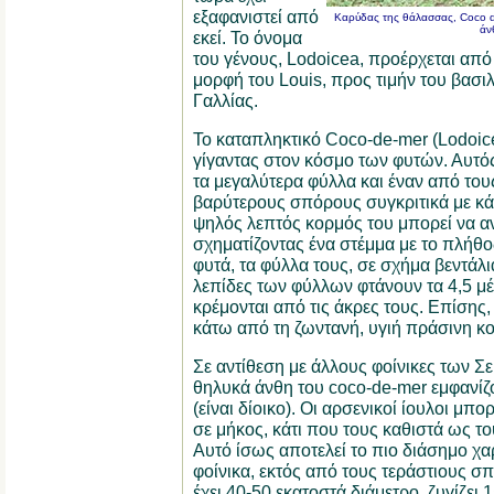
εξαφανιστεί από
Καρύδας της θάλασσας, Coco de
άν
εκεί. Το όνομα
του γένους, Lodoicea, προέρχεται από 
μορφή του Louis, προς τιμήν του βασι
Γαλλίας.
Το καταπληκτικό Coco-de-mer (Lodoice
γίγαντας στον κόσμο των φυτών. Αυτός
τα μεγαλύτερα φύλλα και έναν από του
βαρύτερους σπόρους συγκριτικά με κά
ψηλός λεπτός κορμός του μπορεί να αν
σχηματίζοντας ένα στέμμα με το πλήθ
φυτά, τα φύλλα τους, σε σχήμα βεντάλι
λεπίδες των φύλλων φτάνουν τα 4,5 μ
κρέμονται από τις άκρες τους. Επίσης
κάτω από τη ζωντανή, υγιή πράσινη 
Σε αντίθεση με άλλους φοίνικες των Σε
θηλυκά άνθη του coco-de-mer εμφανίζο
(είναι δίοικο). Οι αρσενικοί ίουλοι μπ
σε μήκος, κάτι που τους καθιστά ως τ
Αυτό ίσως αποτελεί το πιο διάσημο χα
φοίνικα, εκτός από τους τεράστιους 
έχει 40-50 εκατοστά διάμετρο, ζυγίζει 1