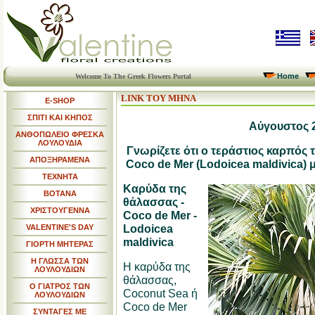
Home
Welcome To The Greek Flowers Portal
LINK ΤΟΥ ΜΗΝΑ
E-SHOP
ΣΠΙΤΙ ΚΑΙ ΚΗΠΟΣ
Αύγουστος 
ΑΝΘΟΠΩΛΕΙΟ ΦΡΕΣΚΑ
ΛΟΥΛΟΥΔΙΑ
Γνωρίζετε ότι ο τεράστιος καρπός
ΑΠΟΞΗΡΑΜΕΝΑ
Coco de Mer (Lodoicea maldivica) μ
ΤΕΧΝΗΤΑ
Καρύδα της
ΒΟΤΑΝΑ
θάλασσας -
ΧΡΙΣΤΟΥΓΕΝΝΑ
Coco de Mer -
Lodoicea
VALENTINE'S DAY
maldivica
ΓΙΟΡΤΗ ΜΗΤΕΡΑΣ
Η ΓΛΩΣΣΑ ΤΩΝ
Η καρύδα της
ΛΟΥΛΟΥΔΙΩΝ
θάλασσας,
Ο ΓΙΑΤΡΟΣ ΤΩΝ
Coconut Sea ή
ΛΟΥΛΟΥΔΙΩΝ
Coco de Mer
ΣΥΝΤΑΓΕΣ ΜΕ