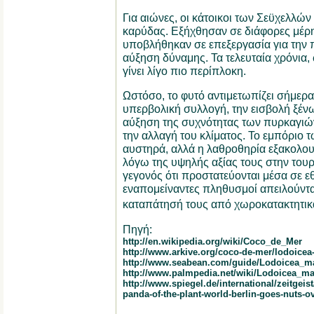
Για αιώνες, οι κάτοικοι των Σεϋχελλών
καρύδας. Εξήχθησαν σε διάφορες μέρη,
υποβλήθηκαν σε επεξεργασία για την
αύξηση δύναμης. Τα τελευταία χρόνια,
γίνει λίγο πιο περίπλοκη.
Ωστόσο, το φυτό αντιμετωπίζει σήμερα
υπερβολική συλλογή, την εισβολή ξένω
αύξηση της συχνότητας των πυρκαγιών
την αλλαγή του κλίματος. Το εμπόριο 
αυστηρά, αλλά η λαθροθηρία εξακολου
λόγω της υψηλής αξίας τους στην τουρ
γεγονός ότι προστατεύονται μέσα σε ε
εναπομείναντες πληθυσμοί απειλούνται
καταπάτησή τους από χωροκατακτητικ
Πηγή:
http://en.wikipedia.org/wiki/Coco_de_Mer
http://www.arkive.org/coco-de-mer/lodoicea
http://www.seabean.com/guide/Lodoicea_ma
http://www.palmpedia.net/wiki/Lodoicea_ma
http://www.spiegel.de/international/zeitgeist
panda-of-the-plant-world-berlin-goes-nuts-ov