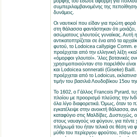
μορφής του έδωσε αφορμή για πολλού
συμπεριλαμβανομένης της πεποίθησης 
δυνάμεις.
Οι ναυτικοί που είδαν για πρώτη φορά
στη θάλασσα φαντάστηκαν ότι μοιάζει,
ασώματους γλουτούς γυναίκας. Αυτή η 
αντικατοπτρίζεται σε ένα από τα αρχαϊ
φυτού, το Lodoicea callypige Comm. ex 
προέρχεται από την ελληνική λέξη «κα
«όμορφοι γλουτοί». ’λλες βοτανικές ο
χρησιμοποιούνταν στο παρελθόν είναι 
και Lodoicea sonneratii (Giseke) Baill.
προέρχεται από το Lodoicus, εκλατινι
τιμήν του βασιλιά Λουδοβίκου 15ου της
Το 1602, ο Γάλλος Francois Pyrard, τ
πλοίου με προορισμό πλεύσης την Ινδία
όλα λίγο διαφορετικά. Όμως, όταν το πλ
εγκατέλειψε στην ανοικτή θάλασσα, αν
καταφύγιο στις Μαλδίβες. Δυστυχώς, ο 
στους ναυαγούς να φύγουν, για πέντε χ
πλήρωμά του ήταν τελικά σε θέση να φ
μύθο του περίεργου φρούτου, πίσω σ