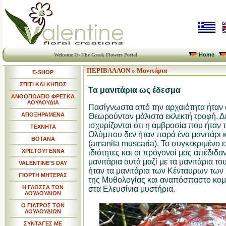
Home
Welcome To The Greek Flowers Portal
ΠΕΡΙΒΑΛΛΟΝ
»
Μανιτάρια
E-SHOP
ΣΠΙΤΙ ΚΑΙ ΚΗΠΟΣ
Τα μανιτάρια ως έδεσμα
ΑΝΘΟΠΩΛΕΙΟ ΦΡΕΣΚΑ
ΛΟΥΛΟΥΔΙΑ
Πασίγνωστα από την αρχαιότητα ήταν σ
ΑΠΟΞΗΡΑΜΕΝΑ
Θεωρούνταν μάλιστα εκλεκτή τροφή. Δ
ισχυρίζονται ότι η αμβροσία που ήταν
ΤΕΧΝΗΤΑ
Ολύμπου δεν ήταν παρά ένα μανιτάρι κ
ΒΟΤΑΝΑ
(
amanita muscaria). Το συγκεκριμένο 
ΧΡΙΣΤΟΥΓΕΝΝΑ
ιδιότητες και οι πρόγονοί μας απέδιδαν
μανιτάρια αυτά μαζί με τα μανιτάρια το
VALENTINE'S DAY
ήταν τα μανιτάρια των Κένταυρων τω
ΓΙΟΡΤΗ ΜΗΤΕΡΑΣ
της Μυθολογίας και αναπόσπαστο κομμ
Η ΓΛΩΣΣΑ ΤΩΝ
στα Ελευσίνια μυστήρια.
ΛΟΥΛΟΥΔΙΩΝ
Ο ΓΙΑΤΡΟΣ ΤΩΝ
ΛΟΥΛΟΥΔΙΩΝ
ΣΥΝΤΑΓΕΣ ΜΕ