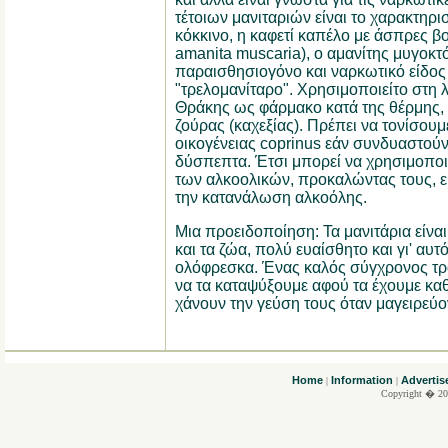
τέτοιων μανιταριών είναι το χαρακτηρισ
κόκκινο, η καφετί καπέλο με άσπρες βο
amanita muscaria), ο αμανίτης μυγοκτό
παραισθησιογόνο και ναρκωτικό είδος
"τρελομανίταρο". Χρησιμοποιείτο στη λ
Θράκης ως φάρμακο κατά της θέρμης, 
ζούρας (καχεξίας). Πρέπει να τονίσουμε
οικογένειας coprinus εάν συνδυαστούν
δύσπεπτα. Έτσι μπορεί να χρησιμοποι
των αλκοολικών, προκαλώντας τους, ε
την κατανάλωση αλκοόλης.
Μια προειδοποίηση: Τα μανιτάρια είναι
και τα ζώα, πολύ ευαίσθητο και γι' αυ
ολόφρεσκα. Ένας καλός σύγχρονος τρό
να τα καταψύξουμε αφού τα έχουμε καθα
χάνουν την γεύση τους όταν μαγειρεύ
....
Home
Information
Advertis
|
|
Copyright � 20