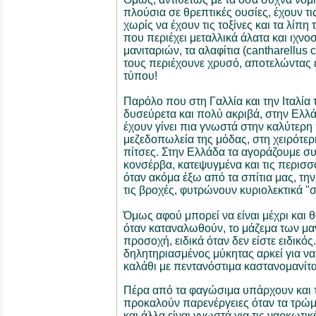
πλούσια σε θρεπτικές ουσίες, έχουν τις
χωρίς να έχουν τις τοξίνες και τα λίπη 
που περιέχει μεταλλικά άλατα και ιχνοσ
μανιταριών, τα αλαφίτια (cantharellus 
τους περιέχουνε χρυσό, αποτελώντας έ
τύπου!
Παρόλο που στη Γαλλία και την Ιταλία τ
δυσεύρετα και πολύ ακριβά, στην Ελλ
έχουν γίνει πια γνωστά στην καλύτερ
μεζεδοπωλεία της μόδας, στη χειρότερη
πίτσες. Στην Ελλάδα τα αγοράζουμε σ
κονσέρβα, κατεψυγμένα και τις περισσ
όταν ακόμα έξω από τα σπίτια μας, την
τις βροχές, φυτρώνουν κυριολεκτικά "σ
Όμως αφού μπορεί να είναι μέχρι και
όταν καταναλωθούν, το μάζεμα των μαν
προσοχή, ειδικά όταν δεν είστε ειδικός.
δηλητηριασμένος μύκητας αρκεί για να
καλάθι με πεντανόστιμα καστανομανίτα
Πέρα από τα φαγώσιμα υπάρχουν και 
προκαλούν παρενέργειες όταν τα τρώμ
και άλλα είναι γνωστά για τις ναρκωτι