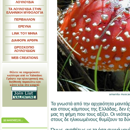
ΛΟΥΛΟΥΔΙΑ
ΤΑ ΛΟΥΛΟΥΔΙΑ ΣΤΗΝ
ΕΛΛΗΝΙΚΗ ΜΥΘΟΛΟΓΙΑ
ΠΕΡΙΒΑΛΛΟΝ
ΕΡΕΥΝΑ
LINK TOY MHNA
ΔΙΑΦΟΡΑ ΑΡΘΡΑ
ΩΡΟΣΚΟΠΙΟ
ΛΟΥΛΟΥΔΙΩΝ
WEB CREATIONS
Θέλετε να ενημερώνεστε
καλύτερα από το Valentine;
Γράψτε την ηλεκτρονική σας
διεύθυνση παρακάτω και
κάντε κλικ στο κουμπί:
amanita muscar
Τα γνωστά από την αρχαιότητα μανιτά
και στους κάμπους της Ελλάδας, δεν 
μας τη φήμη που τους αξίζει. Οι νεότερ
στους δε ηλικιωμένους θυμίζουν τα δύ
ΔΙΑΦΗΜΙΣΗ...
Όμως, αντιθέτως με τα όσα συχνά νομίζ