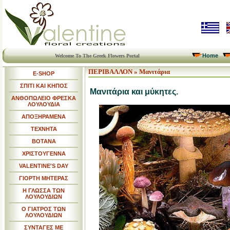
Home
Welcome To The Greek Flowers Portal
ΠΕΡΙΒΑΛΛΟΝ
»
Μανιτάρια
E-SHOP
ΣΠΙΤΙ ΚΑΙ ΚΗΠΟΣ
Μανιτάρια και μύκητες.
ΑΝΘΟΠΩΛΕΙΟ ΦΡΕΣΚΑ
ΛΟΥΛΟΥΔΙΑ
ΑΠΟΞΗΡΑΜΕΝΑ
ΤΕΧΝΗΤΑ
ΒΟΤΑΝΑ
ΧΡΙΣΤΟΥΓΕΝΝΑ
VALENTINE'S DAY
ΓΙΟΡΤΗ ΜΗΤΕΡΑΣ
Η ΓΛΩΣΣΑ ΤΩΝ
ΛΟΥΛΟΥΔΙΩΝ
Ο ΓΙΑΤΡΟΣ ΤΩΝ
ΛΟΥΛΟΥΔΙΩΝ
ΣΥΝΤΑΓΕΣ ΜΕ