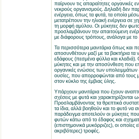
παίρνουν τις απαραίτητες οργανικές 
νεκρούς οργανισμούς. Δ
ηλαδή δεν πα
ενέργεια, όπως τα φυτά, τα οποία μέ
μετατρέπουν την ηλιακή ενέργεια σε χ
τη μορφή αμύλου. Οι μύκητες δεν φωτ
προσλαμβάνουν την απαιτούμενη ενέργ
με διάφορους τρόπους, ανάλογα με το 
Τα περισσότερα μανιτάρια όπως και πο
αποσυνθέτουν μαζί με τα βακτήρια τα 
εδάφους (πεσμένα φύλλα και κλαδιά).
μύκητες και με την αποσύνθεση που ε
οργανικές ενώσεις των υπολειμμάτων
ουσίες, που απορροφώνται από τους μ
στον κύκλο της έμβιας ύλης.
Υπάρχουν μανιτάρια που έχουν αναπτύ
σχέσεις με φυτά και χαρακτηρίζονται ω
Προσλαμβάνοντας τα θρεπτικά συστατ
τα ίδια, αλλά βοηθούν και το φυτό να 
παράδειγμα αποτελούν οι μύκητες που 
φυτών κάτω από το έδαφος και σχηματί
(επιστημονικά μυκόρριζες), οι οποίες ε
ακριβότερες) τροφές.