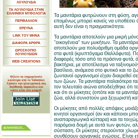
ΛΟΥΛΟΥΔΙΑ
ΤΑ ΛΟΥΛΟΥΔΙΑ ΣΤΗΝ
ΕΛΛΗΝΙΚΗ ΜΥΘΟΛΟΓΙΑ
Τα μανιτάρια φυτρώνουν στη φύση, αγο
επομένως μπορεί κανείς να υποθέσει ό
ΠΕΡΙΒΑΛΛΟΝ
αυτή δεν είναι η πραγματικότητα.
ΕΡΕΥΝΑ
LINK TOY MHNA
Τα μανιτάρια αποτελούν μια μικρή μόν
"οικογένεια" των μυκήτων.
Τα μανιτάρι
ΔΙΑΦΟΡΑ ΑΡΘΡΑ
αποτελούν μια πολυάριθμη ομάδα οργ
ΩΡΟΣΚΟΠΙΟ
στα φυτά (κρυπτόγαμα Θαλλόφυτα). Π
ΛΟΥΛΟΥΔΙΩΝ
διαφορές τόσο από τα πράσινα φυτά, όσ
WEB CREATIONS
βακτήρια, με αποτέλεσμα να ταξινομούν
βασίλειο, ανάμεσα στο φυτικό και το ζ
ζωντανοί οργανισμοί είχαν διαιρεθεί σ
Θέλετε να ενημερώνεστε
καλύτερα από το Valentine;
των ζώων. Τα μανιτάρια παλαιότερα τα
Γράψτε την ηλεκτρονική σας
τον τελευταίο αιώνα αποδείχθηκε ότι τ
διεύθυνση παρακάτω και
κάντε κλικ στο κουμπί:
και ότι οι μύκητες (οπότε και τα μανιτάρ
ζώα, αλλά συνιστούν μια ξεχωριστή κα
Οι μύκητες από πολλές απόψεις μοιάζου
κινητοί οργανισμοί (αν και κάποιοι μπο
αναπαραγωγικά κύτταρα) και τα τοιχώ
παρόμοια δομή με αυτά των φυτών, αλ
ΔΙΑΦΗΜΙΣΗ...
σύσταση.
Οι μύκητες στερούνται χλωρ
συνθέσουν οργανικές ενώσεις. Ε
ίναι 