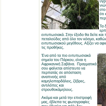
υγρ
νιώ
στο
ότι
περ
Τα 
ερπ
εντυπωσιακά.
Στην έξοδο θα δείτε και
πεταλούδες από όλο τον κόσμο, καθώς
εντυπωσιακού μεγέθους.
Αξίζει να αφ
τις προθήκες.
Ένα από τα πιο εντυπωσιακά
σημεία του Πάρκου, είναι η
Αφρικανική Σαβάνα.
Πραγματικά
σου φαίνεται απίστευτο να
περπατάς σε απόσταση
αναπνοής από
καμηλοπαρδάλεις, ζέβρες,
αντιλόπες και
στρουθοκάμηλους.
Ακόμα και μετά την επιστροφή
μας, έβλεπα τις φωτογραφίες