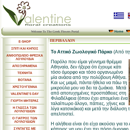
Home
Welcome To The Greek Flowers Portal
ΠΕΡΙΒΑΛΛΟΝ
E-SHOP
ΣΠΙΤΙ ΚΑΙ ΚΗΠΟΣ
Το Αττικό Ζωολογικό Πάρκο
(Από τη
ΑΝΘΟΠΩΛΕΙΟ ΦΡΕΣΚΑ
ΛΟΥΛΟΥΔΙΑ
Παρόλο που είμαι γέννημα θρέμμα
ΑΠΟΞΗΡΑΜΕΝΑ
Αθηναία, δεν ήξερα ότι έχουμε κάτι
τόσο όμορφο και τόσο οργανωμένο
ΤΕΧΝΗΤΑ
μία ανάσα από την πολύβουη Αθήνα.
ΒΟΤΑΝΑ
Και ως μαμά, πάντα ήθελα να πάω τη
ΧΡΙΣΤΟΥΓΕΝΝΑ
μικρούλα μου να δει τα ζωάκια.
Μετά
από αποτυχημένες προσπάθειες στη
VALENTINE'S DAY
Φιλαδέλφεια (όπου έχει απομείνει ένα
ΓΙΟΡΤΗ ΜΗΤΕΡΑΣ
ταλαίπωρο άλογο, πάπιες, χήνες και
Η ΓΛΩΣΣΑ ΤΩΝ
λίγα κατσικάκια) και μετά την διάλυση
ΛΟΥΛΟΥΔΙΩΝ
απελπιστεί.
Ο ΓΙΑΤΡΟΣ ΤΩΝ
ΛΟΥΛΟΥΔΙΩΝ
Η αλήθεια είναι ότι είχα ακούσει για τ
κάποιος να μου έχει πει πόσο όμορφο ε
ΣΥΝΤΑΓΕΣ ΜΕ