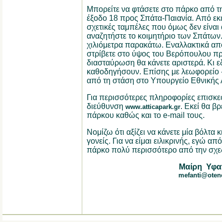
Μπορείτε να φτάσετε στο πάρκο από τη
έξοδο 18 προς Σπάτα-Παιανία.
Από εκε
σχετικές ταμπέλες που όμως δεν είναι α
αναζητήστε το κοιμητήριο των Σπάτων
χιλιόμετρα παρακάτω.
Εναλλακτικά απ
στρίβετε στο ύψος του Βερόπουλου π
διασταύρωση θα κάνετε αριστερά.
Κι ε
καθοδηγήσουν.
Επίσης με λεωφορείο -
από τη στάση στο Υπουργείο Εθνικής 
Για περισσότερες πληροφορίες επισκε
διεύθυνση
.
Εκεί θα βρ
www
.
atticapark
.
gr
πάρκου καθώς και το
e
-
mail
τους.
Νομίζω ότι αξίζει να κάνετε μία βόλτα κ
γονείς.
Για να είμαι ειλικρινής, εγώ α
πάρκο πολύ περισσότερο από την σχεδ
Μαίρη Υφα
mefanti@otene
....