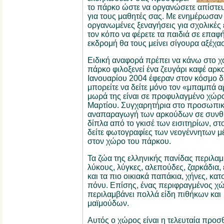
το πάρκο ώστε να οργανώσετε απίστευ
για τους μαθητές σας.
Με ενημέρωσαν 
οργανωμένες ξεναγήσεις για σχολικές 
τον κόπο να φέρετε τα παιδιά σε επαφή
εκδρομή θα τους μείνει σίγουρα αξέχα
Ειδική αναφορά πρέπει να κάνω στο χ
πάρκο φιλοξενεί ένα ζευγάρι καφέ αρκ
Ιανουαρίου 2004 έφεραν στον κόσμο δ
μπορείτε να δείτε μόνο τον «μπαμπά 
μωρά της είναι σε προφυλαγμένο χώρο 
Μαρτίου.
Συγχαρητήρια στο προσωπικό
αναπαραγωγή των αρκούδων σε συνθή
δίπλα από το γκισέ των εισιτηρίων, σ
δείτε φωτογραφίες των νεογέννητων μ
στον χώρο του πάρκου.
Τα ζώα της ελληνικής πανίδας περιλα
λύκους, λύγκες, αλεπούδες, ζαρκάδια,
και τα πιο οικιακά παπάκια, χήνες, κατ
πόνυ. Επίσης, ένας περιφραγμένος χ
περιλαμβάνει πολλά είδη πιθήκων και
μαϊμούδων.
Αυτός ο χώρος είναι η τελευταία προσ