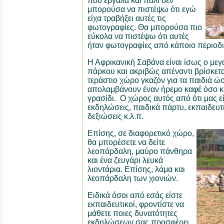
που έβγαλα και πάλι δεν
μπορούσα να πιστέψω ότι εγώ
είχα τραβήξει αυτές τις
φωτογραφίες.
Θα μπορούσα πιο
εύκολα να πιστέψω ότι αυτές
ήταν φωτογραφίες από κάποιο περιοδικ
Η Αφρικανική Σαβάνα είναι ίσως ο μεγ
πάρκου και ακριβώς απέναντι βρίσκετα
τεράστιο χώρο γκαζόν για τα παιδιά ώσ
απολαμβάνουν έναν ήρεμο καφέ όσο κα
γρασίδι.
Ο χώρος αυτός από ότι μας είπ
εκδηλώσεις, παιδικά πάρτυ, εκπαιδευτ
δεξιώσεις κ.λ.π.
Επίσης, σε διαφορετικό χώρο,
θα μπορέσετε να δείτε
λεοπάρδαλη, μαύρο πάνθηρα
και ένα ζευγάρι λευκά
λιοντάρια.
Επίσης, λάμα και
λεοπάρδαλη των χιονιών.
Ειδικά όσοι από εσάς είστε
εκπαιδευτικοί, φροντίστε να
μάθετε ποιες δυνατότητες
εκδηλώσεων σας προσφέρει