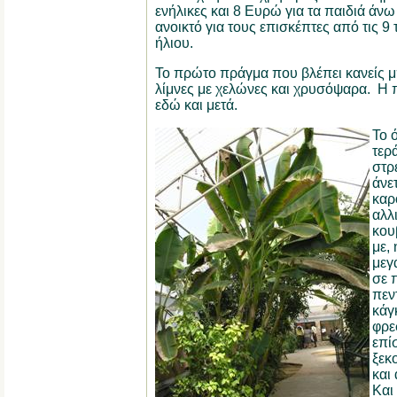
ενήλικες και 8 Ευρώ για τα παιδιά άνω
ανοικτό για τους επισκέπτες από τις 9
ήλιου.
Το πρώτο πράγμα που βλέπει κανείς μπ
λίμνες με χελώνες και χρυσόψαρα.
Η π
εδώ και μετά.
Το 
τερ
στρ
άνε
καρό
αλλ
κου
με,
μεγ
σε 
πεν
κάγ
φρε
επί
ξεκ
και
Και 