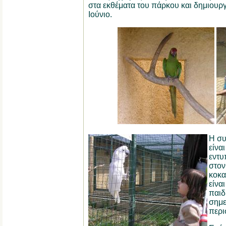
στα εκθέματα του πάρκου και δημιουργ
Ιούνιο.
Η συ
είναι
εντυ
στον
κοκα
είναι
παιδ
σημε
περι