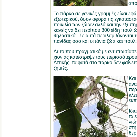
απο
Το πάρκο σε γενικές γραμμές είναι εφά
εξωτερικού, όσον αφορά τις εγκαταστάσ
ποικιλία των ζώων αλλά και την εξυπη
κανείς να δει περίπου 300 είδη πουλιώ
θηλαστικά.
Σε αυτά περιλαμβάνονται 
πανίδας όσο και σπάνια ζώα και πουλι
Αυτό που πραγματικά με εντυπωσίασε 
χιονιάς κατέστρεψε τους περισσότερο
Αττικής, τα φυτά στο πάρκο δεν φαίνετ
ζημιές.
Και
ανα
περ
κλε
εκπ
Ιδι
τα 
νιώ
στη
θερ