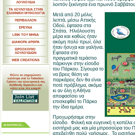
ΛΟΥΛΟΥΔΙΑ
λοιπόν ξεκίνησα ένα πρωινό Σαββάτου
ΤΑ ΛΟΥΛΟΥΔΙΑ ΣΤΗΝ
ΕΛΛΗΝΙΚΗ ΜΥΘΟΛΟΓΙΑ
Μετά από 20 μόλις
λεπτά, μέσω Αττικής
ΠΕΡΙΒΑΛΛΟΝ
Οδού, έφτασα στα
ΕΡΕΥΝΑ
Σπάτα.
Ηλιόλουστη
LINK TOY MHNA
μέρα και καθώς ήταν
ακόμη πολύ πρωί, όλα
ΔΙΑΦΟΡΑ ΑΡΘΡΑ
ήταν ήσυχα και γαλήνια.
ΩΡΟΣΚΟΠΙΟ
Εφτασα στο
ΛΟΥΛΟΥΔΙΩΝ
πραγματικά τεράστιο
WEB CREATIONS
πάρκινγκ στην είσοδο
του Πάρκου.
Σίγουρα το
να βρεις θέση να
Θέλετε να ενημερώνεστε
καλύτερα από το Valentine;
παρκάρεις δεν θα είναι
Γράψτε την ηλεκτρονική σας
ποτέ πρόβλημα, ακόμα
διεύθυνση παρακάτω και
κάντε κλικ στο κουμπί:
κι αν όλη η Αθήνα
αποφασίσει να
επισκεφθεί το Πάρκο
την ίδια ημέρα.
Προχωρήσαμε στην
είσοδο.
Φιλική και ευγενική η κοπέλα 
ΔΙΑΦΗΜΙΣΗ...
εισιτήριά μας και μία μπροσούρα του 
απεδείχθη πολύ χρήσιμος.
Το εισιτήρ