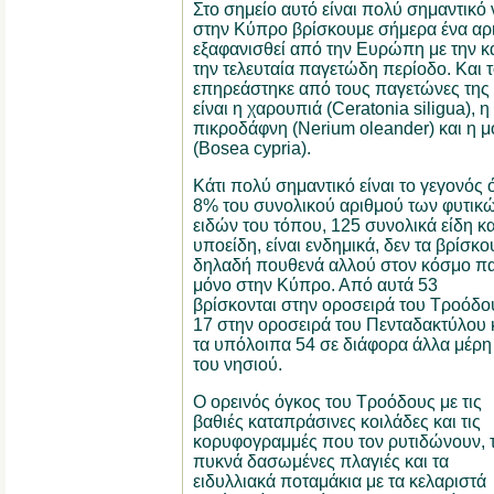
Στο σημείο αυτό είναι πολύ σημαντικό 
στην Κύπρο βρίσκουμε σήμερα ένα αρ
εξαφανισθεί από την Ευρώπη με την 
την τελευταία παγετώδη περίοδο. Και τ
επηρεάστηκε από τους παγετώνες της π
είναι η χαρουπιά (Ceratonia siligua), 
πικροδάφνη (Nerium oleander) και η 
(Bosea cypria).
Κάτι πολύ σημαντικό είναι το γεγονός ό
8% του συνολικού αριθμού των φυτικ
ειδών του τόπου, 125 συνολικά είδη κα
υποείδη, είναι ενδημικά, δεν τα βρίσκο
δηλαδή πουθενά αλλού στον κόσμο π
μόνο στην Κύπρο. Από αυτά 53
βρίσκονται στην οροσειρά του Τροόδο
17 στην οροσειρά του Πενταδακτύλου 
τα υπόλοιπα 54 σε διάφορα άλλα μέρη
του νησιού.
Ο ορεινός όγκος του Τροόδους με τις
βαθιές καταπράσινες κοιλάδες και τις
κορυφογραμμές που τον ρυτιδώνουν, τ
πυκνά δασωμένες πλαγιές και τα
ειδυλλιακά ποταμάκια με τα κελαριστά