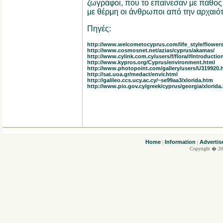
ζωγράφοι, που το επαίνεσαν με πάθος
με θέρμη οι άνθρωποι από την αρχαιότ
Πηγές:
http://www.welcometocyprus.com/life_style/flowers
http://www.cosmosnet.net/azias/cyprus/akamas/
http://www.cylink.com.cy/users/f/flora/#Introductio
http://www.kypros.org/Cyprus/environment.html
http://www.photopoint.com/gallery/users/U319920.
http://sat.uoa.gr/medact/envir.html
http://galileo.ccs.ucy.ac.cy/~se99aa3/xlorida.htm
http://www.pio.gov.cy/greek/cyprus/georgia/xlorida
....
Home
Information
Advertis
|
|
Copyright � 20