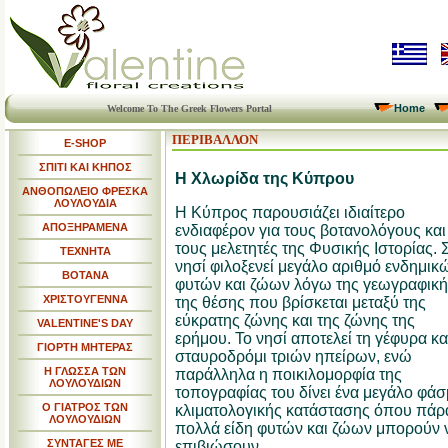
Home
Welcome To The Greek Flowers Portal
ΠΕΡΙΒΑΛΛΟΝ
E-SHOP
ΣΠΙΤΙ ΚΑΙ ΚΗΠΟΣ
Η Χλωρίδα της Κύπρου
ΑΝΘΟΠΩΛΕΙΟ ΦΡΕΣΚΑ
ΛΟΥΛΟΥΔΙΑ
Η Κύπρος παρουσιάζει ιδιαίτερο
ΑΠΟΞΗΡΑΜΕΝΑ
ενδιαφέρον για τους βοτανολόγους και
τους μελετητές της Φυσικής Ιστορίας. 
ΤΕΧΝΗΤΑ
νησί φιλοξενεί μεγάλο αριθμό ενδημικ
ΒΟΤΑΝΑ
φυτών και ζώων λόγω της γεωγραφική
ΧΡΙΣΤΟΥΓΕΝΝΑ
της θέσης που βρίσκεται μεταξύ της
εύκρατης ζώνης και της ζώνης της
VALENTINE'S DAY
ερήμου. Το νησί αποτελεί τη γέφυρα κα
ΓΙΟΡΤΗ ΜΗΤΕΡΑΣ
σταυροδρόμι τριών ηπείρων, ενώ
Η ΓΛΩΣΣΑ ΤΩΝ
παράλληλα η ποικιλομορφία της
ΛΟΥΛΟΥΔΙΩΝ
τοπογραφίας του δίνει ένα μεγάλο φά
Ο ΓΙΑΤΡΟΣ ΤΩΝ
κλιματολογικής κατάστασης όπου πάρ
ΛΟΥΛΟΥΔΙΩΝ
πολλά είδη φυτών και ζώων μπορούν 
ΣΥΝΤΑΓΕΣ ΜΕ
επιβιώσουν.