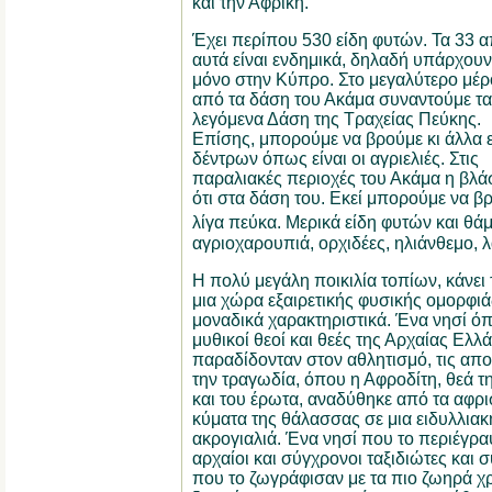
και την Αφρική.
Έχει περίπου 530 είδη φυτών. Τα 33 
αυτά είναι ενδημικά, δηλαδή υπάρχουν
μόνο στην Κύπρο. Στο μεγαλύτερο μέρ
από τα δάση του Ακάμα συναντούμε τα
λεγόμενα Δάση της Τραχείας Πεύκης.
Επίσης, μπορούμε να βρούμε κι άλλα 
δέντρων όπως είναι οι αγριελιές. Στις
παραλιακές περιοχές του Ακάμα η βλάσ
ότι στα δάση του. Εκεί μπορούμε να β
λίγα πεύκα. Μερικά είδη φυτών και θάμ
αγριοχαρουπιά, ορχιδέες, ηλιάνθεμο, λ
Η πολύ μεγάλη ποικιλία τοπίων, κάνει
μια χώρα εξαιρετικής φυσικής ομορφιά
μοναδικά χαρακτηριστικά. Ένα νησί όπ
μυθικοί θεοί και θεές της Αρχαίας Ελλ
παραδίδονταν στον αθλητισμό, τις απο
την τραγωδία, όπου η Αφροδίτη, θεά τ
και του έρωτα, αναδύθηκε από τα αφρ
κύματα της θάλασσας σε μια ειδυλλιακ
ακρογιαλιά. Ένα νησί που το περιέγρα
αρχαίοι και σύγχρονοι ταξιδιώτες και 
που το ζωγράφισαν με τα πιο ζωηρά 