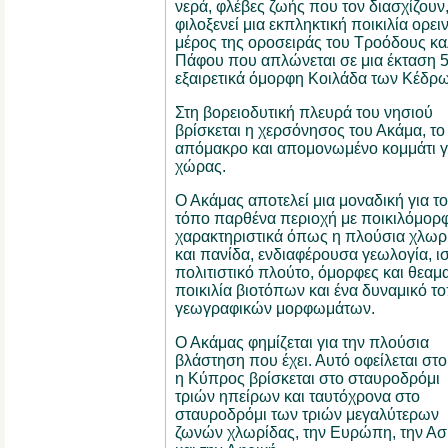
νερά, φλέβες ζωής που τον διασχίζουν
φιλοξενεί μια εκπληκτική ποικιλία ορε
μέρος της οροσειράς του Τροόδους κα
Πάφου που απλώνεται σε μια έκταση 57
εξαιρετικά όμορφη Κοιλάδα των Κέδρω
Στη βορειοδυτική πλευρά του νησιού
βρίσκεται η χερσόνησος του Ακάμα, το
απόμακρο και απομονωμένο κομμάτι γ
χώρας.
Ο Ακάμας αποτελεί μια μοναδική για τ
τόπο παρθένα περιοχή με ποικιλόμορ
χαρακτηριστικά όπως η πλούσια χλωρ
και πανίδα, ενδιαφέρουσα γεωλογία, ισ
πολιτιστικό πλούτο, όμορφες και θεαμα
ποικιλία βιοτόπων και ένα δυναμικό τ
γεωγραφικών μορφωμάτων.
Ο Ακάμας φημίζεται για την πλούσια
βλάστηση που έχει. Αυτό οφείλεται στο 
η Κύπρος βρίσκεται στο σταυροδρόμι
τριών ηπείρων και ταυτόχρονα στο
σταυροδρόμι των τριών μεγαλύτερων
ζωνών χλωρίδας, την Ευρώπη, την Ασί