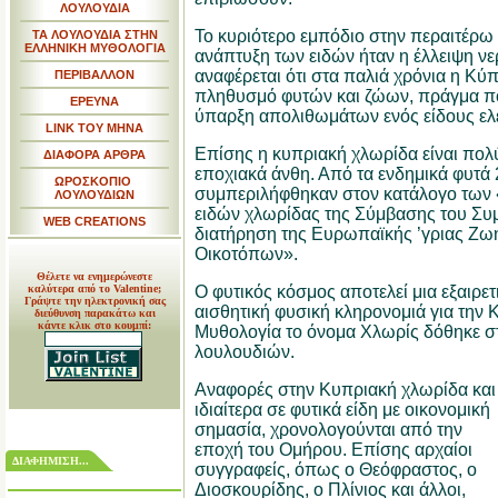
ΛΟΥΛΟΥΔΙΑ
Το κυριότερο εμπόδιο στην περαιτέρω
ΤΑ ΛΟΥΛΟΥΔΙΑ ΣΤΗΝ
ΕΛΛΗΝΙΚΗ ΜΥΘΟΛΟΓΙΑ
ανάπτυξη των ειδών ήταν η έλλειψη νε
αναφέρεται ότι στα παλιά χρόνια η Κύ
ΠΕΡΙΒΑΛΛΟΝ
πληθυσμό φυτών και ζώων, πράγμα πο
ΕΡΕΥΝΑ
ύπαρξη απολιθωμάτων ενός είδους ελ
LINK TOY MHNA
Επίσης η κυπριακή χλωρίδα είναι πολ
ΔΙΑΦΟΡΑ ΑΡΘΡΑ
εποχιακά άνθη. Από τα ενδημικά φυτά
ΩΡΟΣΚΟΠΙΟ
συμπεριλήφθηκαν στον κατάλογο των
ΛΟΥΛΟΥΔΙΩΝ
ειδών χλωρίδας της Σύμβασης του Συ
WEB CREATIONS
διατήρηση της Ευρωπαϊκής ’γριας Ζω
Οικοτόπων».
Θέλετε να ενημερώνεστε
καλύτερα από το Valentine;
Ο φυτικός κόσμος αποτελεί μια εξαιρετ
Γράψτε την ηλεκτρονική σας
αισθητική φυσική κληρονομιά για την 
διεύθυνση παρακάτω και
κάντε κλικ στο κουμπί:
Μυθολογία το όνομα Χλωρίς δόθηκε στη
λουλουδιών.
Αναφορές στην Κυπριακή χλωρίδα και
ιδιαίτερα σε φυτικά είδη με οικονομική
σημασία, χρονολογούνται από την
εποχή του Ομήρου. Επίσης αρχαίοι
ΔΙΑΦΗΜΙΣΗ...
συγγραφείς, όπως ο Θεόφραστος, ο
Διοσκουρίδης, ο Πλίνιος και άλλοι,