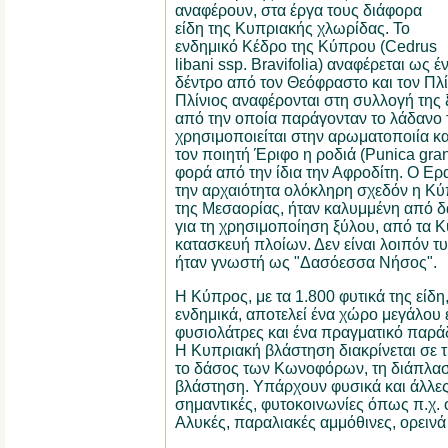
αναφέρουν, στα έργα τους διάφορα
είδη της Κυπριακής χλωρίδας. Το
ενδημικό Κέδρο της Κύπρου (Cedrus
libani ssp. Bravifolia) αναφέρεται ως 
δέντρο από τον Θεόφραστο και τον Πλί
Πλίνιος αναφέρονται στη συλλογή της ξ
από την οποία παράγονταν το λάδανο 
χρησιμοποιείται στην αρωματοποιία κα
τον ποιητή Έριφο η ροδιά (Punica gra
φορά από την ίδια την Αφροδίτη. Ο Ερ
την αρχαιότητα ολόκληρη σχεδόν η Κύ
της Μεσαορίας, ήταν καλυμμένη από δ
για τη χρησιμοποίηση ξύλου, από τα 
κατασκευή πλοίων. Δεν είναι λοιπόν τυ
ήταν γνωστή ως "Δασόεσσα Νήσος".
Η Κύπρος, με τα 1.800 φυτικά της είδη,
ενδημικά, αποτελεί ένα χώρο μεγάλου 
φυσιολάτρες και ένα πραγματικό παρά
Η Κυπριακή βλάστηση διακρίνεται σε τ
το δάσος των Κωνοφόρων, τη διάπλασ
βλάστηση. Υπάρχουν φυσικά και άλλες,
σημαντικές, φυτοκοινωνίες όπως π.χ. ο
Αλυκές, παραλιακές αμμόθινες, ορεινά