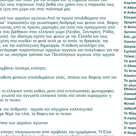
Κομπο
ίζες τους πηγαίνουν πολύ βαθιά στο χρόνο ενώ η παρουσία τους
Η Αθήνα
α ίχνη στο χώρο και στον πολιτισμό μας.
Η Ανθο
Εποχια
φυτά των αρχαίων αγώνων-Από τα πρώτα απολιθώματα στα
αια" παρουσιάζει την γεωιστορική διαδρομή των φυτών ελιά, δάφνη
Χρηματ
ινώντας από τις πρώτες μαρτυρίες για αυτά που προέρχονται από
Ο Φοίνι
 που βρέθηκαν στον ελληνικό χώρο (Λέσβος, Σαντορίνη, Ρόδος,
Survivo
νία), την ιδιαίτερη σχέση των φυτών με την Ελλάδα και τους
Επί...
χέση που συνδέει τα φυτά αυτά με το τοπίο, τη θρησκεία, την
Οικολο
 και την καλλιτεχνική δημιουργία. Η έκθεση καταλήγει στις
Διαχεί
 αντίγραφα παραστάσεων αρχαίων αγγείων και ανάγλυφων για την
Σχολικ
ών ως νικητήρια τρόπαια των Πανελληνίων αγώνων στην αρχαία
Τσίκας
Τα φυτ
Ο Εθνι
αμβάνει τέσσερις ενότητες:
Το Αττ
Αλκυόνη
έκθεση φυτικών απολιθωμάτων ελιάς, πεύκου και δάφνης από τον
Τα χρώ
Οι γήιν
Εθνικώ
ε το ελληνικό τοπίο καθώς μέσα από εντυπωσιακές φωτογραφίες
Οικιακά
 γνωστά και άγνωστα ελληνικά τοπία στα οποία κυριαρχούν η
Οικιακά
αι το πεύκο
Φυτικά
Λαθροθ
με τον άνθρωπο - αρχαία και σύγχρονα καλλιτεχνικά
με θέμα την ελιά, τη δάφνη και το πεύκο
Το Βέρμ
Η σφαγ
όπαια των αρχαίων αγώνων
Τα τρο
Ο πειρ
νότητες πλαισιώνονται από προβολές του ηχοράματος "Η Ελιά
Η Χλωρ