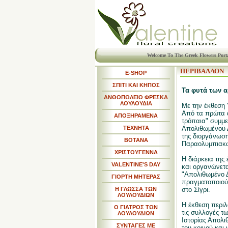
Welcome To The Greek Flowers Port
ΠΕΡΙΒΑΛΛΟΝ
E-SHOP
ΣΠΙΤΙ ΚΑΙ ΚΗΠΟΣ
Τα φυτά των 
ΑΝΘΟΠΩΛΕΙΟ ΦΡΕΣΚΑ
ΛΟΥΛΟΥΔΙΑ
Με την έκθεση
Από τα πρώτα 
ΑΠΟΞΗΡΑΜΕΝΑ
τρόπαια" συμμε
ΤΕΧΝΗΤΑ
Απολιθωμένου 
της διοργάνωσ
ΒΟΤΑΝΑ
Παραολυμπιακώ
ΧΡΙΣΤΟΥΓΕΝΝΑ
Η διάρκεια της
VALENTINE'S DAY
και οργανώνετ
"Απολιθωμένο 
ΓΙΟΡΤΗ ΜΗΤΕΡΑΣ
πραγματοποιούν
Η ΓΛΩΣΣΑ ΤΩΝ
στο Σίγρι.
ΛΟΥΛΟΥΔΙΩΝ
Η έκθεση περιλ
Ο ΓΙΑΤΡΟΣ ΤΩΝ
τις συλλογές τ
ΛΟΥΛΟΥΔΙΩΝ
Ιστορίας Απολι
ΣΥΝΤΑΓΕΣ ΜΕ
του κοινού και 