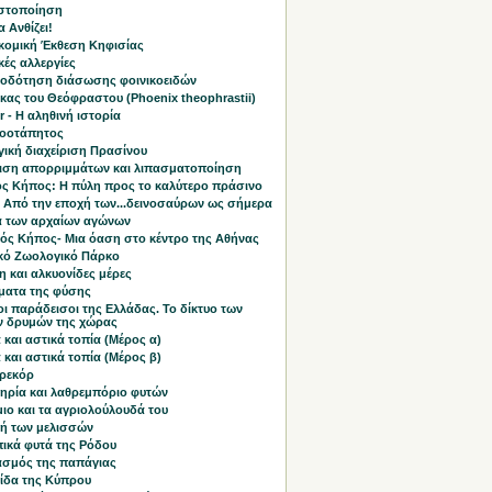
στοποίηση
 Ανθίζει!
κομική Έκθεση Κηφισίας
κές αλλεργίες
οδότηση διάσωσης φοινικοειδών
κας του Θεόφραστου (Phoenix theophrastii)
r - Η αληθινή ιστορία
χλοοτάπητος
γική διαχείριση Πρασίνου
ριση απορριμμάτων και λιπασματοποίηση
ός Κήπος: Η πύλη προς το καλύτερο πράσινο
: Από την εποχή των...δεινοσαύρων ως σήμερα
ά των αρχαίων αγώνων
κός Κήπος- Μια όαση στο κέντρο της Αθήνας
ικό Ζωολογικό Πάρκο
 και αλκυονίδες μέρες
ματα της φύσης
οι παράδεισοι της Ελλάδας. Το δίκτυο των
ν δρυμών της χώρας
 και αστικά τοπία (Μέρος α)
 και αστικά τοπία (Μέρος β)
 ρεκόρ
ηρία και λαθρεμπόριο φυτών
ιο και τα αγριολούλουδά του
ή των μελισσών
πικά φυτά της Ρόδου
ασμός της παπάγιας
ίδα της Κύπρου