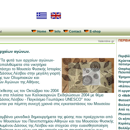
Home
Info
Contact
E-shop
al
ΠΕΡΙΒ
Valentine.gr
αρχαίων αγώνων.
Περιβά
 "Τα φυτά των αρχαίων αγώνων-
Κρύστα
απολιθώματα στα νικητήρια
πότισμ
τάσχει το Μουσείο Φυσικής Ιστορίας
Omphal
Πελοπ
Δάσους Λέσβου στην μεγάλη γιορτή
Έρημοι
ης των Ολυμπιακών και
ν Αγώνων της Αθήνας.
Νιτρορ
«Κάπου
 έκθεσης ως τον Οκτώβριο του 2004
Η οργα
αι στα πλαίσια των Καλοκαιρινών Εκδηλώσεων 2004 με θέμα
Ο «Μεθ
Δάσος Λέσβου - Παγκόσμιο Γεωπάρκο UNESCO" που
Φυτοα
ται για πέμπτη συνεχή χρονιά στις εγκαταστάσεις του Μουσείου
Βιολογ
Από τη
Phoeni
αμβάνει μοναδικά δημιουργήματα της φύσης που προέρχονται από
Οι κήπ
ων Μουσείων του Πανεπιστημίου Αθηνών και του Μουσείου Φυσικής
Κεράσμ
θωμένου Δάσους της Λέσβου και στοχεύει στην ευαισθητοποίηση
Βολλέμι
ιδιαίτερα των νέων για την ιστορία και τη σημασία αυτών των