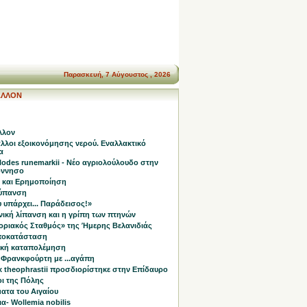
Παρασκευή, 7 Αύγουστος , 2026
ΑΛΛΟΝ
λλον
λλοι εξοικονόμησης νερού. Εναλλακτικό
α
odes runemarkii - Nέο αγριολούλουδο στην
όννησο
 και Ερημοποίηση
ύπανση
 υπάρχει... Παράδεισος!»
νική λίπανση και η γρίπη των πτηνών
οριακός Σταθμός» της Ήμερης Βελανιδιάς
ποκατάσταση
ική καταπολέμηση
 Φρανκφούρτη με ...αγάπη
x theophrastii προσδιορίστηκε στην Επίδαυρο
οι της Πόλης
ατα του Αιγαίου
α- Wollemia nobilis