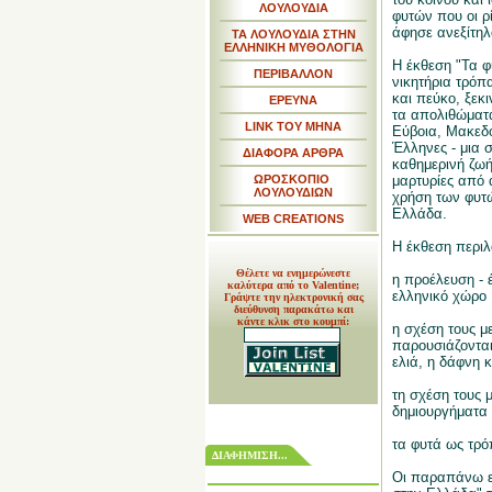
ΛΟΥΛΟΥΔΙΑ
φυτών που οι ρ
άφησε ανεξίτηλ
ΤΑ ΛΟΥΛΟΥΔΙΑ ΣΤΗΝ
ΕΛΛΗΝΙΚΗ ΜΥΘΟΛΟΓΙΑ
Η έκθεση "Τα 
ΠΕΡΙΒΑΛΛΟΝ
νικητήρια τρόπ
και πεύκο, ξεκ
ΕΡΕΥΝΑ
τα απολιθώματα
LINK TOY MHNA
Εύβοια, Μακεδο
Έλληνες - μια σ
ΔΙΑΦΟΡΑ ΑΡΘΡΑ
καθημερινή ζωή,
ΩΡΟΣΚΟΠΙΟ
μαρτυρίες από
ΛΟΥΛΟΥΔΙΩΝ
χρήση των φυτ
Ελλάδα.
WEB CREATIONS
Η έκθεση περιλ
Θέλετε να ενημερώνεστε
η προέλευση - 
καλύτερα από το Valentine;
ελληνικό χώρο
Γράψτε την ηλεκτρονική σας
διεύθυνση παρακάτω και
κάντε κλικ στο κουμπί:
η σχέση τους μ
παρουσιάζονται
ελιά, η δάφνη κ
τη σχέση τους 
δημιουργήματα 
τα φυτά ως τρ
ΔΙΑΦΗΜΙΣΗ...
Οι παραπάνω ε