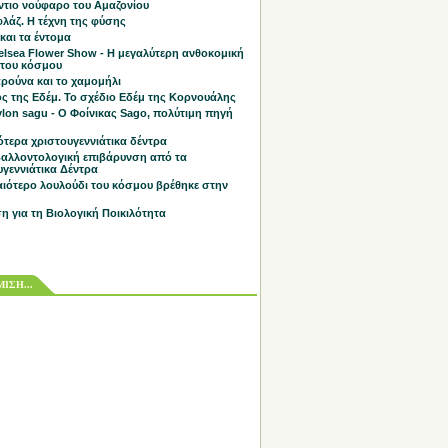
άντιο νούφαρο του Αμαζονίου
λάζ. Η τέχνη της φύσης
και τα έντομα
elsea Flower Show - Η μεγαλύτερη ανθοκομική
 του κόσμου
ρούνα και το χαμομήλι
ς της Εδέμ. Το σχέδιο Εδέμ της Κορνουάλης
lon sagu - Ο Φοίνικας Sago, πολύτιμη πηγή
ότερα χριστουγεννιάτικα δέντρα
βαλλοντολογική επιβάρυνση από τα
υγεννιάτικα Δέντρα
αιότερο λουλούδι του κόσμου βρέθηκε στην
η για τη Βιολογική Ποικιλότητα
ΙΣΗ...