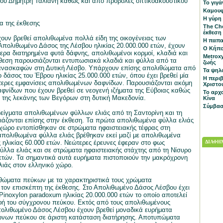
ου Δημήτρη Ταλιάνη καθώς και από προβολές οπτικοακουστικού
Το γιγ
Καμουφ
Η γύρη 
α της έκθεσης
The Ch
έκθεση
ουν βρεθεί απολιθωμένα πολλά είδη της οικογένειας των
Η παπα
Απολιθωμένο Δάσος της Λέσβου ηλικίας 20.000.000 ετών, έχουν
Ο Κήπο
τερα διατηρημένα φυτά δάφνης, απολιθωμένοι κορμοί, κλαδιά και
Metroxy
θεση παρουσιάζονται εντυπωσιακά κλαδιά και φύλλα από τα
ζωής
ανασκαφών στη Δυτική Λέσβο. Υπάρχουν επίσης απολιθώματα από
Τα ψηλ
 δάσος του Έβρου ηλικίας 25.000.000 ετών, όπου έχει βρεθεί μία
Η περι
τερες εμφανίσεις απολιθωμένων δαφνίδων. Παρουσιάζονται ακόμη
Χριστο
αφνίδων που έχουν βρεθεί σε νεογενή ιζήματα της Εύβοιας καθώς
Το αρχ
α της λεκάνης των Βεγόρων στη δυτική Μακεδονία.
Κίνα
Σύμβασ
ίγματα απολιθωμένων φύλλων ελιάς από τη Σαντορίνη και τη
άζονται επίσης στην έκθεση. Τα πρώτα απολιθωμένα φύλλα ελιάς
χώρο εντοπίσθηκαν σε στρώματα ηφαιστειακής τέφρας στη
απολιθωμένα φύλλα ελιάς βρέθηκαν εκεί μαζί με απολιθωμένα
ς ηλικίας 60.000 ετών. Νεώτερες έρευνες έφεραν στο φως
ΔΙΑΦΗΜ
λλα ελιάς και σε στρώματα ηφαιστειακής στάχτης από τη Νίσυρο
 ετών. Τα σημαντικά αυτά ευρήματα πιστοποιούν την μακρόχρονη
λιάς στον ελληνικό χώρο.
θώματα πεύκων με τα χαρακτηριστικά τους χρώματα
τον επισκέπτη της έκθεσης. Στο Απολιθωμένο Δάσος Λέσβου έχει
 Pinoxylon paradoxum ηλικίας 20.000.000 ετών το οποίο αποτελεί
φή του σύγχρονου πεύκου. Εκτός από τους απολιθωμένους
ολιθωμένο Δάσος Λέσβου έχουν βρεθεί μοναδικά ευρήματα
ώνων πεύκου σε άριστη κατάσταση διατήρησης. Αποτυπώματα