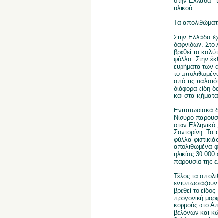
στην Ελλάδα" τ
υλικού.
Τα απολιθώματ
Στην Ελλάδα έχ
δαφνίδων. Στο 
βρεθεί τα καλύ
φύλλα. Στην έκ
ευρήματα των 
το απολιθωμένο
από τις παλαιό
διάφορα είδη δ
και στα ιζήματ
Εντυπωσιακά δε
Νίσυρο παρουσι
στον Ελληνικό 
Σαντορίνη. Τα 
φύλλα φιστικιά
απολιθωμένα φύ
ηλικίας 30.000
παρουσία της ε
Τέλος τα απολι
εντυπωσιάζουν 
βρεθεί το είδος
προγονική μορ
κορμούς στο Απ
βελόνων και κ