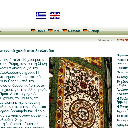
Home
Info
Contact
E-shop
al
ΕΡΕΥΝ
Valentine.gr
λλιτεχνικά χαλιά από λουλούδια
Νεροκο
α μικρή πόλη 30 χιλιόμετρα
Ρώσοι 
των πα
ό την Ρώμη, κοντά στη λίμνη
κόσμια διάσημο για την
Γκουαν
. (Λουλουδοπανηγύρι). Η
Οι νάν
 ένα σημαντικό εορταστικό
Τα αγχ
pus Christi κατά την
Τα εξωγ
οίου οι δρόμοι καλύπτονται
μαύρα
α χαλιά για την τέλεση ενός
Λουλου
θίμου. Αυτό το γεγονός
Κολλιτσ
ε χρόνο, τον Ιούνιο, την
Η Τουλ
us Domini, (θρησκευτική
έμβλημ
ολικών), από τον Ιούνιο του
Η Μαύρ
ερφοί Arcangelo και Nicola
Αχ αυτό
σαν να γιορτάσουν αυτήν την
Το στρ
υλούδια. Στην
Το τετρ
 η "Infiorata", έλκει την
Αμυγδαλ