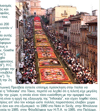
δυασμός
άς και
οφυΐας,
 τους
πό 200
υνατόν ν'
ν
ία αυτής
ιαμέσου
ιάφορων
πως ο
ν, Goethe
ις"),
lio
εμφανίσεις
di"), H.C.
γράφει την
ν νουβέλα
e"). Το
ή την 2η
ς
Ιαπωνική Πρεσβεία έστειλε επίσημη πρόσκληση στην Ιταλία να
 η "Infiorata" στο Τόκιο, περιττό να λεχθεί ότι η τελετή είχε μεγάλη
ήν την χώρα, η οποία είναι τόσο ευαίσθητη με την ομορφιά των
ή είναι η αρχή της εξαγωγής της "Infiorata", και είχαν ληφθεί τόσες
ήσεις απ' όλο τον κόσμο ώστε πολλές παραστάσεις έλαβαν χώρα
α όσο και στο εξωτερικό: το 1980 στο Noto in Sicily, στην Μπολονια
Aosta το 1985, στην Φιλαδέλφεια των Η.Π.Α. το 1985, στο Παλέρμο,