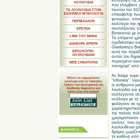
καταγωγή της 
ΛΟΥΛΟΥΔΙΑ
που ελάμβανε 
Ιουνίου του 162
ΤΑ ΛΟΥΛΟΥΔΙΑ ΣΤΗΝ
ΕΛΛΗΝΙΚΗ ΜΥΘΟΛΟΓΙΑ
επικεφαλής τω
φυτωρίων, αποφ
ΠΕΡΙΒΑΛΛΟΝ
καλύτερα την η
σκεπάζοντας το
ΕΡΕΥΝΑ
Βατικανού με έ
LINK TOY MHNA
Τα επόμενα χρόν
σχεδιάστηκε κα
ΔΙΑΦΟΡΑ ΑΡΘΡΑ
Gianlorenzo Ber
ΩΡΟΣΚΟΠΙΟ
αυτή την παρά
ΛΟΥΛΟΥΔΙΩΝ
αυτού του δημο
περασμένο αιών
WEB CREATIONS
πανηγύρι" από 
Ας δούμε τώρα 
Θέλετε να ενημερώνεστε
"Infiorata": λίγ
καλύτερα από το Valentine;
οι άνθρωποι μα
Γράψτε την ηλεκτρονική σας
διεύθυνση παρακάτω και
λουλούδια και 
κάντε κλικ στο κουμπί:
συλλέγονται σε
ανάλογα με το 
φυλάγουν σε κρ
χαρακτηριστικά
της παλιάς πόλη
χρησιμοποιούν 
εικόνες που σχ
λουλουδένια-χα
ΔΙΑΦΗΜΙΣΗ...
δρόμος χωρίζετ
το καθένα από 