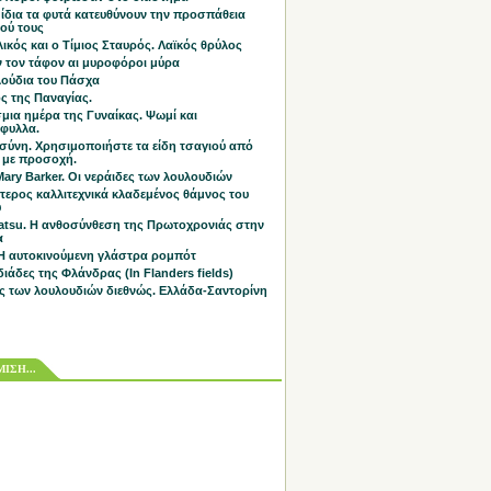
 ίδια τα φυτά κατευθύνουν την προσπάθεια
ού τους
ικός και ο Τίμιος Σταυρός. Λαϊκός θρύλος
 τον τάφον αι μυροφόροι μύρα
λούδια του Πάσχα
ς της Παναγίας.
μια ημέρα της Γυναίκας. Ψωμί και
άφυλλα.
σύνη. Χρησιμοποιήστε τα είδη τσαγιού από
 με προσοχή.
Mary Barker. Οι νεράιδες των λουλουδιών
τερος καλλιτεχνικά κλαδεμένος θάμνος του
υ
tsu. Η ανθοσύνθεση της Πρωτοχρονιάς στην
α
 Η αυτοκινούμενη γλάστρα ρομπότ
διάδες της Φλάνδρας (In Flanders fields)
ς των λουλουδιών διεθνώς. Ελλάδα-Σαντορίνη
ΙΣΗ...