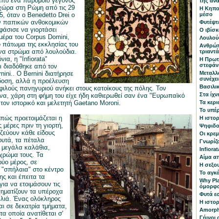
από ένα παρόμοιο γεγονός
της αν
χώρα στη Ρώμη από τις 29
Η Κηπο
5, όταν ο Benedetto Drei ο
μέσο
ν παπικών ανθοκομικών
Φυτέψτε
άσισε να γιορτάσει
Ο ιβίσκ
μέρα του Corpus Domini,
Λουλού
 πάτωμα της εκκλησίας του
Ανθρώπ
να στρώμα από λουλούδια.
τριαντ
ια, η "Infiorata"
Η Πρωτ
στεφάνι
ι διαδόθηκε από τον
nini.. Ο Bernini διατήρησε
Μεταλλ
συνέχει
δοση, αλλά η προέλευση
Βασιλι
φιλούς πανηγυριού ανήκει στους κατοίκους της πόλης. Τον
Στα ίχν
α, χάρη στη φήμη του είχε ήδη καθιερωθεί σαν ένα "Ευρωπαϊκό
τον ιστορικό και μελετητή Gaetano Moroni.
Τα κερι
Το υπέ
πώς προετοιμάζεται η
Η ιστορ
ες μέρες πριν τη γιορτή,
Ψηφιδο
ζεύουν κάθε είδους
Οι κρε
φυτά, τα πέταλα
Γνωρίζο
 μεγάλα καλάθια,
Infiora
χρώμα τους. Τα
Αίμα α
ύο μέρος, σε
Η σεξο
 "σπήλαια" στο κέντρο
Το αγκ
ς και έπειτα τα
Why Pla
για να ετοιμάσουν τις
όμορφα,
ηματίζουν τα υπέροχα
Φυτά ε
λιά. Ένας ολόκληρος
Η ιστορ
αι σε δεκατρία τμήματα,
Amorph
τα οποία ανατίθεται σ'
Γήινοι