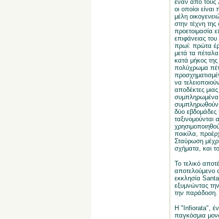
έναν από τους 
οι οποίοι είναι
μέλη οικογενε
στην τέχνη της
προετοιμασία ε
επιφάνειας του
πρωί: πρώτα έρ
μετά τα πέταλα
κατά μήκος της
πολύχρωμα πέτα
προσχηματισμέν
να τελειοποιού
αποδέκτες μιας
συμπληρωμένα χ
συμπληρωθούν τ
δύο εβδομάδες 
ταξινομούνται 
χρησιμοποιηθού
ποικίλα, προέρ
Σταύρωση μέχρι
σχήματα, και τ
Το τελικό αποτ
αποτελούμενο α
εκκλησία Santa
εξυμνώντας την
την παράδοση.
Η "Infiorata", έ
παγκόσμια μον