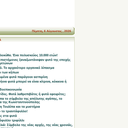
Πέμπτη, 6 Αύγουστος , 2026
Α
λοκύθα. Ένα πολυσκεύος 10.000 ετών!
επιστήμονες ξαναζωντάνεψαν φυτό της εποχής
γετώνων
ό. Το αρχαιότερο οργανικό λίπασμα
οι των κήπων
ωμένα φυτά παράγουν ασπιρίνη
ήινα φυτά μπορεί να είναι κίτρινα, κόκκινα ή
δοεπικοινωνία
ίδες. Φυτά λαθρεπιβάτες ή φυτά εφευρέτες;
ίπα το σύμβολο της απόλυτης αγάπης, το
α της Κωνσταντινούπολης
η Τουλίπα και τα μυστήρια
 το τριαντάφυλλο!
ες στα φυτά
άφυλλο τριφύλλι
ιά: Σύμβολο της νέας αρχής, της νέας χρονιάς,