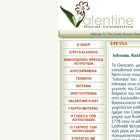
Welcome To The Greek Flowers Port
ΕΡΕΥΝΑ
E-SHOP
ΣΠΙΤΙ ΚΑΙ ΚΗΠΟΣ
Infiorata. Κα
ΑΝΘΟΠΩΛΕΙΟ ΦΡΕΣΚΑ
ΛΟΥΛΟΥΔΙΑ
Το Genzano, μι
νοτιοδυτικά απ
ΑΠΟΞΗΡΑΜΕΝΑ
Nemi είναι παγ
ΤΕΧΝΗΤΑ
"Infiorata" του
Infiorata είναι
ΒΟΤΑΝΑ
γεγονός του Cor
διάρκεια του οπ
ΧΡΙΣΤΟΥΓΕΝΝΑ
από λουλουδένι
VALENTINE'S DAY
θρησκευτικού ε
γιορτάζεται κάθ
ΓΙΟΡΤΗ ΜΗΤΕΡΑΣ
ημέρα του Corp
Η ΓΛΩΣΣΑ ΤΩΝ
γιορτή των Καθ
ΛΟΥΛΟΥΔΙΩΝ
1778 όταν οι αδ
Leofreddi θέλη
Ο ΓΙΑΤΡΟΣ ΤΩΝ
ιερή μέρα με λο
ΛΟΥΛΟΥΔΙΩΝ
πραγματικότητα,
ΣΥΝΤΑΓΕΣ ΜΕ