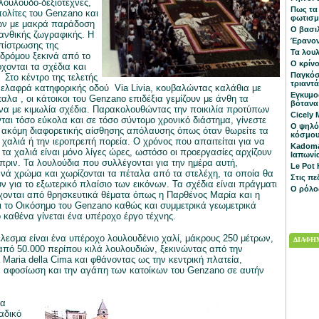
λουλουδο-δεξιοτέχνες,
Πως τα
 πολίτες του Genzano και
φωτισμ
ιών με μακρά παράδοση
Ο βασιλ
 ανθικής ζωγραφικής. Η
Έρανον
πίστρωσης της
Τα λου
 δρόμου ξεκινά από το
Ο κρίνο
χονται τα σχέδια και
Παγκόσ
 Στο κέντρο της τελετής
τριαντ
 ελαφρά κατηφορικής οδού Via Livia, κουβαλώντας καλάθια με
Εγκυμο
λα , οι κάτοικοι του Genzano επιδέξια γεμίζουν με άνθη τα
βότανα
α με κιμωλία σχέδια. Παρακολουθώντας την ποικιλία προτύπων
Cicely 
νται τόσο εύκολα και σε τόσο σύντομο χρονικό διάστημα, γίνεστε
Ο ψηλό
 ακόμη διαφορετικής αίσθησης απόλαυσης όπως όταν θωρείτε τα
κόσμο
αλιά ή την ιεροπρεπή πορεία. Ο χρόνος που απαιτείται για να
Κadoma
α χαλιά είναι μόνο λίγες ώρες, ωστόσο οι προεργασίες αρχίζουν
Ιαπωνί
πριν. Τα λουλούδια που συλλέγονται για την ημέρα αυτή,
Le Pot
ανά χρώμα και χωρίζονται τα πέταλα από τα στελέχη, τα οποία θα
Στις πε
ν για το εξωτερικό πλαίσιο των εικόνων. Τα σχέδια είναι πράγματι
Ο ρόλο
χονται από θρησκευτικά θέματα όπως η Παρθένος Μαρία και η
 το Οικόσημο του Genzano καθώς και συμμετρικά γεωμετρικά
ο καθένα γίνεται ένα υπέροχο έργο τέχνης.
έλεσμα είναι ένα υπέροχο λουλουδένιο χαλί, μάκρους 250 μέτρων,
ΔΙΑΦΗΜ
πό 50.000 περίπου κιλά λουλουδιών, ξεκινώντας από την
 Maria della Cima και φθάνοντας ως την κεντρική πλατεία,
 αφοσίωση και την αγάπη των κατοίκων του Genzano σε αυτήν
να
αδικό