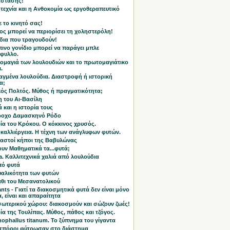
άστασης!
τεχνία και η Ανθοκομία ως εργοθεραπευτικό
 το κινητό σας!
ος μπορεί να περιορίσει τη χοληστερόλη!
δια που τραγουδούν!
ινο γονίδιο μπορεί να παράγει μπλε
άφυλλο.
ομαγιά των λουλουδιών και το πρωτομαγιάτικο
.
αγμένα λουλούδια. Διαστροφή ή ιστορική
α;
κός Πολτός. Μύθος ή πραγματικότητα;
η του Αι-Βασίλη
ά και η ιστορία τους
ροχο Δαμασκηνό Ρόδο
ία του Κρόκου. Ο κόκκινος χρυσός.
καλλιέργεια. Η τέχνη των ανάγλυφων φυτών.
μαστοί κήποι της Βαβυλώνας
υν Μαθηματικά τα...φυτά;
ta. Καλλιτεχνικά χαλιά από λουλούδια
πό φυτά
υαλικότητα των φυτών
άθι του Μεσανατολικού
nts - Γιατί τα διακοσμητικά φυτά δεν είναι μόνο
 είναι και απαραίτητα
σωτερικού χώρου: διακοσμούν και σώζουν ζωές!
ία της Τουλίπας. Μύθος, πάθος και τζόγος.
ophallus titanum. Το ξύπνημα του γίγαντα
 σπόροι φύτρωσαν στο διάστημα