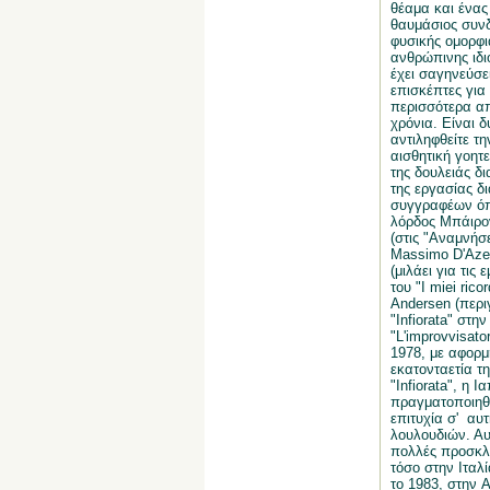
θέαμα και ένας
θαυμάσιος συν
φυσικής ομορφι
ανθρώπινης ιδι
έχει σαγηνεύσει
επισκέπτες για
περισσότερα α
χρόνια. Είναι δ
αντιληφθείτε τη
αισθητική γοητε
της δουλειάς δ
της εργασίας δ
συγγραφέων ό
λόρδος Μπάιρο
(στις "Αναμνήσε
Massimo D'Azeg
(μιλάει για τις 
του "I miei ricor
Andersen (περι
"Infiorata" στη
"L'improvvisator
1978, με αφορμ
εκατονταετία τη
"Infiorata", η 
πραγματοποιηθεί
επιτυχία σ' αυτ
λουλουδιών. Αυτ
πολλές προσκλ
τόσο στην Ιταλί
το 1983, στην 