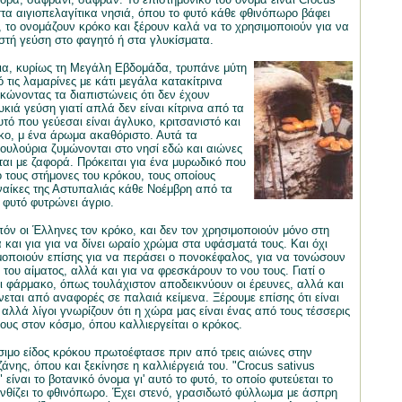
στα αιγιοπελαγίτικα νησιά, όπου το φυτό κάθε φθινόπωρο βάφει
ο, το ονομάζουν κρόκο και ξέρουν καλά να το χρησιμοποιούν για να
τή γεύση στο φαγητό ή στα γλυκίσματα.
α, κυρίως τη Μεγάλη Εβδομάδα, τρυπάνε μύτη
 τις λαμαρίνες με κάτι μεγάλα κατακίτρινα
κώνοντας τα διαπιστώνεις ότι δεν έχουν
κιά γεύση γιατί απλά δεν είναι κίτρινα από τα
τό που γεύεσαι είναι άγλυκο, κριτσανιστό και
κο, μ ένα άρωμα ακαθόριστο. Αυτά τα
υλούρια ζυμώνονται στο νησί εδώ και αιώνες
ται με ζαφορά. Πρόκειται για ένα μυρωδικό που
 τους στήμονες του κρόκου, τους οποίους
ναίκες της Αστυπαλιάς κάθε Νοέμβρη από τα
 φυτό φυτρώνει άγριο.
πόν οι Έλληνες τον κρόκο, και δεν τον χρησιμοποιούν μόνο στη
 και για για να δίνει ωραίο χρώμα στα υφάσματά τους. Και όχι
μοποιούν επίσης για να περάσει ο πονοκέφαλος, για να τονώσουν
του αίματος, αλλά και για να φρεσκάρουν το νου τους. Γιατί ο
αι φάρμακο, όπως τουλάχιστον αποδεικνύουν οι έρευνες, αλλά και
εται από αναφορές σε παλαιά κείμενα. Ξέρουμε επίσης ότι είναι
αλλά λίγοι γνωρίζουν ότι η χώρα μας είναι ένας από τους τέσσερις
ους στον κόσμο, όπου καλλιεργείται ο κρόκος.
ιμο είδος κρόκου πρωτοέφτασε πριν από τρεις αιώνες στην
άνης, όπου και ξεκίνησε η καλλιέργειά του. "Crocus sativus
" είναι το βοτανικό όνομα γι' αυτό το φυτό, το οποίο φυτεύεται το
ανθίζει το φθινόπωρο. Έχει στενό, γρασιδωτό φύλλωμα με άσπρη