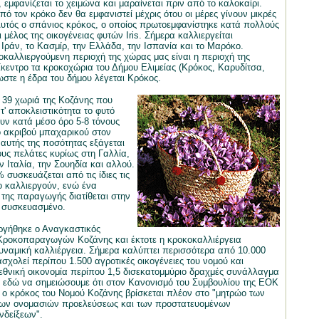
 εμφανίζεται το χειμώνα και μαραίνεται πριν από το καλοκαίρι.
ό τον κρόκο δεν θα εμφανιστεί μέχρις ότου οι μέρες γίνουν μικρές
Αυτός ο σπάνιος κρόκος, ο οποίος πρωτοεμφανίστηκε κατά πολλούς
ι μέλος της οικογένειας φυτών Iris. Σήμερα καλλιεργείται
 Ιράν, το Κασμίρ, την Ελλάδα, την Ισπανία και το Μαρόκο.
καλλιεργούμενη περιοχή της χώρας μας είναι η περιοχή της
ίκεντρο τα κροκοχώρια του Δήμου Ελιμείας (Κρόκος, Καρυδίτσα,
ωστε η έδρα του δήμου λέγεται Κρόκος.
 39 χωριά της Κοζάνης που
τ' αποκλειστικότητα το φυτό
ν κατά μέσο όρο 5-8 τόνους
ο ακριβού μπαχαρικού στον
αυτής της ποσότητας εξάγεται
υς πελάτες κυρίως στη Γαλλία,
ν Ιταλία, την Σουηδία και αλλού.
συσκευάζεται από τις ίδιες τις
ο καλλιεργούν, ενώ ένα
 της παραγωγής διατίθεται στην
 συσκευασμένο.
ργήθηκε ο Αναγκαστικός
Κροκοπαραγωγών Κοζάνης και έκτοτε η κροκοκαλλιέργεια
δυναμική καλλιέργεια. Σήμερα καλύπτει περισσότερα από 10.000
σχολεί περίπου 1.500 αγροτικές οικογένειες του νομού και
εθνική οικονομία περίπου 1,5 δισεκατομμύριο δραχμές συνάλλαγμα
ει εδώ να σημειώσουμε ότι στον Κανονισμό του Συμβουλίου της ΕΟΚ
, ο κρόκος του Νομού Κοζάνης βρίσκεται πλέον στο "μητρώο των
ων ονομασιών προελεύσεως και των προστατευομένων
νδείξεων".