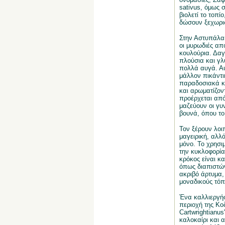
sativus, όμως 
βιολετί το τοπί
δώσουν ξεχωρισ
Στην Αστυπάλαι
οι μυρωδιές από
κουλούρια. Δαγ
πλούσια και γλυ
πολλά αυγά. Αυ
μάλλον πικάντι
παραδοσιακά κο
και αρωματίζον
προέρχεται από
μαζεύουν οι γυ
βουνά, όπου το
Τον ξέρουν λοι
μαγειρική, αλλά
μόνο. Το χρησι
την κυκλοφορία 
κρόκος είναι κ
όπως διαπιστών
ακριβό άρτυμα, 
μοναδικούς τόπ
Ένα καλλιεργήσ
περιοχή της Κοζ
Cartwrightianus
καλοκαίρι και 