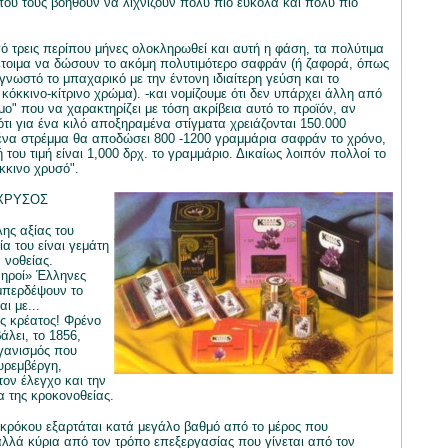
 που τους βοηθούν να λιχνίζουν πολύ πιο εύκολα και πολύ πιο
ό τρεις περίπου μήνες ολοκληρωθεί και αυτή η φάση, τα πολύτιμα
 έτοιμα να δώσουν το ακόμη πολυτιμότερο σαφράν (ή ζαφορά, όπως
 γνωστό το μπαχαρικό με την έντονη ιδιαίτερη γεύση και το
κόκκινο-κίτρινο χρώμα). -και νομίζουμε ότι δεν υπάρχει άλλη από
μο" που να χαρακτηρίζει με τόση ακρίβεια αυτό το προϊόν, αν
ότι για ένα κιλό αποξηραμένα στίγματα χρειάζονται 150.000
 ένα στρέμμα θα αποδώσει 800 -1200 γραμμάρια σαφράν το χρόνο,
κή του τιμή είναι 1,000 δρχ. το γραμμάριο. Δικαίως λοιπόν πολλοί το
κκινο χρυσό".
ΧΡΥΣΟΣ
ης αξίας του
ία του είναι γεμάτη
 νοθείας.
νηροί» Έλληνες
μπερδέψουν το
ι με...
ες κρέατος! Φρένο
άλει, το 1856,
ργανισμός που
υρεμβέργη,
τον έλεγχο και την
α της κροκονοθείας.
 κρόκου εξαρτάται κατά μεγάλο βαθμό από το μέρος που
 αλλά κύρια από τον τρόπο επεξεργασίας που γίνεται από τον