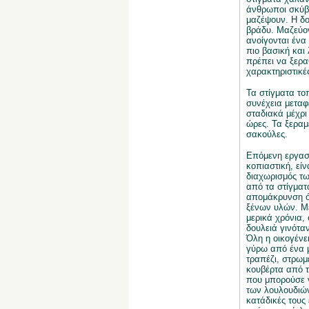
άνθρωποι σκύβ
μαζέψουν. Η δου
βράδυ. Μαζεύον
ανοίγονται ένα
πιο βασική και
πρέπει να ξερα
χαρακτηριστικές
Τα στίγματα το
συνέχεια μεταφ
σταδιακά μέχρι
ώρες. Τα ξεραμ
σακούλες.
Επόμενη εργασί
κοπιαστική, είν
διαχωρισμός τ
από τα στίγματ
απομάκρυνση 
ξένων υλών. Μ
μερικά χρόνια, 
δουλειά γινόταν
Όλη η οικογένε
γύρω από ένα 
τραπέζι, στρωμ
κουβέρτα από τ
που μπορούσε ν
των λουλουδιών
κατάδικές τους