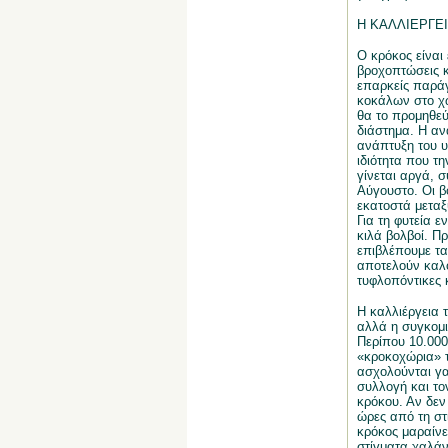
Η ΚΑΛΛΙΕΡΓΕ
Ο κρόκος είναι
βροχοπτώσεις κ
επαρκείς παράγ
κοκάλων στο χώ
θα το προμηθεύ
διάστημα. Η αν
ανάπτυξη του 
ιδιότητα που τη
γίνεται αργά, σ
Αύγουστο. Οι β
εκατοστά μεταξ
Για τη φυτεία ε
κιλά βολβοί. Π
επιβλέπουμε τακ
αποτελούν καλό
τυφλοπόντικες 
Η καλλιέργεια τ
αλλά η συγκομιδ
Περίπου 10.000
«κροκοχώρια» τ
ασχολούνται γα
συλλογή και το
κρόκου. Αν δεν 
ώρες από τη στι
κρόκος μαραίνε
στίγματα χαλάνε