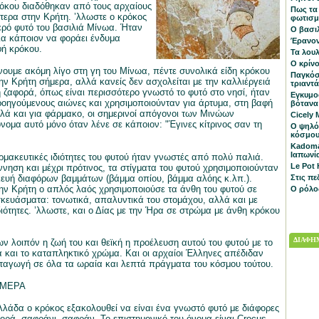
κρόκου διαδόθηκαν από τους αρχαίους
Πως τα
ίτερα στην Κρήτη. ’λλωστε ο κρόκος
φωτισμ
ιερό φυτό του βασιλιά Μίνωα. Ήταν
Ο βασιλ
για κάποιον να φοράει ένδυμα
Έρανον
φή κρόκου.
Τα λου
Ο κρίνο
νουμε ακόμη λίγο στη γη του Μίνωα, πέντε συνολικά είδη κρόκου
Παγκόσ
ην Κρήτη σήμερα, αλλά κανείς δεν ασχολείται με την καλλιέργειά
τριαντ
η ζαφορά, όπως είναι περισσότερο γνωστό το φυτό στο νησί, ήταν
Εγκυμο
οηγούμενους αιώνες και χρησιμοποιούνταν για άρτυμα, στη βαφή
βότανα
ά και για φάρμακο, οι σημερινοί απόγονοι των Μινώων
Cicely 
νομα αυτό μόνο όταν λένε σε κάποιον: "Έγινες κίτρινος σαν τη
Ο ψηλό
κόσμο
Κadoma
Ιαπωνί
ρμακευτικές ιδιότητες του φυτού ήταν γνωστές από πολύ παλιά.
Le Pot
νηση και μέχρι πρότινος, τα στίγματα του φυτού χρησιμοποιούνταν
ευή διαφόρων βαμμάτων (βάμμα οπίου, βάμμα αλόης κ.λπ.).
Στις πε
ην Κρήτη ο απλός λαός χρησιμοποιούσε τα άνθη του φυτού σε
Ο ρόλο
ευάσματα: τονωτικά, απαλυντικά του στομάχου, αλλά και με
διότητες. ’λλωστε, και ο Δίας με την Ήρα σε στρώμα με άνθη κρόκου
ΔΙΑΦΗΜ
ν λοιπόν η ζωή του και θεϊκή η προέλευση αυτού του φυτού με το
και το καταπληκτικό χρώμα. Και οι αρχαίοι Έλληνες απέδιδαν
ταγωγή σε όλα τα ωραία και λεπτά πράγματα του κόσμου τούτου.
ΗΜΕΡΑ
λλάδα ο κρόκος εξακολουθεί να είναι ένα γνωστό φυτό με διάφορες
ορά, σαφράνι, σαφράν. Το επιστημονικό του όνομα είναι Crocus