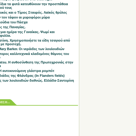
 ίδια τα φυτά κατευθύνουν την προσπάθεια
ού τους
ικός και ο Τίμιος Σταυρός. Λαϊκός θρύλος
 τον τάφον αι μυροφόροι μύρα
λούδια του Πάσχα
ς της Παναγίας.
μια ημέρα της Γυναίκας. Ψωμί και
άφυλλα.
σύνη. Χρησιμοποιήστε τα είδη τσαγιού από
 με προσοχή.
Mary Barker. Οι νεράιδες των λουλουδιών
τερος καλλιτεχνικά κλαδεμένος θάμνος του
υ
tsu. Η ανθοσύνθεση της Πρωτοχρονιάς στην
α
 Η αυτοκινούμενη γλάστρα ρομπότ
διάδες της Φλάνδρας (In Flanders fields)
ς των λουλουδιών διεθνώς. Ελλάδα-Σαντορίνη
ΙΣΗ...