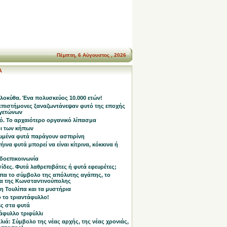
Πέμπτη, 6 Αύγουστος , 2026
Α
λοκύθα. Ένα πολυσκεύος 10.000 ετών!
επιστήμονες ξαναζωντάνεψαν φυτό της εποχής
γετώνων
ό. Το αρχαιότερο οργανικό λίπασμα
οι των κήπων
ωμένα φυτά παράγουν ασπιρίνη
ήινα φυτά μπορεί να είναι κίτρινα, κόκκινα ή
δοεπικοινωνία
ίδες. Φυτά λαθρεπιβάτες ή φυτά εφευρέτες;
ίπα το σύμβολο της απόλυτης αγάπης, το
α της Κωνσταντινούπολης
η Τουλίπα και τα μυστήρια
 το τριαντάφυλλο!
ες στα φυτά
άφυλλο τριφύλλι
ιά: Σύμβολο της νέας αρχής, της νέας χρονιάς,