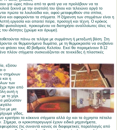
ουν για ώρες πάνω από τα φυτά για να προλάβουν να τα
λειά ξεκινά με την ανατολή του ήλιου και τελειώνει αργά το
ται πρώτα τα λουλούδια και, αφού μεταφερθούν στα σπίτια,
 ένα και αφαιρούνται τα στίγματα. Η ξήρανση των στιγμάτων είναι η
 λεπτή εργασία και απαιτεί πείρα, προσοχή και τέχνη. Ο κρόκος
θεί φυσιολογικά, προκειμένου να διατηρήσει αναλλοίωτες όλες τις
 του ιδιότητες (χρώμα και άρωμα).
ποθετούνται πάνω σε τελάρα με συρμάτινη ή μεταξωτή βάση. Στη
έρονται σε θερμαινόμενα δωμάτια, με τη θερμοκρασία να ανεβαίνει
 να φτάσει τους 40 βαθμούς Κελσίου. Εκεί θα παραμείνουν 8-12
ένα πλέον στίγματα συσκευάζονται σε τενεκέδες ή πλαστικές
α, εξίσου
αι ο
ων στημόνων
α και η
όλων των
έχρι πριν από
όλη αυτή η
 με το χέρι.
ια μαζευόταν
μεγάλο
ένο με μια
ρίχωμα γίδας,
α κρατήσει τα κόκκινα στίγματα αλλά όχι και τα άχρηστα πέταλα
. Σήμερα, οι κροκοπαραγωγοί έχουν ειδικά μηχανήματα,
 εφευρέσεις (τις συναντά κανείς σε διαφορετικές παραλλαγές από