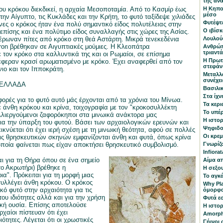
της αν
του κρόκου διεκδικεί, η αρχαία Μεσοποταμία. Από το Κασμίρ έως
Η Κηπο
μέσο
την Αίγυπτο, τις Κυκλάδες και την Κρήτη, το φυτό ταξίδεψε χιλιάδες
Φυτέψτε
ώνες ο κρόκος ήταν ένα πολύ σημαντικό είδος πολυτέλειας στην
Ο ιβίσκ
επίσης και ένα πολύτιμο είδος συναλλαγής στις χώρες της Ασίας.
ιέρωναν πίτες από κρόκο στη θεά Αστάρτη. Μικρά τενεκεδένια
Λουλού
fron βρέθηκαν σε Αιγυπτιακές μούμιες. Η Κλεοπάτρα
Ανθρώπ
τριαντ
 τον κρόκο στα καλλυντικά της και οι Ρωμαίοι, σε επίσημα
Η Πρωτ
φεραν κρασί αρωματισμένο με κρόκο. Έχει αναφερθεί από τον
στεφάνι
νιο και τον Ιπποκράτη.
Μεταλλ
συνέχει
 ΕΛΛΑΔΑ
Βασιλι
Στα ίχν
ορές για το φυτό αυτό μάς έρχονται από τα χρόνια του Μίνωα.
Τα κερι
ε άνθη κρόκου και κρίνα, τοιχογραφία με τον "κροκοσυλλέκτη
Το υπέ
λλιεργούμενοι ζαφορόκηποι στα μινωικά ανάκτορα μας
Η ιστορ
α την ύπαρξη του φυτού. Βάσει των αρχαιολογικών ερευνών και
Ψηφιδο
κνύεται ότι έχει ιερή σχέση με τη μινωική θεότητα, αφού σε πολλές
Οι κρε
 θρησκευτικών σκηνών εμφανίζονται άνθη και φυτά, όπως κρίνα
 οποία φαίνεται πως είχαν αποκτήσει θρησκευτικό συμβολισμό.
Γνωρίζο
Infiora
και για τη Θήρα όπου σε ένα σημείο
Αίμα α
ο Ακρωτήρι) βρέθηκε η
Η σεξο
α". Πρόκειται για τη μορφή μιας
Το αγκ
υλλέγει άνθη κρόκου. Ο κρόκος
Why Pla
κό φυτό στην αρχαιότητα για τις
όμορφα,
ου ιδιότητες αλλά και για την χρήση
Φυτά ε
κή ουσία. Επίσης αποτελούσε
Η ιστορ
ρχαίοι πίστευαν ότι έχει
Amorph
ιότητες. Λέγεται ότι οι χρωστικές
Γήινοι