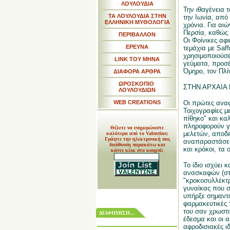
ΛΟΥΛΟΥΔΙΑ
Την ιθαγένεια 
ΤΑ ΛΟΥΛΟΥΔΙΑ ΣΤΗΝ
την Ιωνία, από 
ΕΛΛΗΝΙΚΗ ΜΥΘΟΛΟΓΙΑ
χρόνια. Για αι
Περσία, καθώς 
ΠΕΡΙΒΑΛΛΟΝ
Οι Φοίνικες αφ
ΕΡΕΥΝΑ
τεμάχια με Saf
χρησιμοποιούσε
LINK TOY MHNA
γεύματα, προσέ
Όμηρο, τον Πλί
ΔΙΑΦΟΡΑ ΑΡΘΡΑ
ΩΡΟΣΚΟΠΙΟ
ΣΤΗΝ ΑΡΧΑΙΑ
ΛΟΥΛΟΥΔΙΩΝ
WEB CREATIONS
Οι πρώτες αναφ
Τοιχογραφίες μ
πίθηκο" και κα
πληροφορούν γι
Θέλετε να ενημερώνεστε
μελετών, αποδει
καλύτερα από το Valentine;
Γράψτε την ηλεκτρονική σας
αναπαραστάσεις
διεύθυνση παρακάτω και
και κρόκοι, τα
κάντε κλικ στο κουμπί:
Το ίδιο ισχύει 
ανασκαφών (στ
"κροκοσυλλέκτρι
γυναίκας που σ
υπήρξε σημαντι
φαρμακευτικές τ
του σαν χρωστι
ΔΙΑΦΗΜΙΣΗ...
έδεσμα και οι α
αφροδισιακές ιδ