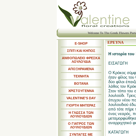
Welcome To The Greek Flowers Port
ΕΡΕΥΝΑ
E-SHOP
ΣΠΙΤΙ ΚΑΙ ΚΗΠΟΣ
Η ιστορία του
ΑΝΘΟΠΩΛΕΙΟ ΦΡΕΣΚΑ
ΛΟΥΛΟΥΔΙΑ
ΕΙΣΑΓΩΓΗ
ΑΠΟΞΗΡΑΜΕΝΑ
Ο Κρόκος σύμφ
ΤΕΧΝΗΤΑ
ήταν φίλος του
δύο φίλοι έπαι
ΒΟΤΑΝΑ
λάθος τον Κρόκ
Στον τόπο του 
ΧΡΙΣΤΟΥΓΕΝΝΑ
λουλούδι. Τρει
VALENTINE'S DAY
άτυχου νέου πο
λουλουδιού έδω
ΓΙΟΡΤΗ ΜΗΤΕΡΑΣ
από τότε πήρε 
Η ΓΛΩΣΣΑ ΤΩΝ
ένας νεαρός, π
ΛΟΥΛΟΥΔΙΩΝ
μεταμορφώθηκε 
αναρριχητικό φ
Ο ΓΙΑΤΡΟΣ ΤΩΝ
ΛΟΥΛΟΥΔΙΩΝ
ΚΑΤΑΓΩΓΗ
ΣΥΝΤΑΓΕΣ ΜΕ