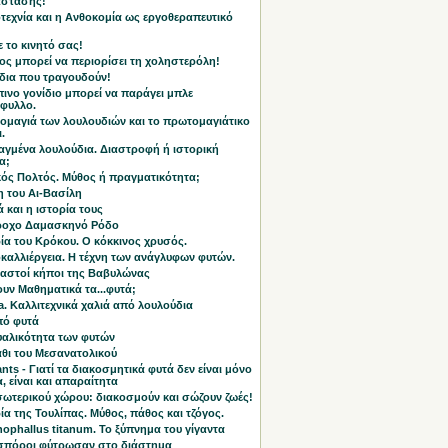
άστασης!
τεχνία και η Ανθοκομία ως εργοθεραπευτικό
 το κινητό σας!
ος μπορεί να περιορίσει τη χοληστερόλη!
δια που τραγουδούν!
ινο γονίδιο μπορεί να παράγει μπλε
άφυλλο.
ομαγιά των λουλουδιών και το πρωτομαγιάτικο
.
αγμένα λουλούδια. Διαστροφή ή ιστορική
α;
κός Πολτός. Μύθος ή πραγματικότητα;
η του Αι-Βασίλη
ά και η ιστορία τους
ροχο Δαμασκηνό Ρόδο
ία του Κρόκου. Ο κόκκινος χρυσός.
καλλιέργεια. Η τέχνη των ανάγλυφων φυτών.
μαστοί κήποι της Βαβυλώνας
υν Μαθηματικά τα...φυτά;
ta. Καλλιτεχνικά χαλιά από λουλούδια
πό φυτά
υαλικότητα των φυτών
άθι του Μεσανατολικού
nts - Γιατί τα διακοσμητικά φυτά δεν είναι μόνο
 είναι και απαραίτητα
σωτερικού χώρου: διακοσμούν και σώζουν ζωές!
ία της Τουλίπας. Μύθος, πάθος και τζόγος.
ophallus titanum. Το ξύπνημα του γίγαντα
 σπόροι φύτρωσαν στο διάστημα