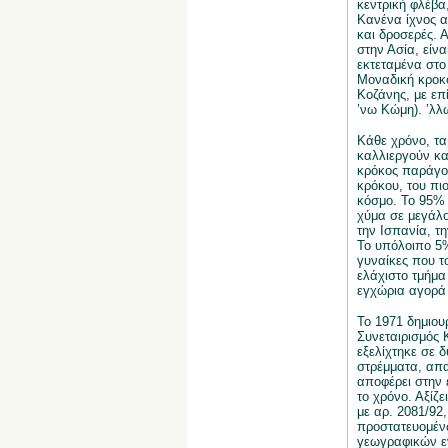
κεντρική φλέβα,
Κανένα ίχνος απ
και δροσερές. 
στην Ασία, είνα
εκτεταμένα στο
Μοναδική κροκο
Κοζάνης, με επ
’νω Κώμη). ’λλ
Κάθε χρόνο, τα
καλλιεργούν κα
κρόκος παράγου
κρόκου, του πι
κόσμο. Το 95% 
χύμα σε μεγάλο
την Ισπανία, τη
Το υπόλοιπο 5% 
γυναίκες που τ
ελάχιστο τμήμα
εγχώρια αγορά
Το 1971 δημιου
Συνεταιρισμός 
εξελίχτηκε σε 
στρέμματα, απα
αποφέρει στην 
το χρόνο. Αξίζ
με αρ. 2081/92
προστατευομέν
γεωγραφικών ε