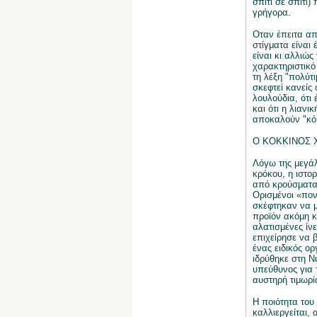
σπίτι σε σπίτι)
γρήγορα.
Οταν έπειτα απ
στίγματα είναι
είναι κι αλλιώς
χαρακτηριστικό 
τη λέξη "πολύτι
σκεφτεί κανείς 
λουλούδια, ότι
και ότι η λιανι
αποκαλούν "κό
Ο ΚΟΚΚΙΝΟΣ 
Λόγω της μεγάλ
κρόκου, η ιστορ
από κρούσματα
Ορισμένοι «πο
σκέφτηκαν να 
προϊόν ακόμη κα
αλατισμένες ίν
επιχείρησε να β
ένας ειδικός ο
ιδρύθηκε στη Ν
υπεύθυνος για 
αυστηρή τιμωρί
Η ποιότητα του
καλλιεργείται,