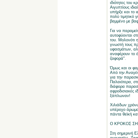
ιδιότητες του 
Αιγυπτίους ιδια
υπήρξε και το 
πολύ τιμητικό 
βαμμένο με βα
Για να παραμεί
αυτοφύονται στ
του. Μολονότι 
γνωστή τους πρ
υφασμάτων, αλλ
αναφέρουν το ό
ζαφορά".
Όμως και οι φα
Από την Αναγέν
για την παρασκ
Παλαιότερα, στ
διάφορα παρασκ
αφροδισιακές ι
ξάπλωναν!
Χιλιάδων χρόνω
υπέροχο άρωμα 
πάντα θεϊκή κα
Ο ΚΡΟΚΟΣ Σ
Στη σημερινή Ε
ονομασίες, Ζαφ