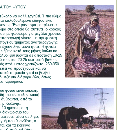
ΙΑ ΤΟΥ ΦΥΤΟΥ
 εύκολο να καλλιεργηθεί. Ήπιο κλίμα,
αι καλοδουλεμένο έδαφος είναι
οντες. Ένα ράντισμα με τρίμματα
μα στο οποίο θα φυτευτεί ο κρόκος
σει με φώσφορο για μεγάλο χρονικό
απαραγωγή γίνεται με την φυσική
υπόγειου τμήματος αναπαραγωγής,
ν έχουν λίγα μόνο φυτά. Η φυτεία
υνήθως κατά τους μήνες Ιούλιο και
ολβοί φυτεύονται σε απόσταση 10-15
ύ τους και 20-25 εκατοστά βάθους.
νός στρέμματος χρειάζονται 250-350
ρέπει να προσέχουμε και να
τικά τη φυτεία γιατί οι βολβοί
 μεζέ για διάφορα ζώα, όπως
και αρουραίοι.
ου φυτού είναι εύκολη,
ή του είναι εξοντωτική.
 άνθρωποι, από τα
ης Κοζάνης,
 10 ημέρες με τη
ν διαχωρισμό του
μαζευτεί μέσα σε λίγες
γμή που θ' ανθίσει, ο
ται και τα κόκκινα
. Γι' αυτό, χιλιάδες