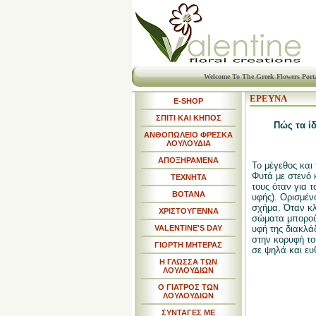
Welcome To The Greek Flowers Port
ΕΡΕΥΝΑ
E-SHOP
ΣΠΙΤΙ ΚΑΙ ΚΗΠΟΣ
Πώς τα ί
ΑΝΘΟΠΩΛΕΙΟ ΦΡΕΣΚΑ
ΛΟΥΛΟΥΔΙΑ
ΑΠΟΞΗΡΑΜΕΝΑ
Το μέγεθος και
Φυτά με στενό 
ΤΕΧΝΗΤΑ
τους όταν για τ
ΒΟΤΑΝΑ
υφής).
Ορισμένα
σχήμα. Όταν κλ
ΧΡΙΣΤΟΥΓΕΝΝΑ
σώματα μπορούν
υφή της διακλά
VALENTINE'S DAY
στην κορυφή το
ΓΙΟΡΤΗ ΜΗΤΕΡΑΣ
σε ψηλά και ευθ
Η ΓΛΩΣΣΑ ΤΩΝ
ΛΟΥΛΟΥΔΙΩΝ
Ο ΓΙΑΤΡΟΣ ΤΩΝ
ΛΟΥΛΟΥΔΙΩΝ
ΣΥΝΤΑΓΕΣ ΜΕ