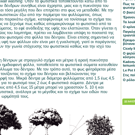
υ
wall
washing
. Όταν τα φωτιστικά τοποθετούνται κάτω από το
Πως τα
ν δένδρων συνήθως είναι άχρηστα, μιας και η πυκνότητα του
φωτισμ
αι τόσο μεγάλη που δεν επιτρέπει στο φως να μεταδοθεί. Με την
Ο βασιλ
ωτιστικών έξω από την περίμετρο του φυλλώματος, όπως
Έρανον
στο παρακάτω σχήμα, καταφέρνουμε να τονίσουμε το σχήμα του.
Τα λου
ως να ξεχνάμε πως καθώς απομακρύνουμε το φωτιστικό από τα
Ο κρίνο
ματος, το εφέ ανάδειξης της υφής του ελαττώνεται. Όταν γίνεται η
Παγκόσ
χύος του λαμπτήρα, πρέπει να λαμβάνεται υπόψη το ποσοστό της
τριαντ
ου φωτισμού στα φύλλα του δέντρου. Είναι επίσης σημαντικό να
Εγκυμο
 υφή των φύλλων εάν είναι ματ ή γυαλιστερή, γιατί οι παράγοντες
βότανα
υν την γωνία στόχευσης του φωτιστικού καθώς και την ισχύ του
Cicely 
Ο ψηλό
κόσμο
ξη δέντρων με στρογγυλό σχήμα και μέτρια ή αραιή πυκνότητα
Κadoma
 ημιδιαφανή φύλλα, τοποθετείστε τα φωτιστικά σώματα κατευθείαν
Ιαπωνί
λλωμα του δέντρου. Με τον τρόπο αυτό, το φως φιλτράρεται μέσα
Le Pot
 τονίζοντας το σχήμα του δέντρου και βελτιώνοντας την
Στις πε
ορφή του. Μικρά δέντρα με διάμετρο φυλλώματος από 1,5 έως 4,5
Ο ρόλο
 για το φωτισμό τους 2 έως 4 φωτιστικά σώματα. Δέντρα με
ς από 4,5 έως 15 μέτρα μπορεί να χρειαστούν 5, 10 ή και
τιστικά, ανάλογα με το μέγεθος και το σχήμα των ειδών που
 ωριμότητά τους.
ΔΙΑΦΗΜ