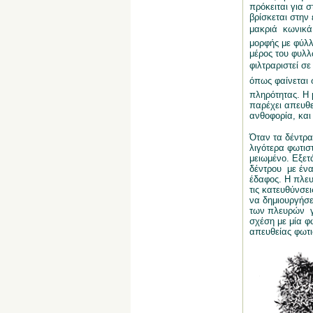
πρόκειται για 
βρίσκεται στην
μακριά  κωνικ
μορφής με φύλλ
μέρος του φυλλ
φιλτραριστεί σ
όπως φαίνεται 
πληρότητας. Η 
παρέχει απευθε
ανθοφορία, και 
Όταν τα δέντρα 
λιγότερα φωτισ
μειωμένο. Εξετ
δέντρου
με ένα
έδαφος. Η πλευ
τις κατευθύνσει
να δημιουργήσε
των πλευρών
σχέση με μία φ
απευθείας φωτι