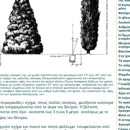
της αν
Η Κηπο
μέσο
Φυτέψτε
Ο ιβίσκ
Λουλού
Ανθρώπ
τριαντ
Η Πρωτ
στεφάνι
Μεταλλ
συνέχει
Βασιλι
Στα ίχν
Τα κερι
Το υπέ
Η ιστορ
Ψηφιδο
τερικής πλευράς της, με γωνία πρόσπτωσης του φωτισμού από 15° έως 40° από την
το σχήμα της γιγάντιας σεκόγιας (
Sequoiadendron
giganteum
) που απεικονίζεται
Οι κρε
η, ο φωτισμός υφής του στενού και ψηλού ελάτου (
Taxus
fastigiata
) δεξιά με την χρήση
Γνωρίζο
δέσμης με γωνία στόχευσης περίπου 15° από την κατακόρυφο, αναδεικνύει την υφή του.
τιστικών σωμάτων από τα δέντρα και η επιλογή φωτιστικών σωμάτων καρφωτών ή
Infiora
ς διαφέρει, εξαρτώμενη από τον ρυθμό ανάπτυξης του φυτού, την πυκνότητα της υφής
Αίμα α
ητα των εργασιών διατήρησής του.
Η σεξο
«πυραμοειδές» σχήμα, όπως πολλές σεκόγιες, φωτίζονται καλύτερα
Το αγκ
ικά απομακρύνονται από τα άκρα του δέντρου. Η βέλτιστη
Why Pla
όμορφα,
νεται από λίγα
εκατοστά έως 3 ή και 6 μέτρα  αναλόγως με το
Φυτά ε
ύψος του δέντρου.
Η ιστορ
Amorph
ογγυλό σχήμα και πυκνό και πλατύ φύλλωμα, επωφελούνται από
Γήινοι