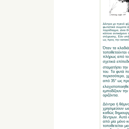
Δέντρα με πυκνό φύ
φωτιστικά σώματα έ
παράδειγμα, είναι δ
κάποιο αντικείμενο 
στόχευσης. Εάν υπάρ
ως προς την κατακ
Όταν τα κλαδιά
τοποθετούνται 
πλήρως από το 
σχετικά επίπεδη
σταματήσει τη
του. Τα φυτά π
περισσότερο, χ
από 35° ως προ
ελαχιστοποιηθε
εμποδίζουν την
οριζόντια.
Δέντρα ή θάμνο
χρησιμεύουν ως
καθώς δημιουργ
δέντρων. Αυτό 
από μία μόνο κ
τοποθετείται μα