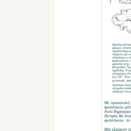
Μεγάλα δέντρα
φόρμα, απαιτο
περισσότερα φ
σώματα για να
ολόκληρη η επ
φυλλώματος τ
φαίνεται στη
βελανιδιά (
Qu
agrifolia
). Η γ
στόχευσης είν
έως 35°. Ένα
φωτιστικά  φαί
αριστερό άκρο
στοχεύει απευ
τελείωμα του
Με προσεκτική 
φωτιστικών μπο
Αυτό δημιουργε
δέντρου θα είνα
φωτιστικών, το
Μία εξαίρεση 