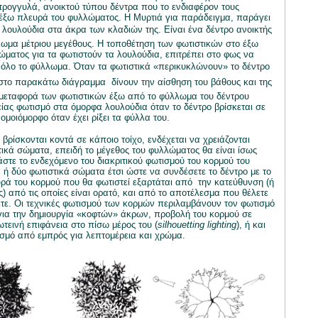
στρογγυλά, ανοικτού τύπου δέντρα που το ενδιαφέρον τους
 έξω πλευρά του φυλλώματος. Η Μυρτιά για παράδειγμα, παράγει
ά λουλούδια στα άκρα των κλαδιών της. Είναι ένα δέντρο ανοικτής
ωμα μέτριου μεγέθους. Η τοποθέτηση των φωτιστικών στο έξω
ώματος για τα φωτιστούν τα λουλούδια, επιτρέπει στο φως να
ε όλο το φύλλωμα. Όταν τα φωτιστικά «περικυκλώνουν» το δέντρο 
στο παρακάτω διάγραμμα  δίνουν την αίσθηση του βάθους και της
μεταφορά των φωτιστικών έξω από το φύλλωμα του δέντρου
ίας φωτισμό στα όμορφα λουλούδια όταν το δέντρο βρίσκεται σε
ομοιόμορφο όταν έχει ρίξει τα φύλλα του.
βρίσκονται κοντά σε κάποιο τοίχο, ενδέχεται να χρειάζονται
τικά σώματα, επειδή το μέγεθος του φυλλώματος θα είναι ίσως
άστε το ενδεχόμενο του διακριτικού φωτισμού του κορμού του
 ή δύο φωτιστικά σώματα έτσι ώστε να συνδέσετε το δέντρο με το
ρά του κορμού που θα φωτιστεί εξαρτάται από
την κατεύθυνση (ή
ς) από τις οποίες είναι ορατό, και από το αποτέλεσμα που θέλετε
τε. Οι τεχνικές φωτισμού των κορμών περιλαμβάνουν τον φωτισμό
για την δημιουργία «κοφτών» άκρων, προβολή του κορμού σε
ωτεινή επιφάνεια στο πίσω μέρος του (
silhouetting
lighting
), ή και
σμό από εμπρός για λεπτομέρεια και χρώμα.