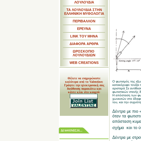
ΛΟΥΛΟΥΔΙΑ
ΤΑ ΛΟΥΛΟΥΔΙΑ ΣΤΗΝ
ΕΛΛΗΝΙΚΗ ΜΥΘΟΛΟΓΙΑ
ΠΕΡΙΒΑΛΛΟΝ
ΕΡΕΥΝΑ
LINK TOY MHNA
ΔΙΑΦΟΡΑ ΑΡΘΡΑ
ΩΡΟΣΚΟΠΙΟ
ΛΟΥΛΟΥΔΙΩΝ
WEB CREATIONS
Θέλετε να ενημερώνεστε
Ο φωτισμός της εξω
καλύτερα από το Valentine;
κατακόρυφο τονίζει 
Γράψτε την ηλεκτρονική σας
αριστερά Σε αντίθεσ
διεύθυνση παρακάτω και
φωτιστικών στενής 
κάντε κλικ στο κουμπί:
Η απόσταση των φω
χωνευτών στο έδαφο
του, και την συχνότ
Δέντρα με πιο 
όταν τα φωτιστ
απόσταση κυμαί
σχήμα
και το 
ΔΙΑΦΗΜΙΣΗ...
Δέντρα με στρ