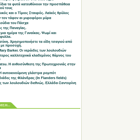
 ίδια τα φυτά κατευθύνουν την προσπάθεια
ού τους
ικός και ο Τίμιος Σταυρός. Λαϊκός θρύλος
 τον τάφον αι μυροφόροι μύρα
λούδια του Πάσχα
ς της Παναγίας.
μια ημέρα της Γυναίκας. Ψωμί και
άφυλλα.
σύνη. Χρησιμοποιήστε τα είδη τσαγιού από
 με προσοχή.
Mary Barker. Οι νεράιδες των λουλουδιών
τερος καλλιτεχνικά κλαδεμένος θάμνος του
υ
tsu. Η ανθοσύνθεση της Πρωτοχρονιάς στην
α
 Η αυτοκινούμενη γλάστρα ρομπότ
διάδες της Φλάνδρας (In Flanders fields)
ς των λουλουδιών διεθνώς. Ελλάδα-Σαντορίνη
ΙΣΗ...