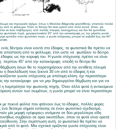
λλωμα και στρογγυλό σχήμα, όπως η Mανόλια (
Magnolia
grandiflora
), απαιτούν πολλά
ξω από το φύλλωμα. Όταν το δέντρο θα είναι ορατό από πολύ κοντά
(όταν, για
ίπλα σε έναν πεζόδρομο), από πολλές πλευρές ταυτοχρόνως και δεν θα εμποδίσει
την φωτιστική πηγή, χρησιμοποιείστε 35° από την κατακόρυφη ως την μέγιστη γωνία
χει εμπόδιο στην φωτιστική πηγή, η γωνία στόχευσης μπορεί να αυξηθεί έως και 60°
όρυφη.
 ενός δέντρου είναι κοντά στο έδαφος, τα φωτιστικά θα πρέπει να
σε απόσταση από το φύλλωμα, έτσι ώστε να
φωτίζουν το δέντρο
έδαφος ως την κορυφή του. Η γωνία στόχευσης πρέπει να είναι
  περίπου 45° από την κατακόρυφη  επειδή το δέντρο θα
ν θάμβωση όσων θα το παρατηρήσουν από την αντίθετη πλευρά
ου η διακλάδωσή τους ξεκινά 30
cm
από το έδαφος ή και
ρειάζονται γωνία στόχευσης με απότομη κλίση- όχι περισσότερο
ς την κατακόρυφο  για να μην δημιουργείται θάμβωση και για να
ί η λαμπρότητα την φωτεινής πηγής. Όταν άλλα φυτά ή αντικείμενα
 όραση αυτών των σωμάτων, η γωνία μπορεί να είναι περισσότερο
ι με πυκνά φύλλα που φτάνουν έως το έδαφος, πολλές φορές
 ένα δεύτερο σημείο εστίασης σε έναν φωτιστικό σχεδιασμό,
ούν μία μορφή «γέφυρας» ανάμεσα σε δύο μεγαλύτερα είδη
συνήθως συμβαίνει σε όρια οικοπέδων, όπου τα φυτά είναι ορατά
ατεύθυνση. Στην περίπτωση αυτή, το φωτιστικό θα πρέπει να
κριά από το φυτό. Μία σχετικά οριζόντια γωνία στόχευσης είναι