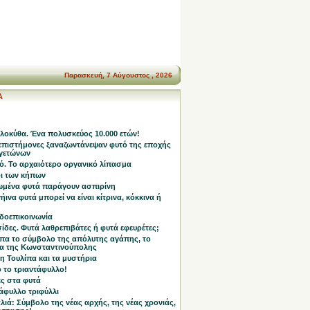
Παρασκευή, 7 Αύγουστος , 2026
Α
λοκύθα. Ένα πολυσκεύος 10.000 ετών!
επιστήμονες ξαναζωντάνεψαν φυτό της εποχής
γετώνων
ό. Το αρχαιότερο οργανικό λίπασμα
οι των κήπων
ωμένα φυτά παράγουν ασπιρίνη
ήινα φυτά μπορεί να είναι κίτρινα, κόκκινα ή
δοεπικοινωνία
ίδες. Φυτά λαθρεπιβάτες ή φυτά εφευρέτες;
ίπα το σύμβολο της απόλυτης αγάπης, το
α της Κωνσταντινούπολης
η Τουλίπα και τα μυστήρια
 το τριαντάφυλλο!
ες στα φυτά
άφυλλο τριφύλλι
ιά: Σύμβολο της νέας αρχής, της νέας χρονιάς,