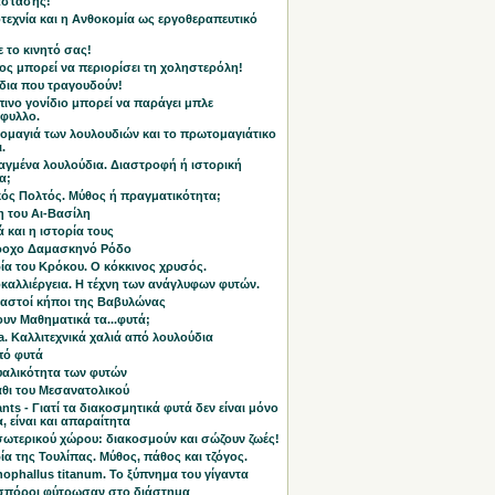
άστασης!
τεχνία και η Ανθοκομία ως εργοθεραπευτικό
 το κινητό σας!
ος μπορεί να περιορίσει τη χοληστερόλη!
δια που τραγουδούν!
ινο γονίδιο μπορεί να παράγει μπλε
άφυλλο.
ομαγιά των λουλουδιών και το πρωτομαγιάτικο
.
αγμένα λουλούδια. Διαστροφή ή ιστορική
α;
κός Πολτός. Μύθος ή πραγματικότητα;
η του Αι-Βασίλη
ά και η ιστορία τους
ροχο Δαμασκηνό Ρόδο
ία του Κρόκου. Ο κόκκινος χρυσός.
καλλιέργεια. Η τέχνη των ανάγλυφων φυτών.
μαστοί κήποι της Βαβυλώνας
υν Μαθηματικά τα...φυτά;
ta. Καλλιτεχνικά χαλιά από λουλούδια
πό φυτά
υαλικότητα των φυτών
άθι του Μεσανατολικού
nts - Γιατί τα διακοσμητικά φυτά δεν είναι μόνο
 είναι και απαραίτητα
σωτερικού χώρου: διακοσμούν και σώζουν ζωές!
ία της Τουλίπας. Μύθος, πάθος και τζόγος.
ophallus titanum. Το ξύπνημα του γίγαντα
 σπόροι φύτρωσαν στο διάστημα