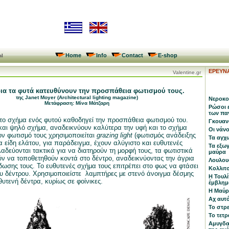
Home
Info
Contact
E-shop
al
ΕΡΕΥΝ
Valentine.gr
δια τα φυτά κατευθύνουν την προσπάθεια φωτισμού τους.
της Janet Moyer (Architectural lighting magazine)
Νεροκο
Μετάφραση: Μίνα Μάτζαρη
Ρώσοι 
των πα
 το σχήμα ενός φυτού καθοδηγεί την προσπάθεια φωτισμού του.
Γκουαν
και ψηλό σχήμα, αναδεικνύουν καλύτερα την υφή και το σχήμα
Οι νάν
ον φωτισμό τους χρησιμοποιείται
grazing
light
(φωτισμός ανάδειξης
Τα αγχ
 είδη ελάτου, για παράδειγμα, έχουν αλύγιστο και ευθυτενές
Τα εξωγ
αδεύονται τακτικά για να διατηρούν τη μορφή τους, τα φωτιστικά
μαύρα
 να τοποθετηθούν κοντά στο δέντρο, αναδεικνύοντας την άγρια
Λουλου
δωσης τους. Το ευθυτενές σχήμα τους επιτρέπει στο φως να φτάσει
Κολλιτσ
υ δέντρου. Χρησιμοποιείστε
λαμπτήρες με στενό άνοιγμα δέσμης
Η Τουλ
υτενή δέντρα, κυρίως σε φοίνικες.
έμβλημ
Η Μαύρ
Αχ αυτό
Το στρ
Το τετρ
Αμυγδαλ