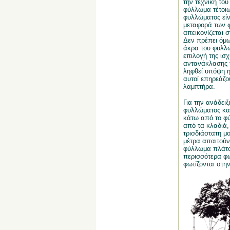
την τεχνική το
φύλλωμα τέτοιω
φυλλώματος είν
μεταφορά των φ
απεικονίζεται 
Δεν πρέπει όμ
άκρα του φυλλώ
επιλογή της ισ
αντανάκλασης τ
ληφθεί υπόψη η
αυτοί επηρεάζο
λαμπτήρα.
Για την ανάδει
φυλλώματος και
κάτω από το φύ
από τα κλαδιά,
τρισδιάστατη μ
μέτρα απαιτούν
φύλλωμα πλάτου
περισσότερα φω
φωτίζονται στην