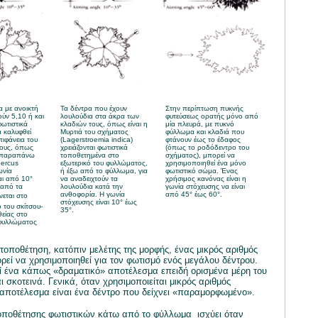
 με ανοικτή
Τα δέντρα που έχουν
Στην περίπτωση πυκνής
ύν 5,10 ή και
λουλούδια στα άκρα των
φυτεύσεως ορατής μόνο από
ωτιστικά
κλαδιών τους, όπως είναι η
μία πλευρά, με πυκνό
 καλυφθεί
Μυρτιά του σχήματος
φύλλωμα και κλαδιά που
ιφάνεια του
(
Lagerstroemia
indica
)
φτάνουν έως το έδαφος
ους, όπως
χρειάζονται φωτιστικά
(όπως το ροδόδεντρο του
ν παραπάνω
τοποθετημένα στο
σχήματος), μπορεί να
ercus
εξωτερικό του φυλλώματος,
χρησιμοποιηθεί ένα μόνο
ωνία
ή έξω από το φύλλωμα, για
φωτιστικό σώμα. Ένας
αι από 10°
να αναδειχτούν τα
χρήσιμος κανόνας είναι η
 από τα
λουλούδια κατά την
γωνία στόχευσης να είναι
ανθοφορία. Η γωνία
από 45° έως 60°.
νεται στο
στόχευσης είναι 10° έως
 του σκίτσου-
35°.
θείας στο
 φυλλώματος
τοποθέτηση, κατόπιν μελέτης της μορφής, ένας μικρός αριθμός
ρεί να χρησιμοποιηθεί για τον φωτισμό ενός μεγάλου δέντρου.
ί ένα κάπως «δραματικό» αποτέλεσμα επειδή ορισμένα μέρη του
ι σκοτεινά. Γενικά, όταν χρησιμοποιείται μικρός αριθμός
 αποτέλεσμα είναι ένα δέντρο που δείχνει «παραμορφωμένο».
τοποθέτησης φωτιστικών κάτω από το φύλλωμα
ισχύει όταν