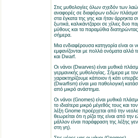
Στις μυθολογίες όλων σχεδόν των λα
αναφορές σε διαφόρων ειδών πλάσματ
στα έγκατα της γης και ήταν άρρηκτα σ
ξωτικά, καλικάντζαροι σε χίλιες δυο 
μύθους και τα παραμύθια διατηρώντας 
σήμερα.
Μια ενδιαφέρουσα κατηγορία είναι οι ν
εμφανίζονται με πολλά ονόματα αλλά τ
και Dwarf.
Οι νάνοι (Dwarves) είναι μυθικά πλάσμ
γερμανικής μυθολογίας. Σήμερα με τον
χαρακτηρίζουμε κάποιον ή κάτι υπερβ
(Dwarfism) είναι μια παθολογική κατά
από μικρό ανάστημα.
Οι νάνοι (Gnomes) είναι μυθικά πλάσμ
το ιδιαίτερα μικρό μέγεθός τους και τ
λέξη Gnome προέρχεται από την νεολα
θεωρείται ότι η ρίζα της είναι από την
μάλλον είναι παράφραση της λέξης γε
στη γη).
Στις μέρες μας οι νάνοι (Gnomes)