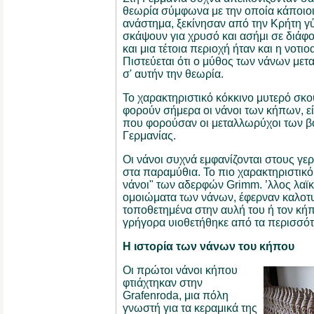
θεωρία σύμφωνα με την οποία κάποιοι
ανάστημα, ξεκίνησαν από την Κρήτη γύ
σκάψουν για χρυσό και ασήμι σε διάφ
και μια τέτοια περιοχή ήταν και η νοτι
Πιστεύεται ότι ο μύθος των νάνων μετα
σ' αυτήν την θεωρία.
Το χαρακτηριστικό κόκκινο μυτερό σκ
φορούν σήμερα οι νάνοι των κήπων, ε
που φορούσαν οι μεταλλωρύχοι των β
Γερμανίας.
Οι νάνοι συχνά εμφανίζονται στους γε
στα παραμύθια. Το πιο χαρακτηριστικό ε
νάνοι" των αδερφών Grimm. ’λλος λαϊκ
ομοιώματα των νάνων, έφερναν καλοτυχ
τοποθετημένα στην αυλή του ή τον κή
γρήγορα υιοθετήθηκε από τα περισσότε
Η ιστορία των νάνων του κήπου
Οι πρώτοι νάνοι κήπου
φτιάχτηκαν στην
Grafenroda, μια πόλη
γνωστή για τα κεραμικά της