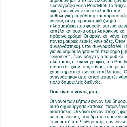
δημιουργηθεί από τον Ολλανδό ζωγρά
εικονογράφο Rien Poortvliet. Το παιχν
ύφος των νάνων του ακολουθεί την
μυθολογική παράδοση και παρουσιάζε
νάνους σαν μικροσκοπικά ζωηρά
πλασματάκια που φορούν μυτερά κων
καπέλα και ρούχα σε μπλε κόκκινο και
πράσινο χρώμα. Οι αρσενικοί νάνοι έχ
πάντα μακριές λευκές γενειάδες. Όταν
συνεργάστηκε με τον συγγραφέα Wil 
για να δημιουργήσουν το περίφημο βιβ
"Gnomes" , έναν οδηγό για τα μυθικά
πλάσματα, οι εικονογραφίες του Poortvl
πάντα έδειχναν τους νάνους του με το
χαρακτηριστικό κωνικό καπέλο τους. Ότ
αντιγράφηκαν από κατασκευαστές νάν
πολύ δημοφιλείς διεθνώς.
Πού είναι ο νάνος μου;
Οι νάνοι των κήπων έγιναν ένα δημοφι
αυτό δημιούργησε κάποιες "παρενέργε
διαστάσεις. Οι νάνοι έγιναν στόχος φ
με τους νάνους που δραπετεύουν γνω
"κινήματα" απελευθέρωσης των νάνων
τους στη άγρια φύση, δραστηριοποιούν