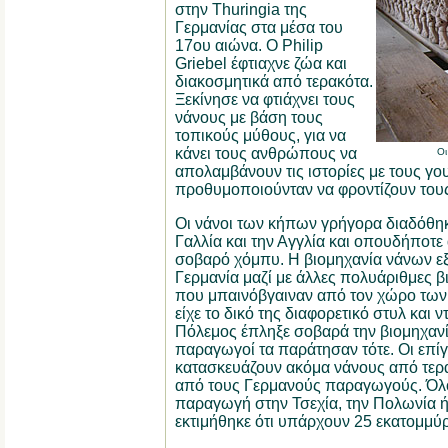
στην Thuringia της
Γερμανίας στα μέσα του
17ου αιώνα. Ο Philip
Griebel έφτιαχνε ζώα και
διακοσμητικά από τερακότα.
Ξεκίνησε να φτιάχνει τους
νάνους με βάση τους
τοπικούς μύθους, για να
κάνει τους ανθρώπους να
Οι
απολαμβάνουν τις ιστορίες με τους γ
προθυμοποιούνταν να φροντίζουν τους
Οι νάνοι των κήπων γρήγορα διαδόθηκα
Γαλλία και την Αγγλία και οπουδήποτε
σοβαρό χόμπυ. Η βιομηχανία νάνων ε
Γερμανία μαζί με άλλες πολυάριθμες β
που μπαινόβγαιναν από τον χώρο των 
είχε το δικό της διαφορετικό στυλ και 
Πόλεμος έπληξε σοβαρά την βιομηχανία
παραγωγοί τα παράτησαν τότε. Οι επίγ
κατασκευάζουν ακόμα νάνους από τερακό
από τους Γερμανούς παραγωγούς. Όλοι
παραγωγή στην Τσεχία, την Πολωνία ή
εκτιμήθηκε ότι υπάρχουν 25 εκατομμύρ