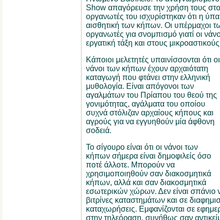
Show απαγόρευσε την χρήση τους στο
οργανωτές του ισχυρίστηκαν ότι η ύπα
αισθητική των κήπων. Οι υπέρμαχοι 
οργανωτές για σνομπισμό γιατί οι νάνο
εργατική τάξη και στους μικροαστικού
Κάποιοι μελετητές υπαινίσσονται ότι οι
νάνοι των κήπων έχουν αρχαιότατη
καταγωγή που φτάνει στην ελληνική
μυθολογία. Είναι απόγονοι των
αγαλμάτων του Πρίαπου του θεού της
γονιμότητας, αγάλματα του οποίου
συχνά στόλιζαν αρχαίους κήπους και
αγρούς για να εγγυηθούν μία άφθονη
σοδειά.
Το σίγουρο είναι ότι οι νάνοι των
κήπων σήμερα είναι δημοφιλείς όσο
ποτέ άλλοτε. Μπορούν να
χρησιμοποιηθούν σαν διακοσμητικά
κήπων, αλλά και σαν διακοσμητικά
εσωτερικών χώρων. Δεν είναι σπάνιο 
βιτρίνες καταστημάτων και σε διαφημισ
καταχωρήσεις. Εμφανίζονται σε εφημερ
στην τηλεόραση, συνήθως σαν αντικεί