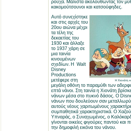
ρούχα. Μάλιστα ακολουθώντας τον μύ
κακομούτσουνοι και κατσούφηδες.
Αυτό συνεχίστηκε
και στις αρχές του
20ου αιώνα μέχρι
τα τέλη της
δεκαετίας του
1930 και άλλαξε
το 1937 χάρη σε
μια ταινία
κινουμένων
σχεδίων. Η Walt
Disney
Productions
μετέφερε στη
Η Χιονάτη κ
μεγάλη οθόνη το παραμύθι των αδερφώ
επτά νάνοι. Στη ταινία η Χιονάτη βρίσ
νάνων μέσα στο πυκνό δάσος. Ο Disney
νάνων που δουλεύουν σαν μεταλλωρύχο
αυτούς νέους χαριτωμένους χαρακτήρε
συμπαθητικά χαρακτηριστικά. Ο Χαζού
Υπναράς, ο Συναχωμένος, ο Καλόκαρδο
γίνονται οικείες φιγούρες παντού και 
την δημοφιλή εικόνα του νάνου.