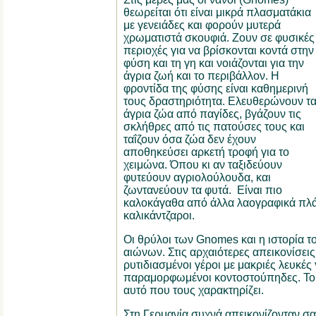
θεωρείται ότι είναι μικρά πλασματάκια
με γενειάδες και φορούν μυτερά
χρωματιστά σκουφιά. Ζουν σε φυσικές
περιοχές για να βρίσκονται κοντά στην
φύση και τη γη και νοιάζονται για την
άγρια ζωή και το περιβάλλον. Η
φροντίδα της φύσης είναι καθημερινή
τους δραστηριότητα. Ελευθερώνουν τ
άγρια ζώα από παγίδες, βγάζουν τις
σκλήθρες από τις πατούσες τους και
ταΐζουν όσα ζώα δεν έχουν
αποθηκεύσει αρκετή τροφή για το
χειμώνα. Όπου κι αν ταξιδεύουν
φυτεύουν αγριολούλουδα, και
ζωντανεύουν τα φυτά. Είναι πιο
καλοκάγαθα από άλλα λαογραφικά πλά
καλικάντζαροι.
Οι θρύλοι των Gnomes και η ιστορία τ
αιώνων. Στις αρχαιότερες απεικονίσει
ρυτιδιασμένοι γέροι με μακριές λευκές
παραμορφωμένοι κοντοστούπηδες. Το μ
αυτό που τους χαρακτηρίζει.
Στη Γερμανία συχνά απεικονίζονταν σα