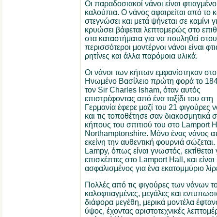
Οι παραδοσιακοί νάνοι είναι φτιαγμέν
καλούπια. Ο νάνος αφαιρείται από το κ
στεγνώσει και μετά ψήνεται σε καμίνι γ
κρυώσει βάφεται λεπτομερώς στο επιθυ
στα καταστήματα για να πουληθεί στου
περισσότεροι μοντέρνοι νάνοι είναι φτ
ρητίνες και άλλα παρόμοια υλικά.
Οι νάνοι των κήπων εμφανίστηκαν στο
Ηνωμένο Βασίλειο πρώτη φορά το 18
τον Sir Charles Isham, όταν αυτός
επιστρέφοντας από ένα ταξίδι του στη
Γερμανία έφερε μαζί του 21 φιγούρες 
και τις τοποθέτησε σαν διακοσμητικά 
κήπους του σπιτιού του στο Lamport H
Northamptonshire. Μόνο ένας νάνος α
εκείνη την αυθεντική φουρνιά σώζεται.
Lampy, όπως είναι γνωστός, εκτίθεται 
επισκέπτες στο Lamport Hall, και είναι
ασφαλισμένος για ένα εκατομμύριο λίρ
Πολλές από τις φιγούρες των νάνων τ
καλοφτιαγμένες, μεγάλες και εντυπωσι
διάφορα μεγέθη, μερικά μοντέλα έφτανα
ύψος, έχοντας αριστοτεχνικές λεπτομέ