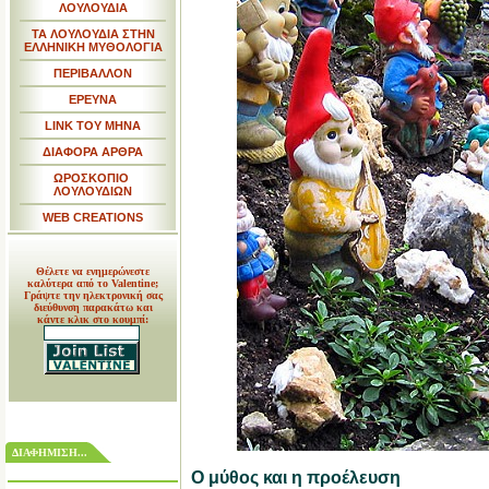
ΛΟΥΛΟΥΔΙΑ
ΤΑ ΛΟΥΛΟΥΔΙΑ ΣΤΗΝ
ΕΛΛΗΝΙΚΗ ΜΥΘΟΛΟΓΙΑ
ΠΕΡΙΒΑΛΛΟΝ
ΕΡΕΥΝΑ
LINK TOY MHNA
ΔΙΑΦΟΡΑ ΑΡΘΡΑ
ΩΡΟΣΚΟΠΙΟ
ΛΟΥΛΟΥΔΙΩΝ
WEB CREATIONS
Θέλετε να ενημερώνεστε
καλύτερα από το Valentine;
Γράψτε την ηλεκτρονική σας
διεύθυνση παρακάτω και
κάντε κλικ στο κουμπί:
ΔΙΑΦΗΜΙΣΗ...
Ο μύθος και η προέλευση