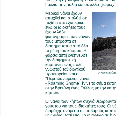
Γαλλία, την Ιταλία και σε άλλες χώρες.
Μερικοί νάνοι έχουν
απαχθεί και σταλθεί σε
ταξίδια στο εξωτερικό
ενώ οι ιδιοκτήτες τους
έχουν λάβει
φωτογραφίες των νάνων
τους μπροστά σε
διάσημα τοπία από όλα
τα μέρη του κόσμου. Η
φάρσα αυτή ενέπνευσε
την διαφημιστική
καμπάνια ενός πολύ
γνωστού ταξιδιωτικού
Ο περιπλανώμε
πρακτορείου και ο
"Περιπλανώμενος νάνος
- Roaming Gnome" έγινε το σήμα κατα
στην Βρετάνη ένας Γάλλος με την κατη
κήπων.
Οι νάνοι των κήπων συχνά θεωρούνται 
γούστου για τους ιδιοκτήτες τους. Οι ν
διαμάχης ανάμεσα σε σοβαρούς κηπου
Ηνωμένο Βασίλειο. Το αναγνωρισμένο