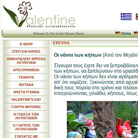
Home
Welcome To The Greek Flowers Portal
ΕΡΕΥΝΑ
E-SHOP
ΣΠΙΤΙ ΚΑΙ ΚΗΠΟΣ
Οι νάνοι των κήπων
(Από τον Μιχάλη
ΑΝΘΟΠΩΛΕΙΟ ΦΡΕΣΚΑ
ΛΟΥΛΟΥΔΙΑ
Σίγουρα τους έχετε δει να ξεπροβάλου
ΑΠΟΞΗΡΑΜΕΝΑ
των κήπων, να ξαπλώνουν στο γρασίδι
Οι νάνοι των κήπων δεν είναι αγάλματ
ΤΕΧΝΗΤΑ
απ' ότι νομίζετε. Ξεκινώντας από αρχ
ΒΟΤΑΝΑ
δική τους πορεία στο χρόνο και πλέκου
ΧΡΙΣΤΟΥΓΕΝΝΑ
στοιχειώνοντας χιλιάδες κήπους, ίσως 
VALENTINE'S DAY
ΓΙΟΡΤΗ ΜΗΤΕΡΑΣ
Η ΓΛΩΣΣΑ ΤΩΝ
ΛΟΥΛΟΥΔΙΩΝ
Ο ΓΙΑΤΡΟΣ ΤΩΝ
ΛΟΥΛΟΥΔΙΩΝ
ΣΥΝΤΑΓΕΣ ΜΕ