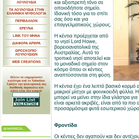
και αξιοπρεπή τόνο σε
ΛΟΥΛΟΥΔΙΑ
οποιοδήποτε σημείο.
ΤΑ ΛΟΥΛΟΥΔΙΑ ΣΤΗΝ
Ιδανική τόσο για το σπίτι
ΕΛΛΗΝΙΚΗ ΜΥΘΟΛΟΓΙΑ
σας όσο και για
ΠΕΡΙΒΑΛΛΟΝ
επαγγελματικούς χώρους.
ΕΡΕΥΝΑ
Η κέντια προέρχεται από
LINK TOY MHNA
το νησί Lord Howe,
ΔΙΑΦΟΡΑ ΑΡΘΡΑ
βορειοανατολικά της
ΩΡΟΣΚΟΠΙΟ
Αυστραλίας. Αυτό το
ΛΟΥΛΟΥΔΙΩΝ
τροπικό νησί αποτελεί και
WEB CREATIONS
το μοναδικό σημείο στον
κόσμο όπου οι κέντιες
αναπτύσσονται στη φύση.
Θέλετε να ενημερώνεστε
καλύτερα από το Valentine;
Γράψτε την ηλεκτρονική σας
Η κέντια έχει ένα λεπτό βασικό κορμό 
διεύθυνση παρακάτω και
κάντε κλικ στο κουμπί:
μακριοί μίσχοι με φοινικοειδή φύλλα. Η
μπορεί να μείνει στην ίδια γλάστρα για 
είναι αρκετά ακριβές, είναι από τα πιο 
προσαρμόσιμα φυτά εσωτερικού χώρο
Φροντίδα
ΔΙΑΦΗΜΙΣΗ...
Οι κέντιες δεν αγαπούν και δεν αντέχο