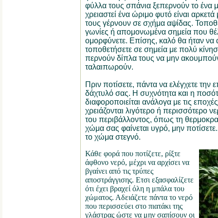
φύλλα τους σπάνια ξεπερνούν το ένα 
χρειαστεί ένα ώριμο φυτό είναι αρκετ
τους γέρνουν σε σχήμα αψίδας. Τοποθετ
γωνίες ή απομονωμένα σημεία που θέλ
ομορφύνετε. Επίσης, καλό θα ήταν να 
τοποθετήσετε σε σημεία με πολύ κίνη
περνούν δίπλα τους να μην ακουμπούν 
ταλαιπωρούν.
Πριν ποτίσετε, πάντα να ελέγχετε την 
δάχτυλό σας. Η συχνότητα και η ποσότ
διαφοροποιείται ανάλογα με τις εποχές
χρειάζονται λιγότερο ή περισσότερο ν
του περιβάλλοντος, όπως τη θερμοκρασ
χώμα σας φαίνεται υγρό, μην ποτίσετε
το χώμα στεγνό.
Κάθε φορά που ποτίζετε, ρίξτε
άφθονο νερό, μέχρι να αρχίσει να
βγαίνει από τις τρύπες
αποστράγγισης. Ετσι εξασφαλίζετε
ότι έχει βραχεί όλη η μπάλα του
χώματος. Αδειάζετε πάντα το νερό
που περισσεύει στο πιατάκι της
γλάστρας ώστε να μην σαπίσουν οι