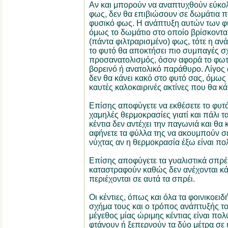
Αν και μπορούν να αναπτυχθούν εύκολ
φως, δεν θα επιβιώσουν σε δωμάτια π
φυσικό φως. Η ανάπτυξη αυτών των φυτ
όμως το δωμάτιο στο οποίο βρίσκοντα
(πάντα φιλτραρισμένο) φως, τότε η ανά
το φυτό θα αποκτήσει πιο συμπαγές σχ
προσανατολισμός, όσον αφορά το φωτισ
βορεινό ή ανατολικό παράθυρο. Λίγος 
δεν θα κάνει κακό στο φυτό σας, όμως
καυτές καλοκαιρινές ακτίνες που θα κ
Επίσης αποφύγετε να εκθέσετε το φυτ
χαμηλές θερμοκρασίες γιατί και πάλι τ
κέντια δεν αντέχει την παγωνιά και θα
αφήνετε τα φύλλα της να ακουμπούν σε 
νύχτας αν η θερμοκρασία έξω είναι πο
Επίσης αποφύγετε τα γυαλιστικά σπρέϋ
καταστραφούν καθώς δεν ανέχονται κά
περιέχονται σε αυτά τα σπρέι.
Οι κέντιες, όπως και όλα τα φοινικοειδή
σχήμα τους και ο τρόπος ανάπτυξής το
μέγεθος μίας ώριμης κέντιας είναι πο
φτάνουν ή ξεπερνούν τα δύο μέτρα σε 