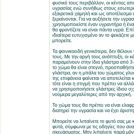
φυσικό τους περιβάλλον, οι κέντιες 
υγρασίας ενώ συνήθως στους εσωτερι
εξαιρετικά χαμηλή και ως αποτέλεσμα
ξεραίνονται. Για να αυξήσετε την υγρα
χρησιμοποιείστε έναν υγραντήρα ή ένα
θα φροντίζετε να είναι πάντα υγρά. Επί
ιδιαίτερα ευτυχισμένο αν το ψεκάζετε 
μπορείτε.
Τα φοινικοειδή γενικότερα, δεν θέλουν
τους. Με την αργή τους ανάπτυξη, οι κ
παραμείνουν στην ίδια γλάστρα από 3-
το χώμα θα είναι στεγνό, προσπαθήστ
γλάστρα, αν η μπάλα του χώματος γλυσ
της επιφάνεια φαίνεται να αποτελείται
τότε είναι η στιγμή που πρέπει να αλ
να χρησιμοποιήσετε γλάστρες ίδιου σχ
νούμερα μεγαλύτερες από την αρχική.
Το χώμα τους θα πρέπει να είναι ελαφρ
διατηρεί την υγρασία και να έχει άρισ
Μπορείτε να λιπαίνετε το φυτό σας με
φυτά, σύμφωνα με τις οδηγίες που ανα
σκευάσματος. Μην λιπαίνετε παρά μόνο