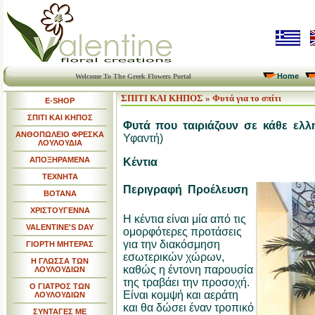
Home
Welcome To The Greek Flowers Portal
ΣΠΙΤΙ ΚΑΙ ΚΗΠΟΣ » Φυτά για το σπίτι
E-SHOP
ΣΠΙΤΙ ΚΑΙ ΚΗΠΟΣ
Φυτά που ταιριάζουν σε κάθε ελλη
ΑΝΘΟΠΩΛΕΙΟ ΦΡΕΣΚΑ
Υφαντή)
ΛΟΥΛΟΥΔΙΑ
ΑΠΟΞΗΡΑΜΕΝΑ
Κέντια
ΤΕΧΝΗΤΑ
Περιγραφή  Προέλευση
ΒΟΤΑΝΑ
ΧΡΙΣΤΟΥΓΕΝΝΑ
H κέντια είναι μία από τις
VALENTINE'S DAY
ομορφότερες προτάσεις
για την διακόσμηση
ΓΙΟΡΤΗ ΜΗΤΕΡΑΣ
εσωτερικών χώρων,
Η ΓΛΩΣΣΑ ΤΩΝ
καθώς η έντονη παρουσία
ΛΟΥΛΟΥΔΙΩΝ
της τραβάει την προσοχή.
Ο ΓΙΑΤΡΟΣ ΤΩΝ
Είναι κομψή και αεράτη
ΛΟΥΛΟΥΔΙΩΝ
και θα δώσει έναν τροπικό
ΣΥΝΤΑΓΕΣ ΜΕ