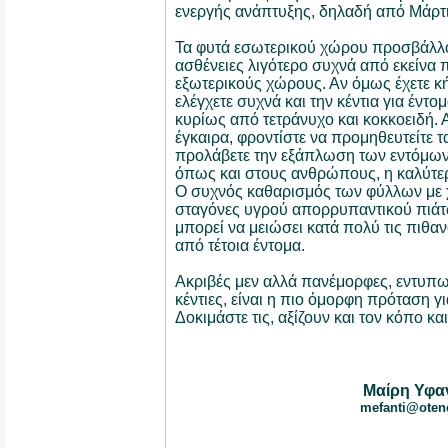
ενεργής ανάπτυξης, δηλαδή από Μάρτι
Τα φυτά εσωτερικού χώρου προσβάλλο
ασθένειες λιγότερο συχνά από εκείνα 
εξωτερικούς χώρους. Αν όμως έχετε κ
ελέγχετε συχνά και την κέντια για έντο
κυρίως από τετράνυχο και κοκκοειδή. 
έγκαιρα, φροντίστε να προμηθευτείτε τ
προλάβετε την εξάπλωση των εντόμων. 
όπως και στους ανθρώπους, η καλύτερ
Ο συχνός καθαρισμός των φύλλων με χ
σταγόνες υγρού απορρυπαντικού πιάτω
μπορεί να μειώσει κατά πολύ τις πιθα
από τέτοια έντομα.
Ακριβές μεν αλλά πανέμορφες, εντυπωσ
κέντιες, είναι η πιο όμορφη πρόταση 
Δοκιμάστε τις, αξίζουν και τον κόπο κα
Μαίρη Υφα
mefanti@otene