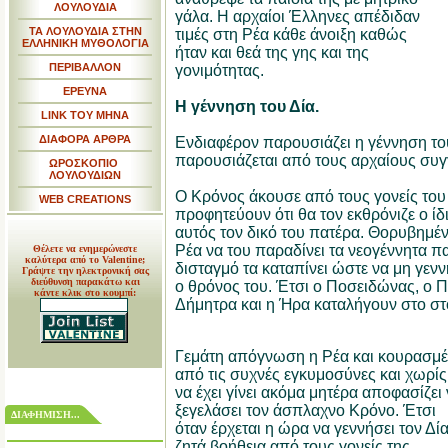
ΛΟΥΛΟΥΔΙΑ
γάλα. Η αρχαίοι Έλληνες απέδιδαν
ΤΑ ΛΟΥΛΟΥΔΙΑ ΣΤΗΝ
τιμές στη Ρέα κάθε άνοιξη καθώς
ΕΛΛΗΝΙΚΗ ΜΥΘΟΛΟΓΙΑ
ήταν και θεά της γης και της
ΠΕΡΙΒΑΛΛΟΝ
γονιμότητας.
ΕΡΕΥΝΑ
Η γέννηση του Δία.
LINK TOY MHNA
ΔΙΑΦΟΡΑ ΑΡΘΡΑ
Ενδιαφέρον παρουσιάζει η γέννηση το
παρουσιάζεται από τους αρχαίους συγ
ΩΡΟΣΚΟΠΙΟ
ΛΟΥΛΟΥΔΙΩΝ
Ο Κρόνος άκουσε από τους γονείς του 
WEB CREATIONS
προφητεύουν ότι θα τον εκθρόνιζε ο ίδ
αυτός τον δικό του πατέρα. Θορυβημέν
Ρέα να του παραδίνει τα νεογέννητα πα
Θέλετε να ενημερώνεστε
καλύτερα από το Valentine;
δισταγμό τα καταπίνει ώστε να μη γενν
Γράψτε την ηλεκτρονική σας
διεύθυνση παρακάτω και
ο θρόνος του. Έτσι ο Ποσειδώνας, ο Π
κάντε κλικ στο κουμπί:
Δήμητρα και η Ήρα καταλήγουν στο στ
Γεμάτη απόγνωση η Ρέα και κουρασμ
από τις συχνές εγκυμοσύνες και χωρίς
να έχει γίνει ακόμα μητέρα αποφασίζει
ξεγελάσει τον άσπλαχνο Κρόνο. Έτσι
ΔΙΑΦΗΜΙΣΗ...
όταν έρχεται η ώρα να γεννήσει τον Δί
ζητά βοήθεια από τους γονείς της.