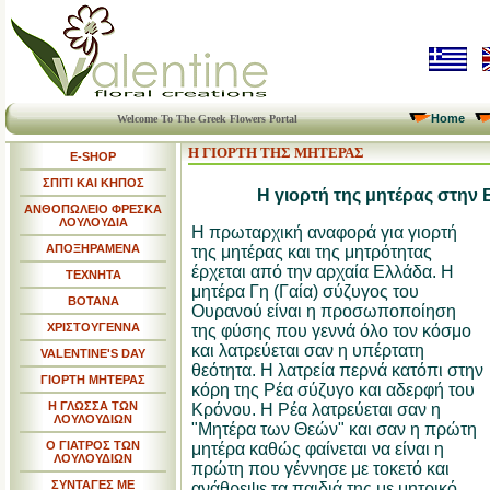
Home
Welcome To The Greek Flowers Portal
Η ΓΙΟΡΤΗ ΤΗΣ ΜΗΤΕΡΑΣ
E-SHOP
ΣΠΙΤΙ ΚΑΙ ΚΗΠΟΣ
Η γιορτή της μητέρας στην
ΑΝΘΟΠΩΛΕΙΟ ΦΡΕΣΚΑ
ΛΟΥΛΟΥΔΙΑ
Η πρωταρχική αναφορά για γιορτή
ΑΠΟΞΗΡΑΜΕΝΑ
της μητέρας και της μητρότητας
έρχεται από την αρχαία Ελλάδα. Η
ΤΕΧΝΗΤΑ
μητέρα Γη (Γαία) σύζυγος του
ΒΟΤΑΝΑ
Ουρανού είναι η προσωποποίηση
ΧΡΙΣΤΟΥΓΕΝΝΑ
της φύσης που γεννά όλο τον κόσμο
και λατρεύεται σαν η υπέρτατη
VALENTINE'S DAY
θεότητα. Η λατρεία περνά κατόπι στην
ΓΙΟΡΤΗ ΜΗΤΕΡΑΣ
κόρη της Ρέα σύζυγο και αδερφή του
Η ΓΛΩΣΣΑ ΤΩΝ
Κρόνου. Η Ρέα λατρεύεται σαν η
ΛΟΥΛΟΥΔΙΩΝ
"Μητέρα των Θεών" και σαν η πρώτη
Ο ΓΙΑΤΡΟΣ ΤΩΝ
μητέρα καθώς φαίνεται να είναι η
ΛΟΥΛΟΥΔΙΩΝ
πρώτη που γέννησε με τοκετό και
ΣΥΝΤΑΓΕΣ ΜΕ
ανάθρεψε τα παιδιά της με μητρικό