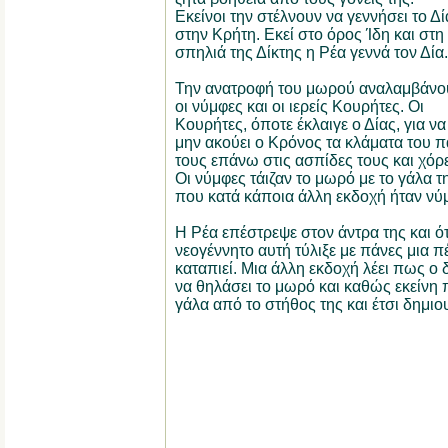
Εκείνοι την στέλνουν να γεννήσει το Δί
στην Κρήτη. Εκεί στο όρος Ίδη και στη
σπηλιά της Δίκτης η Ρέα γεννά τον Δία
Την ανατροφή του μωρού αναλαμβάνο
οι νύμφες και οι ιερείς Κουρήτες. Οι
Κουρήτες, όποτε έκλαιγε ο Δίας, για να
μην ακούει ο Κρόνος τα κλάματα του π
τους επάνω στις ασπίδες τους και χόρ
Οι νύμφες τάιζαν το μωρό με το γάλα τ
που κατά κάποια άλλη εκδοχή ήταν νύ
Η Ρέα επέστρεψε στον άντρα της και ό
νεογέννητο αυτή τύλιξε με πάνες μια π
καταπιεί. Μια άλλη εκδοχή λέει πως ο
να θηλάσει το μωρό και καθώς εκείνη
γάλα από το στήθος της και έτσι δημιο